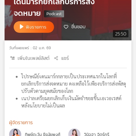
เดนมาร์กยกเลิกบริการส่ง
เครือ
จดหมาย
ข่าย
วิทยุ
ชื่นชอบ
ไทย
ฟังรายการ
พี
25:50
บี
เอส
วันที่เผยแพร่ : 02 ม.ค. 69
เพิ่มในเพลย์ลิสต์
แชร์
แผนที่
วิทยุ
ไปรษณีย์เดนมาร์กกลายเป็นประเทศแรกในโลกที่
เครือ
ยกเลิกบริการส่งจดหมาย คงเหลือไว้เพียงบริการส่งพัสดุ
ข่าย
ปรับตัวตามยุคสมัยของโลก
เนปาลเตรียมยกเลิกเก็บเงินมัดจำขยะขึ้นเอเวอเรสต์
หลังนโยบายไม่เป็นผล
ผู้จัดรายการ
ทิพย์ตะวัน ธีรนัยพงศ์
วินิจฐา จิตร์กรี