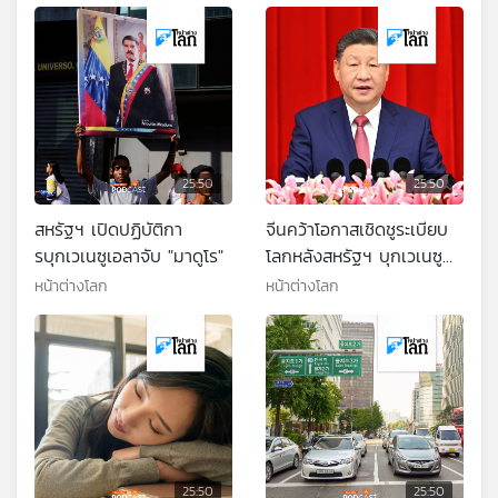
25:50
25:50
สหรัฐฯ เปิดปฏิบัติกา
จีนคว้าโอกาสเชิดชูระเบียบ
รบุกเวเนซูเอลาจับ "มาดูโร"
โลกหลังสหรัฐฯ บุกเวเนซู
เอลา
หน้าต่างโลก
หน้าต่างโลก
25:50
25:50