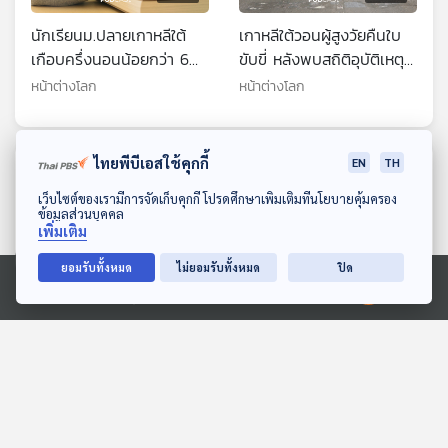
นักเรียนม.ปลายเกาหลีใต้
เกาหลีใต้วอนผู้สูงวัยคืนใบ
เกือบครึ่งนอนน้อยกว่า 6
ขับขี่ หลังพบสถิติอุบัติเหตุ
ชม.
พุ่ง 36.4% ในรอบ 5 ปี
หน้าต่างโลก
หน้าต่างโลก
ไทยพีบีเอสใช้คุกกี้
EN
TH
ตอนที่เกี่ยวข้อง
ดาวน์โหลด Thai PBS Podcast Application
เว็บไซต์ของเรามีการจัดเก็บคุกกี้ โปรดศึกษาเพิ่มเติมที่นโยบายคุ้มครอง
ข้อมูลส่วนบุคคล
เพิ่มเติม
ยอมรับทั้งหมด
ไม่ยอมรับทั้งหมด
ปิด
Ⓒ 2020 องค์การกระจายเสียงและแพร่ภาพสาธารณะแห่งประเทศไทย
25:50
25:50
ชาวกรุงโซล 1 ใน 4 ไม่ดื่ม
นักการเมืองกัดกินชาติ
แอลกอฮอล์ในช่วงปีที่ผ่านมา
วิกฤตการเมืองเนปาล บท
เรียนเลือด ประชาธิปไตย
หน้าต่างโลก
Back To Basics