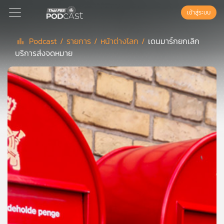
เข้าสู่ระบบ
Podcast /
รายการ /
หน้าต่างโลก /
เดนมาร์กยกเลิก
บริการส่งจดหมาย
Podcast
เพล
ย์
ลิ
สต์
แนะนำ
เพล
ย์
ลิ
สต์
ของ