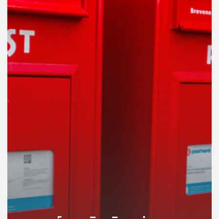
คุณ
เพลง
บทความ
ข่าว
และ
กิจกรรม
เกี่ยว
กับ
เรา