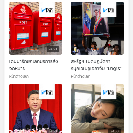
24:50
24:50
เดนมาร์กยกเลิกบริการส่ง
สหรัฐฯ เปิดปฏิบัติกา
จดหมาย
รบุกเวเนซูเอลาจับ "มาดูโร"
หน้าต่างโลก
หน้าต่างโลก
24:50
24:50