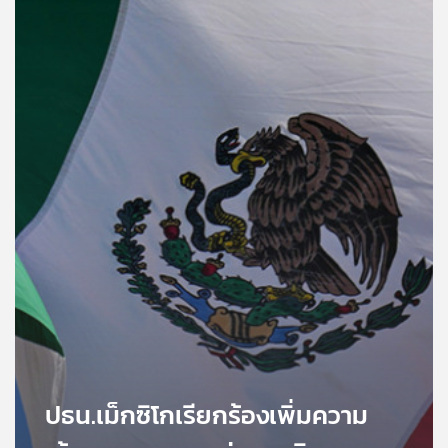
คุณ
เพลง
บทความ
ข่าว
และ
กิจกรรม
เกี่ยว
กับ
เรา
ปธน.เม็กซิโกเรียกร้องเพิ่มความ