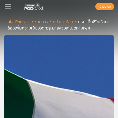
เข้าสู่ระบบ
Podcast /
รายการ /
หน้าต่างโลก /
ปธน.เม็กซิโกเรียก
ร้องเพิ่มความเข้มงวดกฎหมายล่วงละเมิดทางเพศ
Podcast
เพล
ย์
ลิ
สต์
แนะนำ
เพล
ย์
ลิ
สต์
ของ