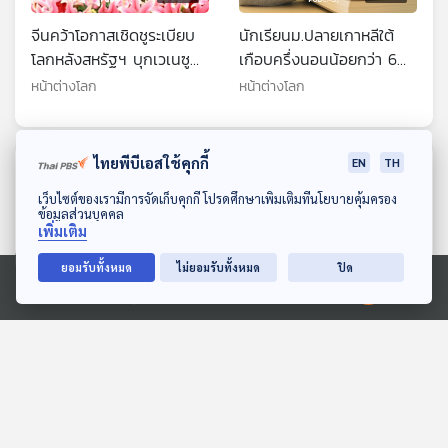
จีนคว้าโอกาสเชิดชูระเบียบ
นักเรียนม.ปลายเกาหลีใต้
โลกหลังสหรัฐฯ บุกเวเนซู
เกือบครึ่งนอนน้อยกว่า 6
เอลา
ชม.
หน้าต่างโลก
หน้าต่างโลก
ไทยพีบีเอสใช้คุกกี้
EN
TH
ตอนที่เกี่ยวข้อง
ดาวน์โหลด Thai PBS Podcast Application
เว็บไซต์ของเรามีการจัดเก็บคุกกี้ โปรดศึกษาเพิ่มเติมที่นโยบายคุ้มครอง
ข้อมูลส่วนบุคคล
เพิ่มเติม
ยอมรับทั้งหมด
ไม่ยอมรับทั้งหมด
ปิด
Ⓒ 2020 องค์การกระจายเสียงและแพร่ภาพสาธารณะแห่งประเทศไทย
24:50
24:50
ปัญหา "คากงจอก" นั่งแช่
วิธีดูแลสัตว์ช่วงวันหยุดยาว
ร้านกาแฟเกาหลีใต้
หน้าต่างโลก
หน้าต่างโลก