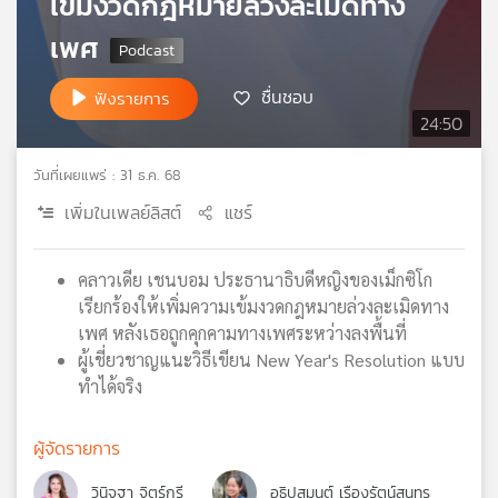
เข้มงวดกฎหมายล่วงละเมิดทาง
เครือ
เพศ
ข่าย
วิทยุ
ชื่นชอบ
ไทย
ฟังรายการ
พี
24:50
บี
เอส
วันที่เผยแพร่ : 31 ธ.ค. 68
เพิ่มในเพลย์ลิสต์
แชร์
แผนที่
วิทยุ
คลาวเดีย เชนบอม ประธานาธิบดีหญิงของเม็กซิโก
เครือ
เรียกร้องให้เพิ่มความเข้มงวดกฎหมายล่วงละเมิดทาง
ข่าย
เพศ หลังเธอถูกคุกคามทางเพศระหว่างลงพื้นที่
ผู้เชี่ยวชาญแนะวิธีเขียน New Year's Resolution แบบ
ทำได้จริง
ผู้จัดรายการ
วินิจฐา จิตร์กรี
อธิปสุมนต์ เรืองรัตน์สุนทร