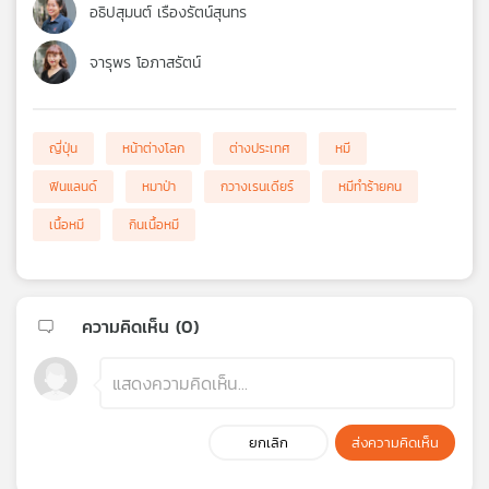
อธิปสุมนต์ เรืองรัตน์สุนทร
จารุพร โอภาสรัตน์
ญี่ปุ่น
หน้าต่างโลก
ต่างประเทศ
หมี
ฟินแลนด์
หมาป่า
กวางเรนเดียร์
หมีทำร้ายคน
เนื้อหมี
กินเนื้อหมี
ความคิดเห็น (
0
)
ยกเลิก
ส่งความคิดเห็น