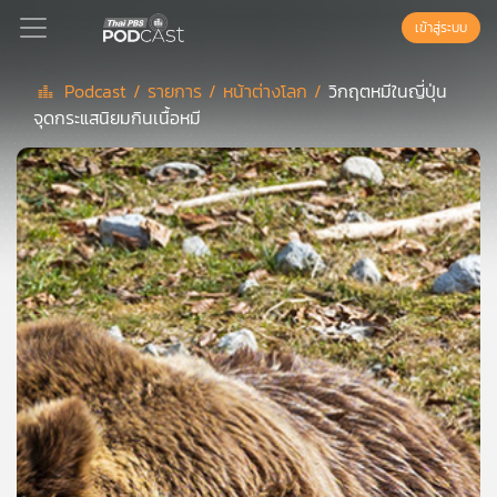
เข้าสู่ระบบ
Podcast /
รายการ /
หน้าต่างโลก /
วิกฤตหมีในญี่ปุ่น
จุดกระแสนิยมกินเนื้อหมี
Podcast
เพล
ย์
ลิ
สต์
แนะนำ
เพล
ย์
ลิ
สต์
ของ