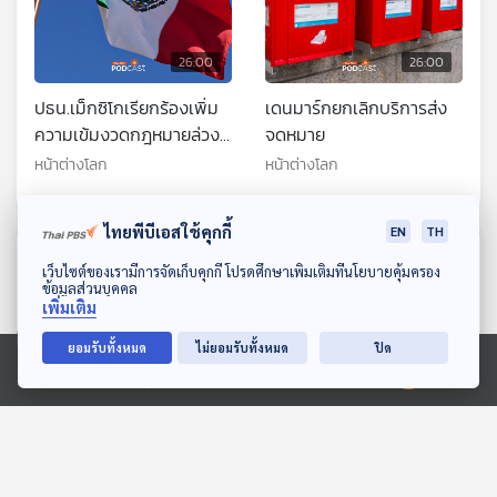
26:00
26:00
ปธน.เม็กซิโกเรียกร้องเพิ่ม
เดนมาร์กยกเลิกบริการส่ง
ความเข้มงวดกฎหมายล่วง
จดหมาย
ละเมิดทางเพศ
หน้าต่างโลก
หน้าต่างโลก
ไทยพีบีเอสใช้คุกกี้
EN
TH
ตอนที่เกี่ยวข้อง
ดาวน์โหลด Thai PBS Podcast Application
เว็บไซต์ของเรามีการจัดเก็บคุกกี้ โปรดศึกษาเพิ่มเติมที่นโยบายคุ้มครอง
ข้อมูลส่วนบุคคล
เพิ่มเติม
ยอมรับทั้งหมด
ไม่ยอมรับทั้งหมด
ปิด
Ⓒ 2020 องค์การกระจายเสียงและแพร่ภาพสาธารณะแห่งประเทศไทย
26:00
26:00