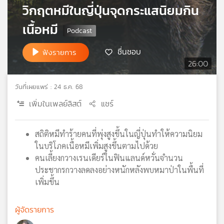
วิกฤตหมีในญี่ปุ่นจุดกระแสนิยมกิน
เครือ
ข่าย
เนื้อหมี
วิทยุ
ไทย
ชื่นชอบ
ฟังรายการ
พี
26:00
บี
เอส
วันที่เผยแพร่ : 24 ธ.ค. 68
เพิ่มในเพลย์ลิสต์
แชร์
แผนที่
วิทยุ
สถิติหมีทำร้ายคนที่พุ่งสูงขึ้นในญี่ปุ่นทำให้ความนิยม
เครือ
ในบริโภคเนื้อหมีเพิ่มสูงขึ้นตามไปด้วย
ข่าย
คนเลี้ยงกวางเรนเดียร์ในฟินแลนด์หวั่นจำนวน
ประชากรกวางลดลงอย่างหนักหลังพบหมาป่าในพื้นที่
เพิ่มขึ้น
ผู้จัดรายการ