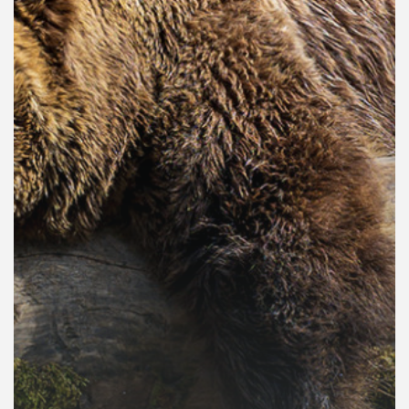
คุณ
เพลง
บทความ
ข่าว
และ
กิจกรรม
เกี่ยว
กับ
เรา