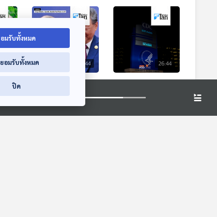
อมรับทั้งหมด
่ยอมรับทั้งหมด
6:44
26:44
26:44
บ
มนุษย์สามารถเป็น
อัตราการเสียชีวิตใน
ปิด
ที่
อมตะได้จริงหรือไม่?
สหรัฐฯ ลดลงสู่ระดับ
หลังสี-ปูตินถกยืด
ก่อนเกิดโควิด
หน้าต่างโลก
หน้าต่างโลก
อายุขัย