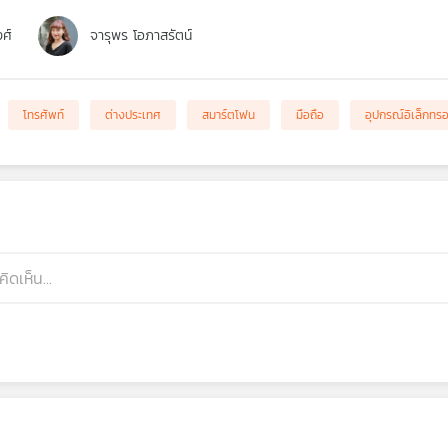
งศ์
จารุพร โอภาสรัตน์
โทรศัพท์
ต่างประเทศ
สมาร์ตโฟน
มือถือ
อุปกรณ์อิเล็กทรอ