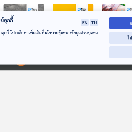
้คุกกี้
EN
TH
ย
บคุกกี้ โปรดศึกษาเพิ่มเติมที่นโยบายคุ้มครองข้อมูลส่วนบุคคล
ไม
26:44
26:44
2
ย่านนัมบะเผชิญ
สหรัฐฯ พบผู้ติดเชื้อ
ประสบการณ์พ
ปัญหาก้นบุหรี่หนักสุด
"หนอนแมลงวันกิน
แรงงานเบอร์รี่ป่า
00:00:00
00:00:00
เนื้อคน" รายแรก
ฟินแลนด์
หน้าต่างโลก
หน้าต่างโลก
หน้าต่างโลก