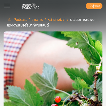
เข้าสู่ระบบ
Podcast /
รายการ /
หน้าต่างโลก /
ประสบการณ์พบ
แรงงานเบอร์รี่ป่าที่ฟินแลนด์
Podcast
เพล
ย์
ลิ
สต์
แนะนำ
เพล
ย์
ลิ
สต์
ของ