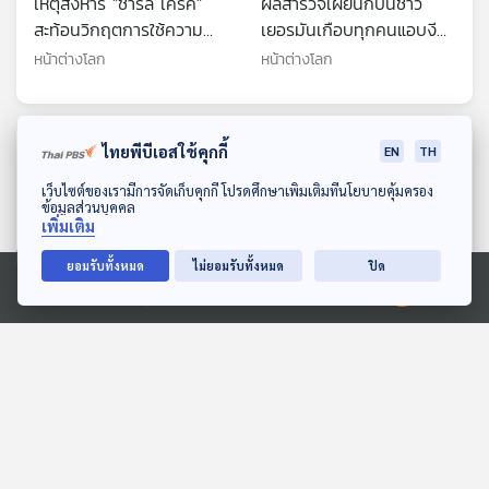
เหตุสังหาร "ชาร์ลี เคิร์ค"
ผลสำรวจเผยนักบินชาว
สะท้อนวิกฤตการใช้ความ
เยอรมันเกือบทุกคนแอบงีบ
รุนแรงทางการเมืองใน
ระหว่างบิน
หน้าต่างโลก
หน้าต่างโลก
สหรัฐฯ
ตอนที่เกี่ยวข้อง
ไทยพีบีเอสใช้คุกกี้
EN
TH
ดาวน์โหลด Thai PBS Podcast Application
เว็บไซต์ของเรามีการจัดเก็บคุกกี้ โปรดศึกษาเพิ่มเติมที่นโยบายคุ้มครอง
ข้อมูลส่วนบุคคล
เพิ่มเติม
ยอมรับทั้งหมด
ไม่ยอมรับทั้งหมด
ปิด
Ⓒ 2020 องค์การกระจายเสียงและแพร่ภาพสาธารณะแห่งประเทศไทย
26:16
26:16
คนเราใช้มือถือแบบไร้จุด
นักวิทย์แนะเลี่ยงนอนยาว
หมายนานกว่าที่คิด
ชดเชยช่วงหยุดยาว
หน้าต่างโลก
หน้าต่างโลก