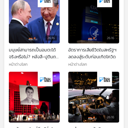
26:16
26:16
มนุษย์สามารถเป็นอมตะได้
อัตราการเสียชีวิตในสหรัฐฯ
จริงหรือไม่? หลังสี-ปูตินถก
ลดลงสู่ระดับก่อนเกิดโควิด
ยืดอายุขัย
หน้าต่างโลก
หน้าต่างโลก
26:16
26:16