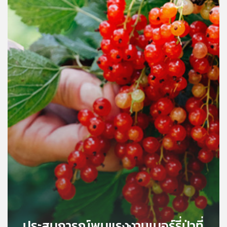
คุณ
เพลง
บทความ
ข่าว
และ
กิจกรรม
เกี่ยว
กับ
เรา
ประสบการณ์พบแรงงานเบอร์รี่ป่าที่