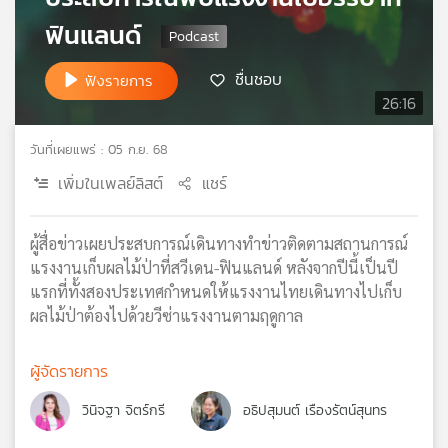
เครือ
ฟินแลนด์
ข่าย
วิทยุ
ชื่นชอบ
ฟังรายการ
ไทย
26:16
พี
บี
วันที่เผยแพร่ : 05 ก.ย. 68
เอส
เพิ่มในเพลย์ลิสต์
แชร์
แผนที่
ผู้สื่อข่าวเผยประสบการณ์เดินทางทำข่าวติดตามสถานการณ์
วิทยุ
แรงงานเก็บผลไม้ป่าที่สวีเดน-ฟินแลนด์ หลังจากปีนี้เป็นปี
เครือ
แรกที่ทั้งสองประเทศกำหนดให้แรงงานไทยเดินทางไปเก็บ
ข่าย
ผลไม้ป่าต้องไปด้วยวีซ่าแรงงานตามฤดูกาล
ผู้จัดรายการ
วินิจฐา จิตร์กรี
อธิปสุมนต์ เรืองรัตน์สุนทร