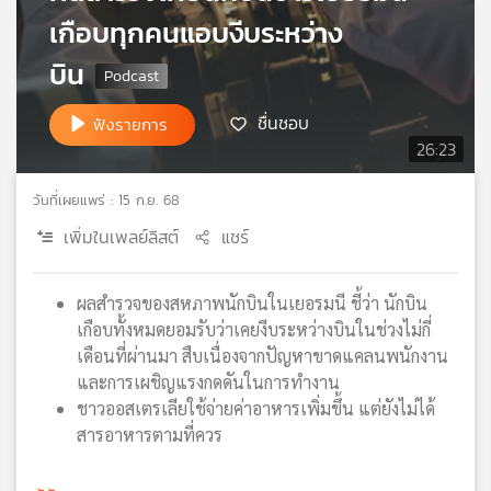
เกือบทุกคนแอบงีบระหว่าง
เครือ
ข่าย
บิน
วิทยุ
ไทย
พี
ชื่นชอบ
ฟังรายการ
บี
26:23
เอส
วันที่เผยแพร่ : 15 ก.ย. 68
เพิ่มในเพลย์ลิสต์
แชร์
แผนที่
วิทยุ
เครือ
ผลสำรวจของสหภาพนักบินในเยอรมนี ชี้ว่า นักบิน
ข่าย
เกือบทั้งหมดยอมรับว่าเคยงีบระหว่างบินในช่วงไม่กี่
เดือนที่ผ่านมา สืบเนื่องจากปัญหาขาดแคลนพนักงาน
และการเผชิญแรงกดดันในการทำงาน
ชาวออสเตรเลียใช้จ่ายค่าอาหารเพิ่มขึ้น แต่ยังไม่ได้
สารอาหารตามที่ควร