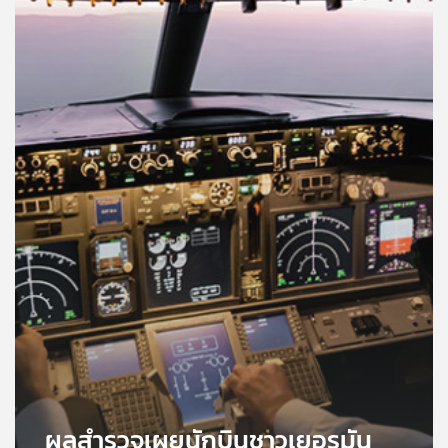
คุณ
เพลง
บทความ
ข่าว
และ
กิจกรรม
เกี่ยว
กับ
เรา
ผลสำรวจเผยนักบินชาวเยอรมัน