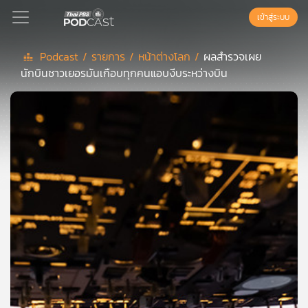
เข้าสู่ระบบ
Podcast /
รายการ /
หน้าต่างโลก /
ผลสำรวจเผย
นักบินชาวเยอรมันเกือบทุกคนแอบงีบระหว่างบิน
Podcast
เพล
ย์
ลิ
สต์
แนะนำ
เพล
ย์
ลิ
สต์
ของ