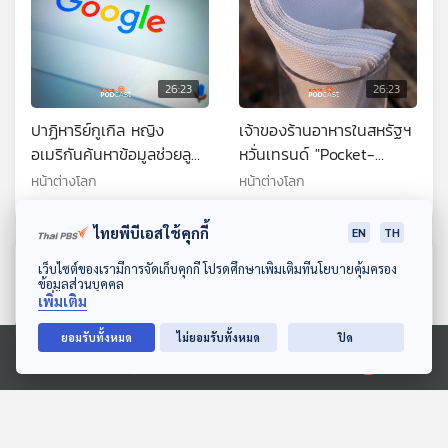
26:23
26:23
ปาฏิหาริย์กูเกิล หญิง
เจ้าของร้านอาหารในสหรัฐฯ
อเมริกันค้นหาข้อมูลช่วยลูก
หวั่นเทรนด์ "Pocket-
สำเร็จ
packing"
หน้าต่างโลก
หน้าต่างโลก
ไทยพีบีเอสใช้คุกกี้
EN
TH
ตอนที่เกี่ยวข้อง
ดาวน์โหลด Thai PBS Podcast Application
เว็บไซต์ของเรามีการจัดเก็บคุกกี้ โปรดศึกษาเพิ่มเติมที่นโยบายคุ้มครอง
ข้อมูลส่วนบุคคล
เพิ่มเติม
ยอมรับทั้งหมด
ไม่ยอมรับทั้งหมด
ปิด
Ⓒ 2020 องค์การกระจายเสียงและแพร่ภาพสาธารณะแห่งประเทศไทย
26:23
26:23