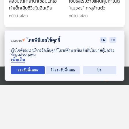
ส่องปัญหายาน้ำเชื่อมแก้ไอ
ไซปรัสเร่งวางแผนคุมกำเนิด
ทำเด็กเสียชีวิตในอินเดีย
"แมวจร" ทะลุล้านตัว
หน้าต่างโลก
หน้าต่างโลก
ตอนที่เกี่ยวข้อง
ไทยพีบีเอสใช้คุกกี้
EN
TH
ดาวน์โหลด Thai PBS Podcast Application
เว็บไซต์ของเรามีการจัดเก็บคุกกี้ โปรดศึกษาเพิ่มเติมที่นโยบายคุ้มครอง
ข้อมูลส่วนบุคคล
เพิ่มเติม
ยอมรับทั้งหมด
ไม่ยอมรับทั้งหมด
ปิด
Ⓒ 2020 องค์การกระจายเสียงและแพร่ภาพสาธารณะแห่งประเทศไทย
24:41
24:41
EP. 220: การเกิดขึ้นและ
EP. 4: Timor Leste
ขยายตัวของศาสนาอิสลาม
ประเทศเกิดใหม่ท้าทายบน
แบบชวา
ซากสงคราม
เล่ารอบโลก
Beyond Chronicles