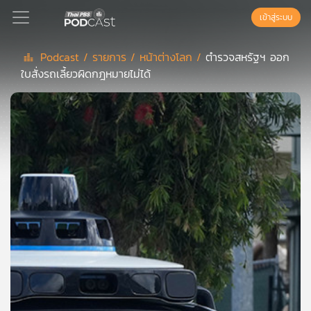
เข้าสู่ระบบ
Podcast /
รายการ /
หน้าต่างโลก /
ตำรวจสหรัฐฯ ออก
ใบสั่งรถเลี้ยวผิดกฎหมายไม่ได้
Podcast
เพล
ย์
ลิ
สต์
แนะนำ
เพล
ย์
ลิ
สต์
ของ