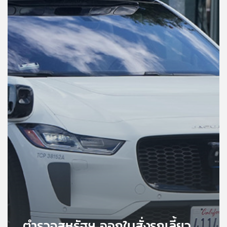
คุณ
เพลง
บทความ
ข่าว
และ
กิจกรรม
เกี่ยว
กับ
เรา
ตำรวจสหรัฐฯ ออกใบสั่งรถเลี้ยว