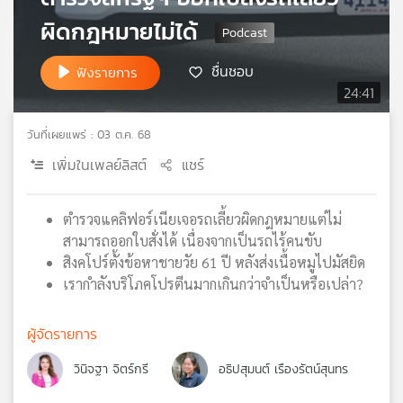
เครือ
ผิดกฎหมายไม่ได้
ข่าย
วิทยุ
ชื่นชอบ
ฟังรายการ
ไทย
24:41
พี
บี
วันที่เผยแพร่ : 03 ต.ค. 68
เอส
เพิ่มในเพลย์ลิสต์
แชร์
แผนที่
ตำรวจแคลิฟอร์เนียเจอรถเลี้ยวผิดกฎหมายแต่ไม่
วิทยุ
สามารถออกใบสั่งได้ เนื่องจากเป็นรถไร้คนขับ
เครือ
สิงคโปร์ตั้งข้อหาชายวัย 61 ปี หลังส่งเนื้อหมูไปมัสยิด
ข่าย
เรากำลังบริโภคโปรตีนมากเกินกว่าจำเป็นหรือเปล่า?
ผู้จัดรายการ
วินิจฐา จิตร์กรี
อธิปสุมนต์ เรืองรัตน์สุนทร