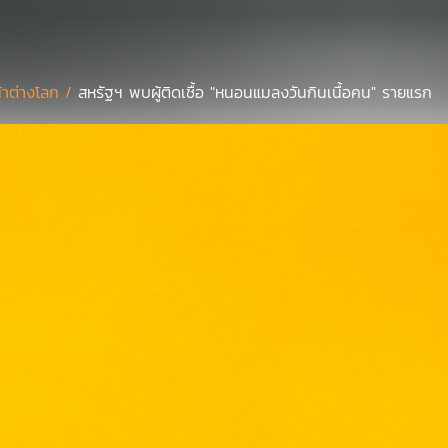
้าต่างโลก /
สหรัฐฯ พบผู้ติดเชื้อ "หนอนแมลงวันกินเนื้อคน" รายแรก