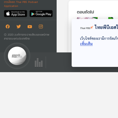
ดาวน์โหลด Thai PBS Podcast
Application
ตอนถัดไป
ไทยพีบีเอสใช
Ⓒ 2020 องค์การกระจายเสียงและแพร่ภาพ
เว็บไซต์ของเรามีการจัดเก็
สาธารณะแห่งประเทศไทย
เพิ่มเติม
24:51
ประสบการณ์พบ
แรงงานเบอร์รี่ป่าที่
ฟินแลนด์
หน้าต่างโลก
ตอนที่เกี่ยวข้อง