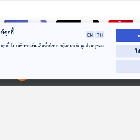
้คุกกี้
EN
TH
ย
บคุกกี้ โปรดศึกษาเพิ่มเติมที่นโยบายคุ้มครองข้อมูลส่วนบุคคล
ไม
24:51
24:51
2
มนุษย์สามารถเป็น
อัตราการเสียชีวิตใน
เหตุสังหาร "ชาร์
00:00:00
00:00:00
อมตะได้จริงหรือไม่?
สหรัฐฯ ลดลงสู่ระดับ
เคิร์ค" สะท้อนว
หลังสี-ปูตินถกยืด
ก่อนเกิดโควิด
การใช้ความรุน
หน้าต่างโลก
หน้าต่างโลก
หน้าต่างโลก
อายุขัย
ทางการเมืองใน
สหรัฐฯ