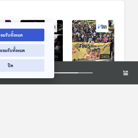
อมรับทั้งหมด
่ยอมรับทั้งหมด
4:51
24:51
24:51
ปิด
ลี
ผลสำรวจเผยนักบิน
จับตาฟิลิปปินส์จ่อ
ิกฤต
ชาวเยอรมันเกือบทุก
ประท้วงใหญ่สุด
แรง
คนแอบงีบระหว่างบิน
สัปดาห์นี้
หน้าต่างโลก
หน้าต่างโลก