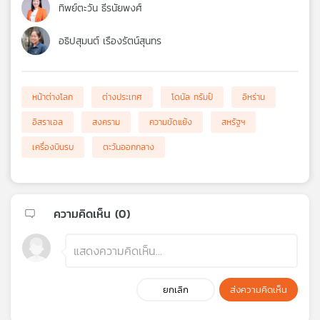
ทิพย์ตะวัน ธีรนัยพงศ์
อธิปสุมนต์ เรืองรัตน์สุนทร
หน้าต่างโลก
ต่างประเทศ
โดนัล ทรัมป์
อิหร่าน
อิสราเอล
สงคราม
ความขัดแย้ง
สหรัฐฯ
เครื่องบินรบ
ตะวันออกกลาง
ความคิดเห็น (
0
)
ยกเลิก
ส่งความคิดเห็น