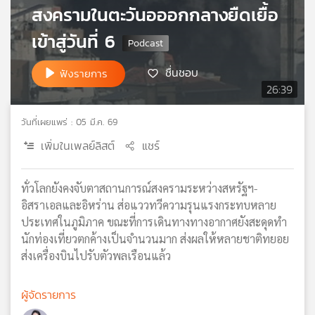
สงครามในตะวันอออกกลางยืดเยื้อ
เครือ
ข่าย
เข้าสู่วันที่ 6
วิทยุ
ไทย
ชื่นชอบ
ฟังรายการ
พี
26:39
บี
เอส
วันที่เผยแพร่ : 05 มี.ค. 69
เพิ่มในเพลย์ลิสต์
แชร์
แผนที่
วิทยุ
ทั่วโลกยังคงจับตาสถานการณ์สงครามระหว่างสหรัฐฯ-
เครือ
อิสราเอลและอิหร่าน ส่อแววทวีความรุนแรงกระทบหลาย
ข่าย
ประเทศในภูมิภาค ขณะที่การเดินทางทางอากาศยังสะดุดทำ
นักท่องเที่ยวตกค้างเป็นจำนวนมาก ส่งผลให้หลายชาติทยอย
ส่งเครื่องบินไปรับตัวพลเรือนแล้ว
ผู้จัดรายการ