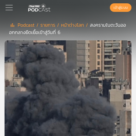
เข้าสู่ระบบ
Podcast /
รายการ /
หน้าต่างโลก /
สงครามในตะวันออ
อกกลางยืดเยื้อเข้าสู่วันที่ 6
Podcast
เพล
ย์
ลิ
สต์
แนะนำ
เพล
ย์
ลิ
สต์
ของ