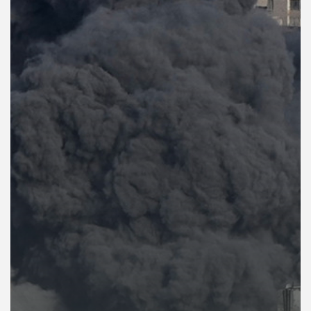
คุณ
เพลง
บทความ
ข่าว
และ
กิจกรรม
เกี่ยว
กับ
เรา