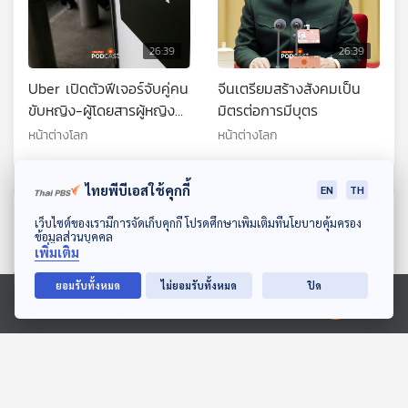
26:39
26:39
Uber เปิดตัวฟีเจอร์จับคู่คน
จีนเตรียมสร้างสังคมเป็น
ขับหญิง-ผู้โดยสารผู้หญิง
มิตรต่อการมีบุตร
ทั่วสหรัฐฯ
หน้าต่างโลก
หน้าต่างโลก
ไทยพีบีเอสใช้คุกกี้
EN
TH
ตอนที่เกี่ยวข้อง
ดาวน์โหลด Thai PBS Podcast Application
เว็บไซต์ของเรามีการจัดเก็บคุกกี้ โปรดศึกษาเพิ่มเติมที่นโยบายคุ้มครอง
ข้อมูลส่วนบุคคล
เพิ่มเติม
ยอมรับทั้งหมด
ไม่ยอมรับทั้งหมด
ปิด
Ⓒ 2020 องค์การกระจายเสียงและแพร่ภาพสาธารณะแห่งประเทศไทย
26:39
26:39