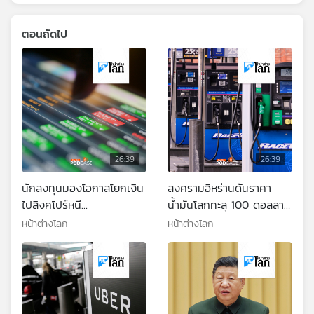
ตอนถัดไป
26:39
26:39
นักลงทุนมองโอกาสโยกเงิน
สงครามอิหร่านดันราคา
ไปสิงคโปร์หนี
น้ำมันโลกทะลุ 100 ดอลลาร์
ตะวันออกกลาง
ต่อบาร์เรล
หน้าต่างโลก
หน้าต่างโลก