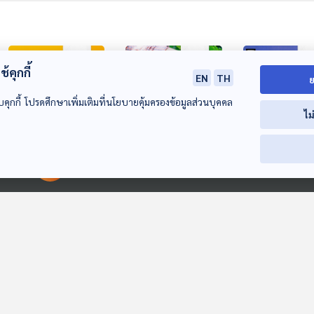
้คุกกี้
EN
TH
ย
บคุกกี้ โปรดศึกษาเพิ่มเติมที่นโยบายคุ้มครองข้อมูลส่วนบุคคล
ไม
25:35
25:35
2
สหรัฐฯ พบผู้ติดเชื้อ
ประสบการณ์พบ
มนุษย์สามารถเป
00:00:00
00:00:00
"หนอนแมลงวันกิน
แรงงานเบอร์รี่ป่าที่
อมตะได้จริงหรือ
เนื้อคน" รายแรก
ฟินแลนด์
หลังสี-ปูตินถกย
หน้าต่างโลก
หน้าต่างโลก
หน้าต่างโลก
อายุขัย