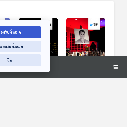
อมรับทั้งหมด
่ยอมรับทั้งหมด
5:35
25:35
25:35
ปิด
็น
อัตราการเสียชีวิตใน
เหตุสังหาร "ชาร์ลี
ไม่?
สหรัฐฯ ลดลงสู่ระดับ
เคิร์ค" สะท้อนวิกฤต
ืด
ก่อนเกิดโควิด
การใช้ความรุนแรง
หน้าต่างโลก
หน้าต่างโลก
ทางการเมืองใน
สหรัฐฯ