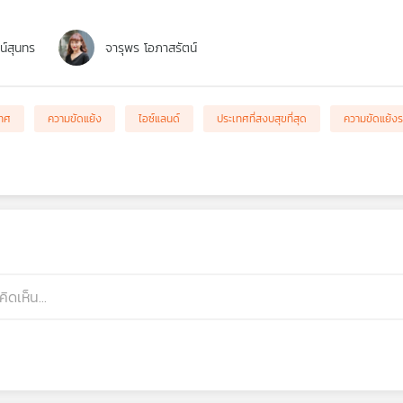
ตน์สุนทร
จารุพร โอภาสรัตน์
เทศ
ความขัดแย้ง
ไอซ์แลนด์
ประเทศที่สงบสุขที่สุด
ความขัดแย้งร