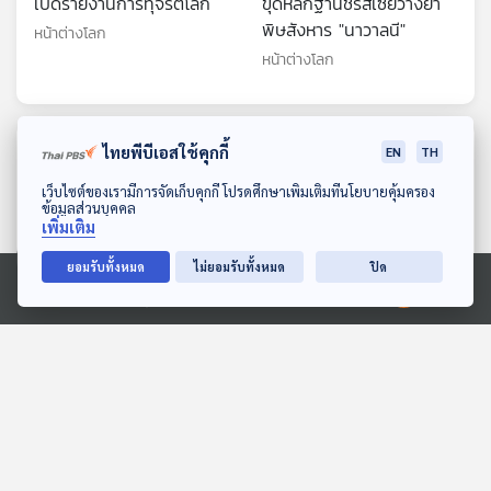
เปิดรายงานการทุจริตโลก
ขุดหลักฐานชี้รัสเซียวางยา
พิษสังหาร "นาวาลนี"
หน้าต่างโลก
หน้าต่างโลก
ตอนที่เกี่ยวข้อง
ไทยพีบีเอสใช้คุกกี้
EN
TH
ดาวน์โหลด Thai PBS Podcast Application
เว็บไซต์ของเรามีการจัดเก็บคุกกี้ โปรดศึกษาเพิ่มเติมที่นโยบายคุ้มครอง
ข้อมูลส่วนบุคคล
เพิ่มเติม
ยอมรับทั้งหมด
ไม่ยอมรับทั้งหมด
ปิด
Ⓒ 2020 องค์การกระจายเสียงและแพร่ภาพสาธารณะแห่งประเทศไทย
25:47
25:47
ส่องเบื้องหลังผู้อพยพว่าย
ปาฏิหาริย์กูเกิล หญิง
น้ำทะลักเข้าสเปน
อเมริกันค้นหาข้อมูลช่วยลูก
สำเร็จ
หน้าต่างโลก
หน้าต่างโลก