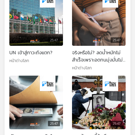
25:47
25:47
UN เข้าสู่ภาวะถังแตก?
จริงหรือไม่? ลดน้ำหนักไม่
สำเร็จเพราะอดทนมุ่งมั่นไม่
หน้าต่างโลก
มากพอ
หน้าต่างโลก
25:47
25:47