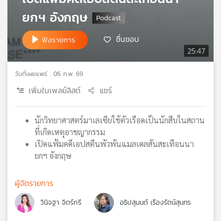
เครือ
ยกฯ อังกฤษ
ข่าย
วิทยุ
ชื่นชอบ
ฟังรายการ
ไทย
25:47
พี
บี
วันที่เผยแพร่ : 06 ก.พ. 69
เอส
เพิ่มในเพลย์ลิสต์
แชร์
แผนที่
นักวิทยาศาสตร์มาเลเซียใช้ตัวเรือดเป็นนักสืบในสถาน
วิทยุ
ที่เกิดเหตุอาชญากรรม
เครือ
เปิดแฟ้มคดีเอปสตีนพัวพันแมลเดลสันสะเทือนนา
ข่าย
ยกฯ อังกฤษ
ผู้จัดรายการ
วินิจฐา จิตร์กรี
อธิปสุมนต์ เรืองรัตน์สุนทร