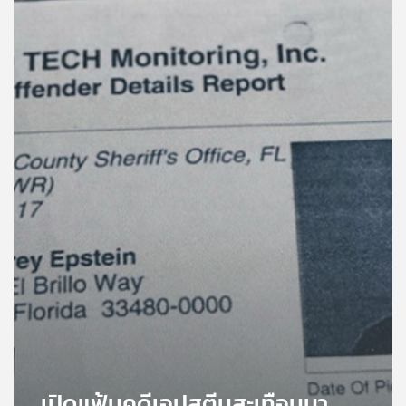
คุณ
เพลง
บทความ
ข่าว
และ
กิจกรรม
เกี่ยว
กับ
เรา
เปิดแฟ้มคดีเอปสตีนสะเทือนนา