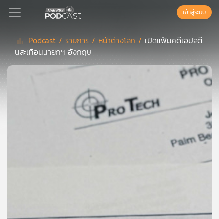
เข้าสู่ระบบ
Podcast /
รายการ /
หน้าต่างโลก /
เปิดแฟ้มคดีเอปสตี
นสะเทือนนายกฯ อังกฤษ
Podcast
เพล
ย์
ลิ
สต์
แนะนำ
เพล
ย์
ลิ
สต์
ของ