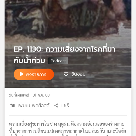
เครือ
ข่าย
วิทยุ
ไทย
พี
บี
EP. 1130: ความเสี่ยงจากโรคที่มา
เอส
กับน้ำท่วม
แผนที่
ชื่นชอบ
ฟังรายการ
วิทยุ
เครือ
ข่าย
วันที่เผยแพร่ : 31 ก.ค. 68
เพิ่มในเพลย์ลิสต์
แชร์
ความเสี่ยงสุขภาพในช่วง ฤดูฝน คือความอ่อนแอของร่างกาย
ที่มาจากการเปลี่ยนแปลงสภาพอากาศในแต่ละวัน และปัจจัย