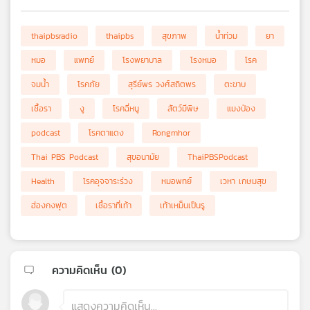
thaipbsradio
thaipbs
สุขภาพ
น้ำท่วม
ยา
หมอ
แพทย์
โรงพยาบาล
โรงหมอ
โรค
จมน้ำ
โรคภัย
สุรีย์พร วงศ์สถิตพร
ตะขาบ
เชื้อรา
งู
โรคฉี่หนู
สัตว์มีพิษ
แมงป่อง
podcast
โรคตาแดง
Rongmhor
Thai PBS Podcast
สุขอนามัย
ThaiPBSPodcast
Health
โรคอุจจาระร่วง
หมอพทย์
เวหา เกษมสุข
ฮ่องกงฟุต
เชื้อราที่เท้า
เท้าเหม็นเป็นรู
ความคิดเห็น (
0
)