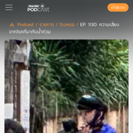
เข้าสู่ระบบ
Podcast /
รายการ /
โรงหมอ /
EP. 1130: ความเสี่ยง
จากโรคที่มากับน้ำท่วม
Podcast
เพล
ย์
ลิ
สต์
แนะนำ
เพล
ย์
ลิ
สต์
ของ