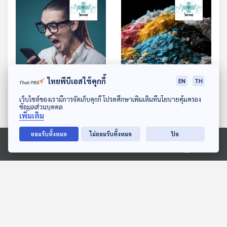
ไทยพีบีเอสใช้คุกกี้
EN
TH
EP. 1133: จิตวิทยารักชาติ
EP. 1134: ไมโครพลาสติก
ดาวน์โหลด Thai PBS Podcast Application
เว็บไซต์ของเรามีการจัดเก็บคุกกี้ โปรดศึกษาเพิ่มเติมที่นโยบายคุ้มครอง
(นิยม) ผ่านโลกออนไลน์
กินทุกวันเสี่ยงทุกวัย สมอง
ข้อมูลส่วนบุคคล
เพิ่มเติม
มะเร็ง และภูมิคุ้มกัน
โรงหมอ
โรงหมอ
ยอมรับทั้งหมด
ไม่ยอมรับทั้งหมด
ปิด
Ⓒ 2020 องค์การกระจายเสียงและแพร่ภาพสาธารณะแห่งประเทศไทย
ตอนที่เกี่ยวข้อง