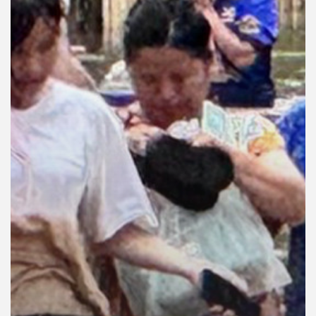
คุณ
เพลง
บทความ
ข่าว
และ
กิจกรรม
เกี่ยว
กับ
เรา