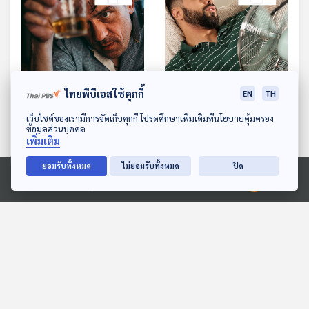
ไทยพีบีเอสใช้คุกกี้
EN
TH
EP. 1138: ดื่มเหล้าเมาทั้งร่าง
EP. 1139: นอนตากพัดลม
ดาวน์โหลด Thai PBS Podcast Application
เว็บไซต์ของเรามีการจัดเก็บคุกกี้ โปรดศึกษาเพิ่มเติมที่นโยบายคุ้มครอง
เสี่ยงตั้งแต่สมองยันตับไต
ระวังให้ดี อาจเสี่ยงป่วยได้
ข้อมูลส่วนบุคคล
หลายโรค
เพิ่มเติม
โรงหมอ
โรงหมอ
ยอมรับทั้งหมด
ไม่ยอมรับทั้งหมด
ปิด
Ⓒ 2020 องค์การกระจายเสียงและแพร่ภาพสาธารณะแห่งประเทศไทย
ตอนที่เกี่ยวข้อง