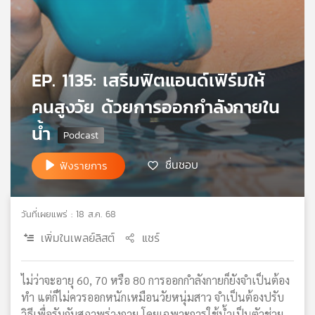
เครือ
ข่าย
วิทยุ
ไทย
EP. 1135: เสริมฟิตแอนด์เฟิร์มให้
พี
บี
คนสูงวัย ด้วยการออกกำลังกายใน
เอส
น้ำ
แผนที่
ชื่นชอบ
ฟังรายการ
วิทยุ
เครือ
ข่าย
วันที่เผยแพร่ : 18 ส.ค. 68
เพิ่มในเพลย์ลิสต์
แชร์
ไม่ว่าจะอายุ 60, 70 หรือ 80 การออกกำลังกายก็ยังจำเป็นต้อง
ทำ แต่ก็ไม่ควรออกหนักเหมือนวัยหนุ่มสาว จำเป็นต้องปรับ
วิธีเพื่อรับกับสภาพร่างกาย โดยเฉพาะการใช้น้ำเป็นตัวช่วย