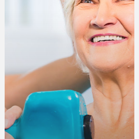
คุณ
เพลง
บทความ
ข่าว
และ
กิจกรรม
เกี่ยว
กับ
เรา