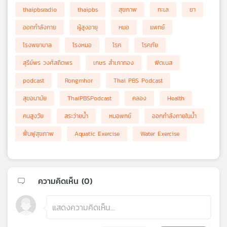
thaipbsradio
thaipbs
สุขภาพ
ทะเล
ยา
ออกกำลังกาย
ผู้สูงอายุ
หมอ
แพทย์
โรงพยาบาล
โรงหมอ
โรค
โรคภัย
สุรีย์พร วงศ์สถิตพร
เกษร สำเภาทอง
ฟิตเนส
podcast
Rongmhor
Thai PBS Podcast
สุขอนามัย
ThaiPBSPodcast
คลอง
Health
คนสูงวัย
สระว่ายน้ำ
หมอพทย์
ออกกำลังกายในน้ำ
ฟื้นฟูสุขภาพ
Aquatic Exercise
Water Exercise
ความคิดเห็น (
0
)