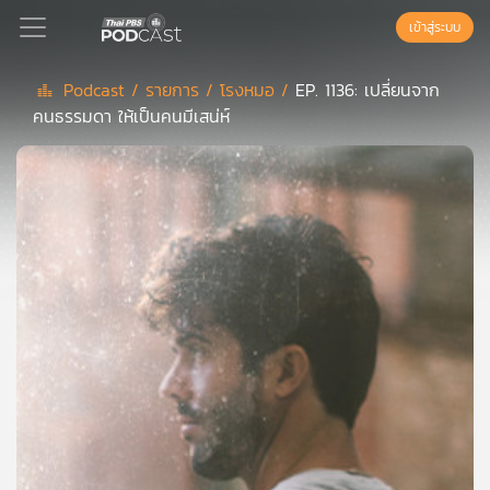
เข้าสู่ระบบ
Podcast /
รายการ /
โรงหมอ /
EP. 1136: เปลี่ยนจาก
คนธรรมดา ให้เป็นคนมีเสน่ห์
Podcast
เพล
ย์
ลิ
สต์
แนะนำ
เพล
ย์
ลิ
สต์
ของ