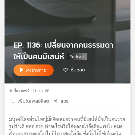
เครือ
ข่าย
วิทยุ
ไทย
พี
บี
EP. 1136: เปลี่ยนจากคนธรรมดา
เอส
ให้เป็นคนมีเสน่ห์
แผนที่
ชื่นชอบ
ฟังรายการ
วิทยุ
เครือ
ข่าย
วันที่เผยแพร่ : 21 ส.ค. 68
เพิ่มในเพลย์ลิสต์
แชร์
มนุษย์โดยส่วนใหญ่มักคิดเสมอว่า คนที่มีเสน่ห์มักเป็นคนรวย
รูปร่างดี หล่อ สวย ทำอะไรหรือใส่ชุดอะไรก็ดูดีดูแพงไปหมด
ส่วนคนธรรมดาก็คงไม่มีโอกาสแจ้งเกิด ซึ่งนั่นไม่ใช่เรื่องจริง