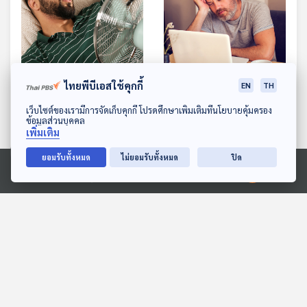
ไทยพีบีเอสใช้คุกกี้
EN
TH
EP. 1139: นอนตากพัดลม
EP. 1140: อาการหมดใจ
ดาวน์โหลด Thai PBS Podcast Application
เว็บไซต์ของเรามีการจัดเก็บคุกกี้ โปรดศึกษาเพิ่มเติมที่นโยบายคุ้มครอง
ระวังให้ดี อาจเสี่ยงป่วยได้
หมดไฟ ไม่อยากทำงาน หลัง
ข้อมูลส่วนบุคคล
หลายโรค
วันหยุดหรือได้หยุดยาว
โรงหมอ
โรงหมอ
เพิ่มเติม
ยอมรับทั้งหมด
ไม่ยอมรับทั้งหมด
ปิด
Ⓒ 2020 องค์การกระจายเสียงและแพร่ภาพสาธารณะแห่งประเทศไทย
ตอนที่เกี่ยวข้อง