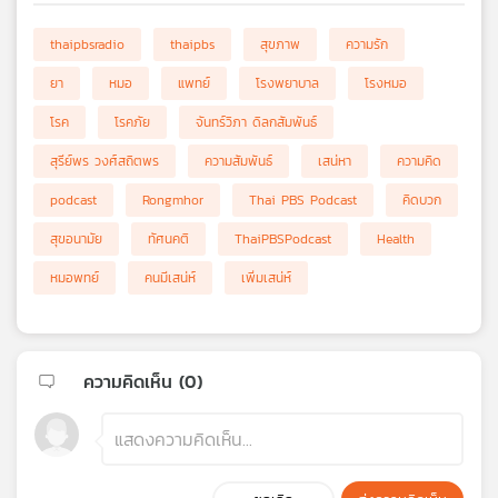
thaipbsradio
thaipbs
สุขภาพ
ความรัก
ยา
หมอ
แพทย์
โรงพยาบาล
โรงหมอ
โรค
โรคภัย
จันทร์วิภา ดิลกสัมพันธ์
สุรีย์พร วงศ์สถิตพร
ความสัมพันธ์
เสน่หา
ความคิด
podcast
Rongmhor
Thai PBS Podcast
คิดบวก
สุขอนามัย
ทัศนคติ
ThaiPBSPodcast
Health
หมอพทย์
คนมีเสน่ห์
เพิ่มเสน่ห์
ความคิดเห็น (
0
)