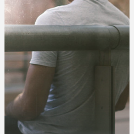
คุณ
เพลง
บทความ
ข่าว
และ
กิจกรรม
เกี่ยว
กับ
เรา