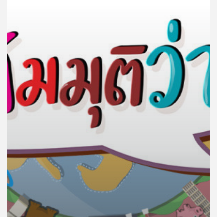
คุณ
เพลง
บทความ
ข่าว
และ
กิจกรรม
เกี่ยว
กับ
เรา