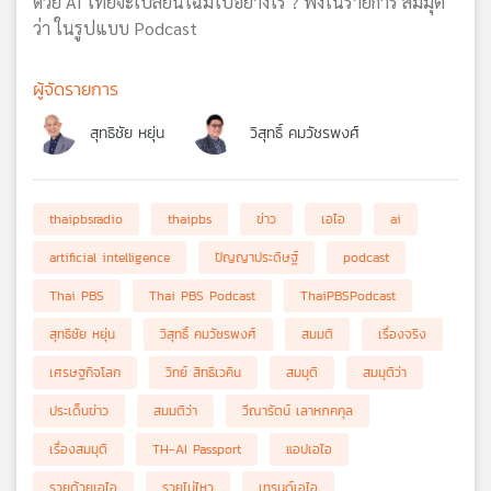
ด้วย AI ไทยจะเปลี่ยนโฉมไปอย่างไร ? ฟังในรายการ สมมุติ
ว่า ในรูปแบบ Podcast
ผู้จัดรายการ
สุทธิชัย หยุ่น
วิสุทธิ์ คมวัชรพงศ์
thaipbsradio
thaipbs
ข่าว
เอไอ
ai
artificial intelligence
ปัญญาประดิษฐ์
podcast
Thai PBS
Thai PBS Podcast
ThaiPBSPodcast
สุทธิชัย หยุ่น
วิสุทธิ์ คมวัชรพงศ์
สมมติ
เรื่องจริง
เศรษฐกิจโลก
วิทย์ สิทธิเวคิน
สมมุติ
สมมุติว่า
ประเด็นข่าว
สมมติว่า
วีณารัตน์ เลาหภคกุล
เรื่องสมมุติ
TH-AI Passport
แอปเอไอ
รวยด้วยเอไอ
รวยไม่ไหว
เทรนด์เอไอ