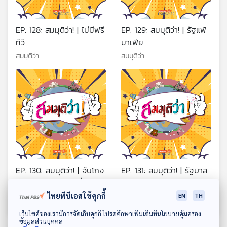
EP. 128: สมมุติว่า! | ไม่มีฟรี
EP. 129: สมมุติว่า! | รัฐแพ้
ทีวี
มาเฟีย
สมมุติว่า
สมมุติว่า
EP. 130: สมมุติว่า! | จับโกง
EP. 131: สมมุติว่า! | รัฐบาล
สอบข้าราชการท้องถิ่นไม่ได้
แก้ผ้าให้ตรวจสอบ
ไทยพีบีเอสใช้คุกกี้
สมมุติว่า
สมมุติว่า
EN
TH
ดาวน์โหลด Thai PBS Podcast Application
เว็บไซต์ของเรามีการจัดเก็บคุกกี้ โปรดศึกษาเพิ่มเติมที่นโยบายคุ้มครอง
ข้อมูลส่วนบุคคล