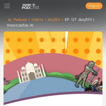
เข้าสู่ระบบ
Podcast /
รายการ /
สมมุติว่า /
EP. 127: สมมุติว่า! |
ไทยจะรวยด้วย AI
Podcast
เพล
ย์
ลิ
สต์
แนะนำ
เพล
ย์
ลิ
สต์
ของ