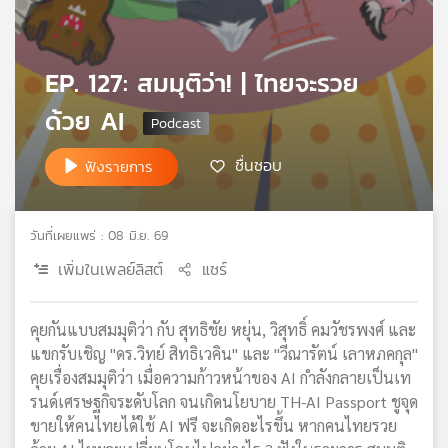
เครือ
ข่าย
วิทยุ
EP. 127: สมมุติว่า! | ไทยจะรวย
ไทย
พี
ด้วย AI
บี
เอส
ชื่นชอบ
ฟังรายการ
แผนที่
วันที่เผยแพร่ : 08 มิ.ย. 69
วิทยุ
เพิ่มในเพลย์ลิสต์
แชร์
เครือ
ข่าย
คุยกันแบบสมมุติว่า กับ สุทธิชัย หยุ่น, วิสุทธิ์ คมวัชรพงศ์ และ
แขกรับเชิญ "ดร.วิทย์ สิทธิเวคิน" และ "วีณารัตน์ เลาหภคกุล"
คุยเรื่องสมมุติว่า เมื่อความก้าวหน้าของ AI กำลังกลายเป็นเท
รนด์เศรษฐกิจระดับโลก จนเกิดนโยบาย TH-AI Passport ชูจุด
ขายให้คนไทยได้ใช้ AI ฟรี จะเกิดอะไรขึ้น หากคนไทยรวย