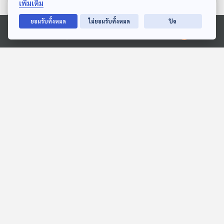
เพิ่มเติม
ตอนที่เกี่ยวข้อง
ยอมรับทั้งหมด
ไม่ยอมรับทั้งหมด
ปิด
Ⓒ 2020 องค์การกระจายเสียงและแพร่ภาพสาธารณะแห่งประเทศไทย
EP. 131: รู้จักอาชีพนักปลุก
EP. 11: ธรรมะของ
ยักษ์แห่งกาลเวลา ไดโนเสาร์
พระพุทธเจ้า ไม่เคยตกยุค
คืนชีพได้จริงหรือ? -
Made My Day วันนี้ดีที่สุด
PHRA TALKs Podcast
ดร.ศิตะ มานิตกุล