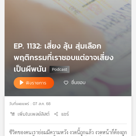
เครือ
ข่าย
วิทยุ
ไทย
พี
บี
EP. 1132: เสี่ยง ลุ้น สุ่มเลือก
เอส
พฤติกรรมที่เราชอบแต่อาจเสี่ยง
เป็นผีพนัน
แผนที่
วิทยุ
ชื่นชอบ
ฟังรายการ
เครือ
ข่าย
วันที่เผยแพร่ : 07 ส.ค. 68
เพิ่มในเพลย์ลิสต์
แชร์
ชีวิตของคนเราย่อมมีความหวัง งวดนี้ถูกแล้ว งวดหน้าก็ต้องถูก