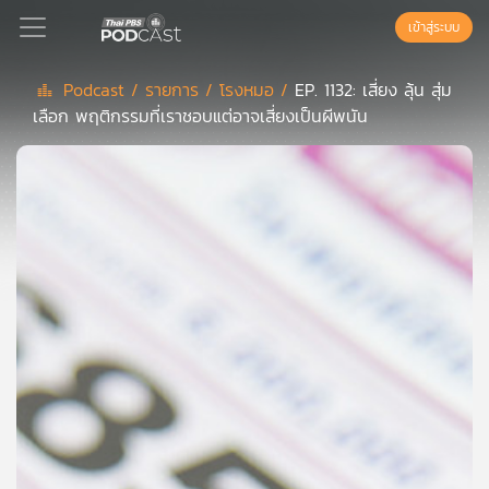
เข้าสู่ระบบ
Podcast /
รายการ /
โรงหมอ /
EP. 1132: เสี่ยง ลุ้น สุ่ม
เลือก พฤติกรรมที่เราชอบแต่อาจเสี่ยงเป็นผีพนัน
Podcast
เพล
ย์
ลิ
สต์
แนะนำ
เพล
ย์
ลิ
สต์
ของ