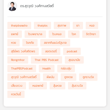
ดร.สุววุฒิ วงศ์ทางสวัสดิ์
thaipbsradio
thaipbs
สุขภาพ
ยา
หมอ
แพทย์
โรงพยาบาล
โรงหมอ
โรค
จิตวิทยา
หวย
โรคภัย
สลากกินแบ่งรัฐบาล
สุรีย์พร วงศ์สถิตพร
ลอตเตอรี่
podcast
Rongmhor
Thai PBS Podcast
สุขอนามัย
ThaiPBSPodcast
Health
กล่องสุ่ม
สุววุฒิ วงศ์ทางสวัสดิ์
ผีพนัน
ถูกหวย
ถูกรางวัล
เสี่ยงดวง
หมอพทย์
ลุ้นหวย
ลุ้นรางวัล
หวยวันนี้