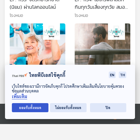
(นิยม) ผ่านโลกออนไลน์
กินทุกวันเสี่ยงทุกวัย สมอง
มะเร็ง และภูมิคุ้มกัน
โรงหมอ
โรงหมอ
ไทยพีบีเอสใช้คุกกี้
EN
TH
EP. 1135: เสริมฟิตแอนด์
EP. 1136: เปลี่ยนจากคน
ดาวน์โหลด Thai PBS Podcast Application
เว็บไซต์ของเรามีการจัดเก็บคุกกี้ โปรดศึกษาเพิ่มเติมที่นโยบายคุ้มครอง
ข้อมูลส่วนบุคคล
เฟิร์มให้คนสูงวัย ด้วยการ
ธรรมดา ให้เป็นคนมีเสน่ห์
เพิ่มเติม
ออกกำลังกายในน้ำ
โรงหมอ
โรงหมอ
ยอมรับทั้งหมด
ไม่ยอมรับทั้งหมด
ปิด
Ⓒ 2020 องค์การกระจายเสียงและแพร่ภาพสาธารณะแห่งประเทศไทย
ตอนที่เกี่ยวข้อง