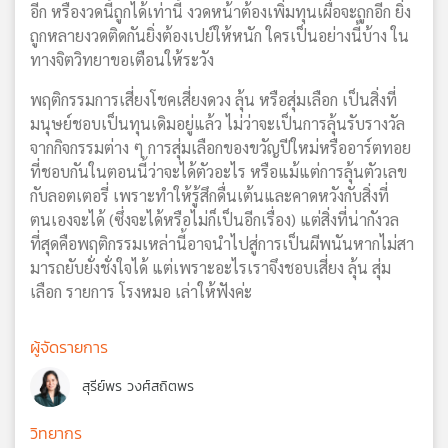
อีก หรืองวดนี้ถูกได้เท่านี้ งวดหน้าต้องเพิ่มทุนเผื่อจะถูกอีก ยิ่ง
ถูกหลายงวดติดกันยิ่งต้องเปย์ให้หนัก ใครเป็นอย่างนี้บ้าง ใน
ทางจิตวิทยาขอเตือนให้ระวัง
พฤติกรรมการเสี่ยงโชคเสี่ยงดวง ลุ้น หรือสุ่มเลือก เป็นสิ่งที่
มนุษย์ชอบเป็นทุนเดิมอยู่แล้ว ไม่ว่าจะเป็นการลุ้นรับรางวัล
จากกิจกรรมต่าง ๆ การสุ่มเลือกของขวัญปีใหม่หรืออาร์ตทอย
ที่ชอบกันในตอนนี้ว่าจะได้ตัวอะไร หรือแม้แต่การลุ้นตัวเลข
กับลอตเตอรี่ เพราะทำให้รู้สึกดื่นเต้นและคาดหวังกับสิ่งที่
ตนเองจะได้ (ซึ่งจะได้หรือไม่ก็เป็นอีกเรื่อง) แต่สิ่งที่น่ากังวล
ที่สุดคือพฤติกรรมเหล่านี้อาจนำไปสู่การเป็นผีพนันหากไม่สา
มารถยับยั่งชั่งใจได้ แต่เพราะอะไรเราจึงชอบเสี่ยง ลุ้น สุ่ม
เลือก รายการ โรงหมอ เล่าให้ฟังค่ะ
ผู้จัดรายการ
สุรีย์พร วงศ์สถิตพร
วิทยากร