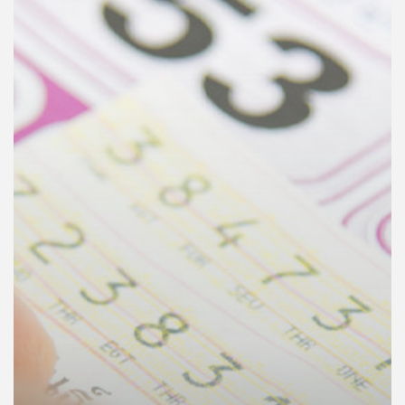
คุณ
เพลง
บทความ
ข่าว
และ
กิจกรรม
เกี่ยว
กับ
เรา