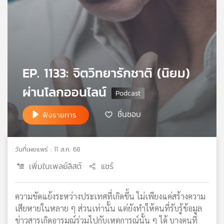
เครือ
ข่าย
วิทยุ
ไทย
พี
บี
EP. 1133: จิตวิทยารักชาติ (นิยม)
เอส
ผ่านโลกออนไลน์
ชื่นชอบ
แผนที่
ฟังรายการ
วิทยุ
เครือ
ข่าย
วันที่เผยแพร่ : 11 ส.ค. 68
เพิ่มในเพลย์ลิสต์
แชร์
ความขัดแย้งระหว่างประเทศที่เกิดขึ้น ไม่เพียงแค่สร้างความ
เสียหายในหลาย ๆ ส่วนเท่านั้น แต่ยังทำให้คนที่รับรู้ข้อมูล
ข่าวสารเกิดอารมณ์ร่วมไปกับเหตุการณ์นั้น ๆ ได้ บางคนที่