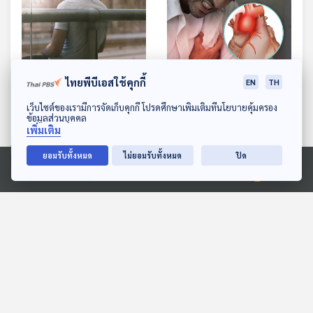
ไทยพีบีเอสใช้คุกกี้
EN
TH
EP. 1136: เปลี่ยนจากคน
EP. 1137: หลอดเลือดแดง
ดาวน์โหลด Thai PBS Podcast Application
ธรรมดา ให้เป็นคนมีเสน่ห์
โป่งพอง ภัยเงียบเสี่ยงชีวิต
เว็บไซต์ของเรามีการจัดเก็บคุกกี้ โปรดศึกษาเพิ่มเติมที่นโยบายคุ้มครอง
ข้อมูลส่วนบุคคล
โรงหมอ
โรงหมอ
เพิ่มเติม
ยอมรับทั้งหมด
ไม่ยอมรับทั้งหมด
ปิด
Ⓒ 2020 องค์การกระจายเสียงและแพร่ภาพสาธารณะแห่งประเทศไทย
ตอนที่เกี่ยวข้อง