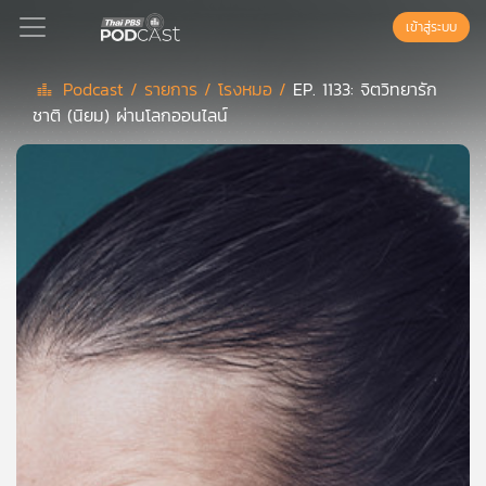
เข้าสู่ระบบ
Podcast /
รายการ /
โรงหมอ /
EP. 1133: จิตวิทยารัก
ชาติ (นิยม) ผ่านโลกออนไลน์
Podcast
เพล
ย์
ลิ
สต์
แนะนำ
เพล
ย์
ลิ
สต์
ของ