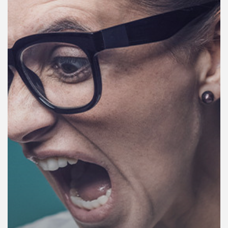
คุณ
เพลง
บทความ
ข่าว
และ
กิจกรรม
เกี่ยว
กับ
เรา