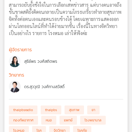
สามารถยับยั้งชั่งใจในการเลือกเสพข่าวสาร แต่บางคนอาจถึง
ขั้นขาดสติยั้งคิดจนกลายเป็นความโกรธเกรี้ยวทำลายสุขภาพ
จิตทั้งต่อตนเองและคนรอบข้างได้ โดยเฉพาะการแสดงออก
ผ่านโลกออนไลน์ที่ทำได้ง่ายมากขึ้น เรื่องนี้ในทางจิตวิทยา
เป็นอย่างไร รายการ โรงหมอ เล่าให้ฟังค่ะ
ผู้จัดรายการ
สุรีย์พร วงศ์สถิตพร
วิทยากร
ดร.สุววุฒิ วงศ์ทางสวัสดิ์
thaipbsradio
thaipbs
สุขภาพ
ยา
กองทัพอากาศ
หมอ
แพทย์
โรงพยาบาล
โรงหมอ
โรค
จิตวิทยา
โรคภัย