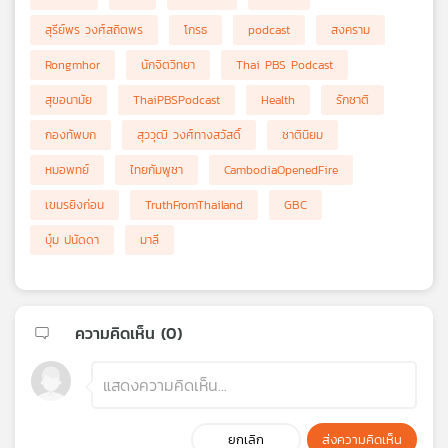
สุรีย์พร วงศ์สถิตพร
โกรธ
podcast
สงคราม
Rongmhor
นักจิตวิทยา
Thai PBS Podcast
สุขอนามัย
ThaiPBSPodcast
Health
รักชาติ
กองทัพบก
สุววุฒิ วงศ์ทางสวัสดิ์
ชาตินิยม
หมอพทย์
ไทยกัมพูชา
CambodiaOpenedFire
เขมรยิงก่อน
TruthFromThailand
GBC
บุ๋ม ปนัดดา
มาลี
ความคิดเห็น (
0
)
ยกเลิก
ส่งความคิดเห็น