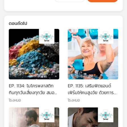
ตอนถัดไป
EP. 1134: ไมโครพลาสติก
EP. 1135: เสริมฟิตแอนด์
กินทุกวันเสี่ยงทุกวัย สมอง
เฟิร์มให้คนสูงวัย ด้วยการ
มะเร็ง และภูมิคุ้มกัน
ออกกำลังกายในน้ำ
โรงหมอ
โรงหมอ