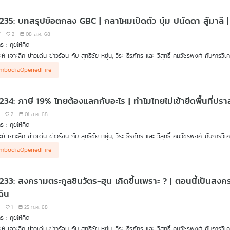
 235: บทสรุปข้อตกลง GBC | กลาโหมเปิดตัว บุ๋ม ปนัดดา สู้มาลี | 
7
2
08 ส.ค. 68
ร : คุยให้คิด
ะห์ เจาะลึก ข่าวเด่น ข่าวร้อน กับ สุทธิชัย หยุ่น, วีระ ธีรภัทร และ วิสุทธิ์ คมวัชรพงศ์ กับการวิ
โหมเปิดตัว "บุ๋ม ปนัดดา โฆษกจิตอาสา” สู้ มาลี โฆษกกัมพูชา
mbodiaOpenedFire
รุปข้อตกลง "GBC ไทย-กัมพูชา"
น มาเนต" โพสต์จดหมายเสนอชื่อ "ทรัมป์" รับรางวัลโนเบลสาขาสันติภาพ
พูชาเปลี่ยนท่าที "ถอยห่างจีน ซบอเมริกา"
 234: ภาษี 19% ไทยต้องแลกกับอะไร | ทำไมไทยไม่เข้ายึดพื้นที่ปร
กับการบริหารความสัมพันธ์มหาอำนาจ "อเมริกา-จีน"
ธิชัยเสนอ ไทยใช้การทูตเชิงรุกผลักดันโต๊ะเจรจา "ทรัมป์-คิม จอง อึล" ที่กรุงเทพฯ
2
01 ส.ค. 68
นต่อ "พ.ร.บ. งบประมาณปี 69" รัฐบาลคุมเสียงอยู่หรือไม่ ?
ร : คุยให้คิด
ะชวน ตามการเมืองไทยเป็นรายสัปดาห์ หลังจากนี้
ะห์ เจาะลึก ข่าวเด่น ข่าวร้อน กับ สุทธิชัย หยุ่น, วีระ ธีรภัทร และ วิสุทธิ์ คมวัชรพงศ์ กับการวิ
้านความมั่นคง ผ่านฉลุย !
มป์ประกาศเก็บภาษีไทย 19% แต่สำคัญคือไทยต้องแลกมาด้วยอะไร ?
การเมือง เดือนสิงหาคม
mbodiaOpenedFire
เดินเกมระหว่างประเทศของ "สหรัฐฯ-จีน" ในภูมิภาคอาเซียน
 สิงหาคมนี้ จับตาประชุมคณะกรรมการชายแดนทั่วไป (GBC) ที่ประเทศมาเลเซีย
เดินเกมการค้าของรัฐบาล หลังปรับภาษีทรัมป์ 19% จะเป็นจุดชี้ชะตาภาคธุรกิจไทย
 233: สงครามตระกูลชินวัตร-ฮุน เกิดขึ้นเพราะ ? | ตอนนี้เป็นสง
ัฐฯ จับตา "สินค้าส่งผ่าน" ประเทศไหนปลอมแปลงแหล่งผลิตเพื่อเลี่ยงภาษี อาจโดนโทษหนักกว่
ตาคำตัดสินชี้อนาคต "แพทองธาร-ทักษิณ" ช่วงเดือนสิงหาคมนี้
ฉิน
คราะห์ท่าที "ภูมิธรรม-ฮุน มาเนต" ในการเจรจาหยุดยิงที่มาเลเซีย
3
1
25 ก.ค. 68
มไทยไม่เข้ายึดพื้นที่ "ปราสาทตาควาย" ?
ร : คุยให้คิด
รบริหารข่าวสารของรัฐบาล" ขาดความเป็นเอกภาพ
ครามวงการสื่อ" องค์กรสื่อไทยระงับความสัมพันธ์สมาคมนักข่าวกัมพูชา
ะห์ เจาะลึก ข่าวเด่น ข่าวร้อน กับ สุทธิชัย หยุ่น, วีระ ธีรภัทร และ วิสุทธิ์ คมวัชรพงศ์ กับการวิ