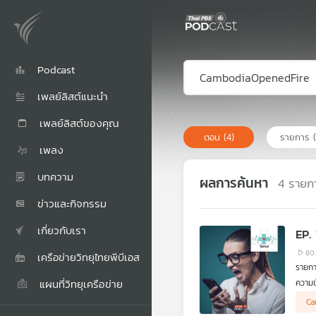
Podcast
เพลย์ลิสต์แนะนำ
เพลย์ลิสต์ของคุณ
ตอน
(4)
รายการ
เพลง
บทความ
ผลการค้นหา
4
รายก
ข่าวและกิจกรรม
เกี่ยวกับเรา
EP.
80
เครือข่ายวิทยุไทยพีบีเอส
รายก
แผนที่วิทยุเครือข่าย
ความข
ยับยั
Ca
ออนไล