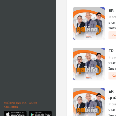
EP.
20
รายกา
วิเครา
- กลา
Ca
- บทส
- "ฮุ
- กัม
EP.
- ไทย
- สุท
319
- ลุ้
รายกา
- วีร
วิเครา
- งบด
- ทรั
- มอง
Ca
- การ
- 4-7
- การ
EP.
- สหร
- จับ
ฉุกเ
- วิเ
ดาวน์โหลด Thai PBS Podcast
25
- ทำไ
Application
รายกา
- "กา
- "สง
วิเครา