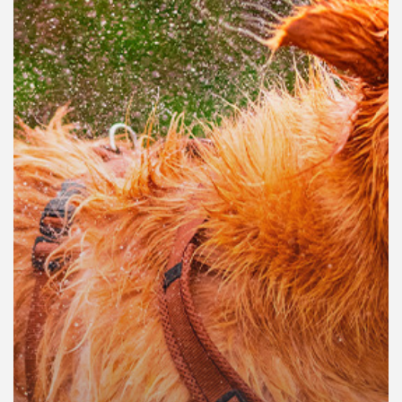
คุณ
เพลง
บทความ
ข่าว
และ
กิจกรรม
เกี่ยว
กับ
เรา