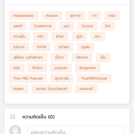
thaipbsradio
thaipbs
สุขภาพ
ยา
หมอ
แพทย์
โรงพยาบาล
แมว
โรงหมอ
โรค
ความชื้น
หวัด
ฟ้าผ่า
สุนัข
หมา
ไม่สบาย
โรคภัย
หน้าฝน
ฤดูฝน
สุรีย์พร วงศ์สถิตพร
เชื้อรา
เสียงดัง
เห็บ
หมัด
ฟ้าร้อง
podcast
Rongmhor
Thai PBS Podcast
สุขอนามัย
ThaiPBSPodcast
Health
สถาพร จิตตปาลพงศ์
หมอพทย์
ความคิดเห็น (
0
)