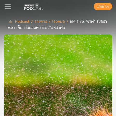
เข้าสู่ระบบ
Podcast /
รายการ /
โรงหมอ /
EP. 1126: ฟ้าผ่า เชื้อรา
หวัด เห็บ ภัยของหมาแมวในหน้าฝน
Podcast
เพล
ย์
ลิ
สต์
แนะนำ
เพล
ย์
ลิ
สต์
ของ