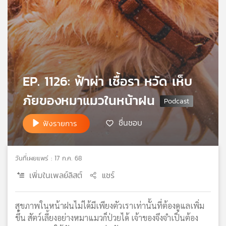
เครือ
ข่าย
วิทยุ
ไทย
พี
บี
EP. 1126: ฟ้าผ่า เชื้อรา หวัด เห็บ
เอส
ภัยของหมาแมวในหน้าฝน
แผนที่
ชื่นชอบ
ฟังรายการ
วิทยุ
เครือ
ข่าย
วันที่เผยแพร่ : 17 ก.ค. 68
เพิ่มในเพลย์ลิสต์
แชร์
สุขภาพในหน้าฝนไม่ได้มีเพียงตัวเราเท่านั้นที่ต้องดูแลเพิ่ม
ขึ้น สัตว์เลี้ยงอย่างหมาแมวก็ป่วยได้ เจ้าของจึงจำเป็นต้อง