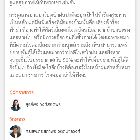
ดูแลสุขภาพให้กับพวกเขาเช่นกัน
การดูแลหมาแมวในหน้าฝนปกติจะมุ่งเป้าไปที่เรื่องสุขภาพ
เป็นหลัก แต่มีหนึ่งเรื่องที่มักมองข้ามนั่นคือ เสียงฟ้าร้อง
ฟ้าผ่า ที่อาจทำให้สัตว์เลี้ยงตกใจเตลิดหนีออกจากบ้านจนหลง
และหายไป หรือมีภาวะช็อก จนถึงขั้นตายได้ โดยเฉพาะหมา
ที่มีความไวต่อเสียงมากกว่ามนุษย์ รวมถึง เห็บ สามารถแพร่
ขยายพันธุ์ได้เร็วและมากกว่าปกติในหน้าฝน และยิ่งหาก
ความชื้นในบรรยากาศเกิน 50% จะทำให้เห็บขยายพันธุ์ได้ดี
ยิ่งขึ้นไปอีก ยังมีอะไรอีกบ้างที่ต้องระวังในหน้าฝนสำหรับหมา
และแมว รายการ โรงหมอ เล่าให้ฟังค่ะ
ผู้จัดรายการ
สุรีย์พร วงศ์สถิตพร
วิทยากร
ศ.นสพ.ดร.สถาพร จิตตปาลวงศ์