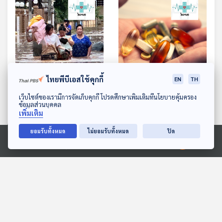
ไทยพีบีเอสใช้คุกกี้
EN
TH
EP. 1130: ความเสี่ยงจาก
EP. 1131: อย่าพลาดกับเรื่อง
ดาวน์โหลด Thai PBS Podcast Application
เว็บไซต์ของเรามีการจัดเก็บคุกกี้ โปรดศึกษาเพิ่มเติมที่นโยบายคุ้มครอง
โรคที่มากับน้ำท่วม
ที่ต้องรู้ ก่อนเลือกซื้อหรือกิน
ข้อมูลส่วนบุคคล
เพิ่มเติม
วิตามิน
โรงหมอ
โรงหมอ
ยอมรับทั้งหมด
ไม่ยอมรับทั้งหมด
ปิด
Ⓒ 2020 องค์การกระจายเสียงและแพร่ภาพสาธารณะแห่งประเทศไทย
ตอนที่เกี่ยวข้อง