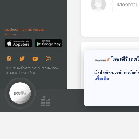
ดาวน์โหลด Thai PBS Podcast
Application
ตอนถัดไป
ไทยพีบีเอสใช
Ⓒ 2020 องค์การกระจายเสียงและแพร่ภาพ
เว็บไซต์ของเรามีการจัดเก็
สาธารณะแห่งประเทศไทย
เพิ่มเติม
EP. 75: Paul
McCartney อัจฉริยะ
ทางดนตรี ผู้เป็นกระ
นักผจญเพลง Podcast
ดูกสันหลัง The