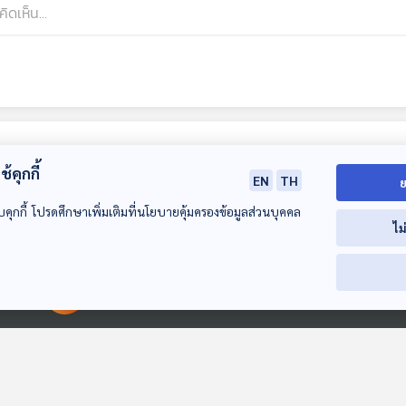
้คุกกี้
EN
TH
ย
บคุกกี้ โปรดศึกษาเพิ่มเติมที่นโยบายคุ้มครองข้อมูลส่วนบุคคล
ไม
00:00:00
00:00:00
EP. 76: 2 เทพ
EP. 77: เบื้องหลัง
EP. 78: การกล
GUITAR HERO
เพลงดีจาก
อย่าง LEGEND
เมืองไทย กับเรื่องที่
ZENTRADY
THE INNOCEN
นักผจญเพลง Podcast
นักผจญเพลง Podcast
นักผจญเพลง Po
คอกีตาร์ต้องรู้
นามปากกาที่ไม่เคย