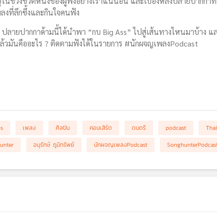
่ในช่วงชีวิตหนึ่งของผู้ฟังอย่างเราแน่นอน และเบื้องหลังปลายปากกาที
ลงที่ลึกซึ้งและกินใจคนฟัง
ปลายปากกาด้ามนี้ได้นำพา “กบ Big Ass” ไปสู่เส้นทางไหนมาบ้าง แล
ล้วมันคืออะไร ? ติดตามฟังได้ในรายการ #นักผจญเพลงPodcast
bs
เพลง
ศิลปิน
คอนเสิร์ต
ดนตรี
podcast
Tha
unter
อนุรักษ์ ภูมิทรัพย์
นักผจญเพลงPodcast
SonghunterPodcas