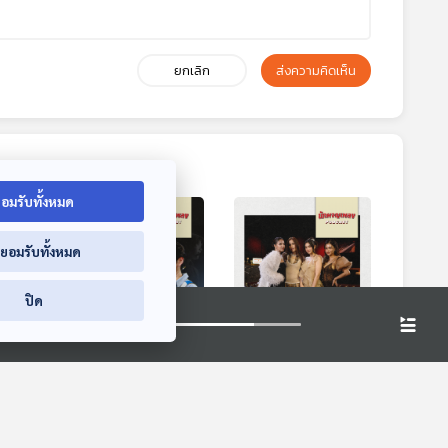
ยกเลิก
ส่งความคิดเห็น
อมรับทั้งหมด
่ยอมรับทั้งหมด
ปิด
ับมา
EP. 79: เสียงของ
EP. 80: ฉีกกฎวงการ
 ของ
ความสุขในวันที่ฝัน
ลูกทุ่งไทย ไปกับ ใบ
T S4
เป็นจริงของ ว่าน ธน
เตย & บลูเบอร์รี่ อาร์
dcast
นักผจญเพลง Podcast
นักผจญเพลง Podcast
กฤต X อะตอม ชน
สยาม