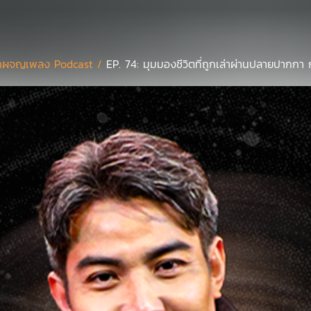
กผจญเพลง Podcast /
EP. 74: มุมมองชีวิตที่ถูกเล่าผ่านปลายปากก