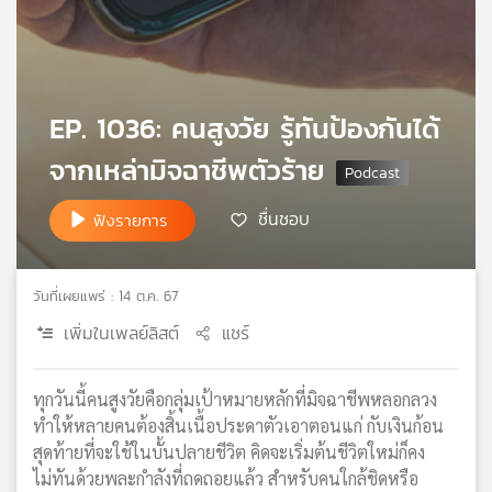
เครือ
ข่าย
วิทยุ
ไทย
EP. 1036: คนสูงวัย รู้ทันป้องกันได้
พี
บี
จากเหล่ามิจฉาชีพตัวร้าย
เอส
ชื่นชอบ
ฟังรายการ
แผนที่
วิทยุ
วันที่เผยแพร่ : 14 ต.ค. 67
เครือ
ข่าย
เพิ่มในเพลย์ลิสต์
แชร์
ทุกวันนี้คนสูงวัยคือกลุ่มเป้าหมายหลักที่มิจฉาชีพหลอกลวง
ทำให้หลายคนต้องสิ้นเนื้อประดาตัวเอาตอนแก่ กับเงินก้อน
สุดท้ายที่จะใช้ในบั้นปลายชีวิต คิดจะเริ่มต้นชีวิตใหม่ก็คง
ไม่ทันด้วยพละกำลังที่ถดถอยแล้ว สำหรับคนใกล้ชิดหรือ