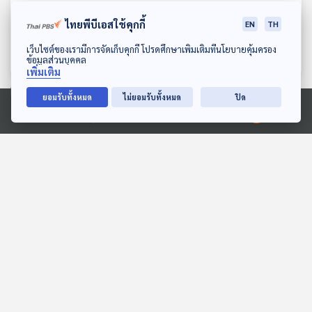
EP. 1039: ยาเสพติด สมอง
EP. 1040: แมลงสาบ
ไทยพีบีเอสใช้คุกกี้
EN
TH
ถูกทำลาย เสี่ยงกลายเป็น
อันตรายกว่าเราที่คิด
โรคจิต
ดาวน์โหลด Thai PBS Podcast Application
โรงหมอ
โรงหมอ
เว็บไซต์ของเรามีการจัดเก็บคุกกี้ โปรดศึกษาเพิ่มเติมที่นโยบายคุ้มครอง
ข้อมูลส่วนบุคคล
เพิ่มเติม
ยอมรับทั้งหมด
ไม่ยอมรับทั้งหมด
ปิด
ตอนที่เกี่ยวข้อง
Ⓒ 2020 องค์การกระจายเสียงและแพร่ภาพสาธารณะแห่งประเทศไทย
EP. 91: สมมุติว่า! | กรณ์ จา
EP. 250: อนุทินรีบชิงประ
ติกวาณิช เป็นรองนายกฯ
กาศแคนดิเดตนายกฯ ทำไม
เศรษฐกิจ
| จับอาการเอกนิติ-ศุภจี |
สมมุติว่า
คุยให้คิด
ทยอยขึ้น VAT 10% เริ่ม 70