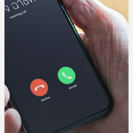
คุณ
เพลง
บทความ
ข่าว
และ
กิจกรรม
เกี่ยว
กับ
เรา