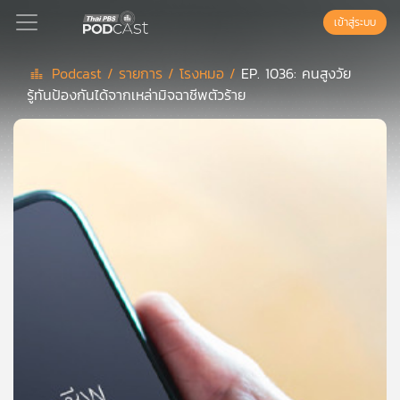
เข้าสู่ระบบ
Podcast /
รายการ /
โรงหมอ /
EP. 1036: คนสูงวัย
รู้ทันป้องกันได้จากเหล่ามิจฉาชีพตัวร้าย
Podcast
เพล
ย์
ลิ
สต์
แนะนำ
เพล
ย์
ลิ
สต์
ของ