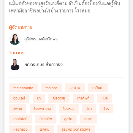
แม้แต่ตัวของคนสูงวัยเองก็ตาม จำเป็นต้องป้องกันและรู้ทัน
เหล่ามิจฉาชีพอย่างไรบ้าง รายการ โรงหมอ
ผู้จัดรายการ
สุรีย์พร วงศ์สถิตพร
วิทยากร
ผศ.ดร.เกษร สำเภาทอง
thaipbsradio
thaipbs
สุขภาพ
เกษียณ
ออนไลน์
ยา
ผู้สูงอายุ
โทรศัพท์
หมอ
แพทย์
โรงพยาบาล
โรงหมอ
โรค
โจร
เทคโนโลยี
มิจฉาชีพ
สูงวัย
คนแก่
หลอกลวง
โรคภัย
สุรีย์พร วงศ์สถิตพร