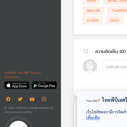
โรคภัย
สุรีย์พร วงศ์
สุขอนามัย
ThaiPBSP
ความั่นใจ
มั่นหน้า
ความคิดเห็น (
0
)
ดาวน์โหลด Thai PBS Podcast
Application
ไทยพีบีเอสใช
Ⓒ 2020 องค์การกระจายเสียงและแพร่ภาพ
เว็บไซต์ของเรามีการจัดเก็
ตอนถัดไป
สาธารณะแห่งประเทศไทย
เพิ่มเติม