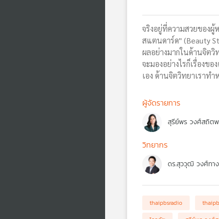
จริงอยู่ที่ความสวยของผ
สแตนดาร์ด" (Beauty Stan
ผลอย่างมากในด้านจิตวิท
จะมองอย่างไรก็เรื่องของ
เอง ด้านจิตวิทยาเราทำหร
ผู้จัดรายการ
สุรีย์พร วงศ์สถิต
วิทยากร
ดร.สุววุฒิ วงศ์ทางส
thaipbsradio
thaip