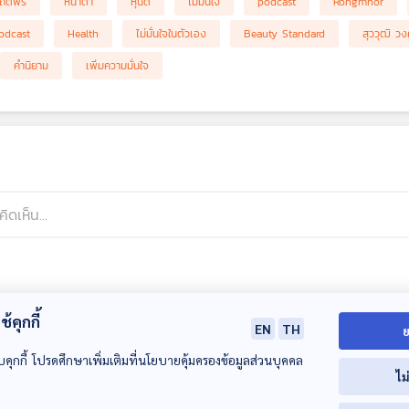
สถิตพร
หน้าตา
หุ่นดี
ไม่มั่นใจ
podcast
Rongmhor
odcast
Health
ไม่มั่นใจในตัวเอง
Beauty Standard
สุววุฒิ วง
คำนิยาม
เพิ่มความมั่นใจ
้คุกกี้
EN
TH
ย
บคุกกี้ โปรดศึกษาเพิ่มเติมที่นโยบายคุ้มครองข้อมูลส่วนบุคคล
ไม