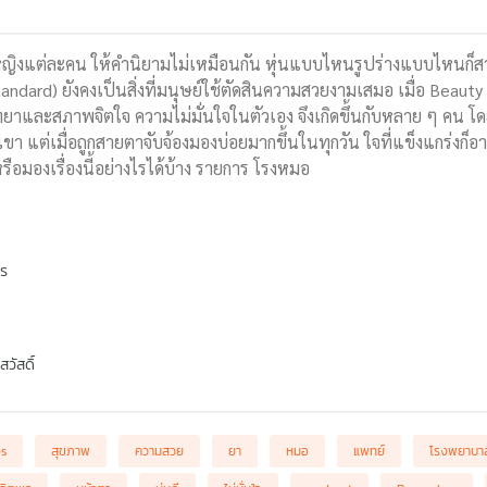
ู้หญิงแต่ละคน ให้คำนิยามไม่เหมือนกัน หุ่นแบบไหนรูปร่างแบบไหนก็สว
dard) ยังคงเป็นสิ่งที่มนุษย์ใช้ตัดสินความสวยงามเสมอ เมื่อ Beauty St
ยาและสภาพจิตใจ ความไม่มั่นใจในตัวเอง จึงเกิดขึ้นกับหลาย ๆ คน โด
เขา แต่เมื่อถูกสายตาจับจ้องมองบ่อยมากขึ้นในทุกวัน ใจที่แข็งแกร่งก็อ
ือมองเรื่องนี้อย่างไรได้บ้าง รายการ โรงหมอ
พร
วัสดิ์
bs
สุขภาพ
ความสวย
ยา
หมอ
แพทย์
โรงพยาบา