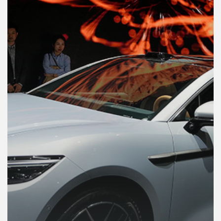
คุณ
เพลง
บทความ
ข่าว
และ
กิจกรรม
เกี่ยว
กับ
เรา