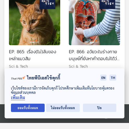
EP. 865: เรื่อง(ไม่)ลับของ
EP. 866: อวัยวะในร่างกาย
เหล่าแมวส้ม
มนุษย์ที่ยังหาคำตอบไม่ได้ว่า
มีไว้ทำไม?
Sci & Tech
Sci & Tech
ไทยพีบีเอสใช้คุกกี้
EN
TH
ดาวน์โหลด Thai PBS Podcast Application
เว็บไซต์ของเรามีการจัดเก็บคุกกี้ โปรดศึกษาเพิ่มเติมที่นโยบายคุ้มครอง
ตอนที่เกี่ยวข้อง
ข้อมูลส่วนบุคคล
เพิ่มเติม
ยอมรับทั้งหมด
ไม่ยอมรับทั้งหมด
ปิด
Ⓒ 2020 องค์การกระจายเสียงและแพร่ภาพสาธารณะแห่งประเทศไทย