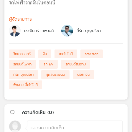
รถไฟฟ้าจากจีนในตอนนี้
ผู้จัดรายการ
ธรณินทร์ เทพวงค์
ที่รัก บุญปรีชา
วิทยาศาสตร์
จีน
เทคโนโลยี
sci&tech
รถยนต์ไฟฟ้า
รถ EV
รถยนต์สันดาป
ที่รัก บุญปรีชา
ผู้ผลิตรถยนต์
บริษัทจีน
พี่หลาม จิ๊กโก๋ไอที
ความคิดเห็น (
0
)