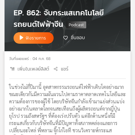
เครือ
EP. 862: จับกระแสเทคโนโลยี
ข่าย
วิทยุ
รถยนต์ไฟฟ้าจีน
ไทย
พี
ชื่นชอบ
ฟังรายการ
บี
เอส
วันที่เผยแพร่ : 04 ก.ค. 68
เพิ่มในเพลย์ลิสต์
แชร์
แผนที่
วิทยุ
เครือ
ในช่วงไม่กี่ปีมานี้ อุตสาหกรรมรถยนต์ไฟฟ้าเติบโตอย่างมาก
ข่าย
ขณะเดียวกันมีความผันผวนไปตามราคาตลาดเทคโนโลยีและ
ความต้องการของผู้ใช้ โดยบริษัทจีนกำลังเข้ามาแย่งส่วนแบ่ง
อย่างมากในตลาดโลกจนสะเทือนถึงผู้ผลิตรถยนต์จากญี่ปุ่น
ยุโรป รวมถึงสหรัฐฯ ที่ต้องเร่งปรับตัว แต่อีกด้านหนึ่งก็มี
กระแสเกี่ยวกับบริษัทจีนที่มีปัญหาทั้งสภาพคล่องและการ
เปลี่ยนอะไหล่ พี่หลาม จิ๊กโก๋ไอที ชวนวิเคราะห์กระแส