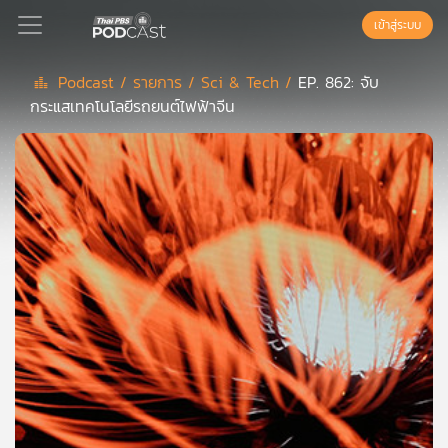
เข้าสู่ระบบ
Podcast /
รายการ /
Sci & Tech /
EP. 862: จับ
กระแสเทคโนโลยีรถยนต์ไฟฟ้าจีน
Podcast
เพล
ย์
ลิ
สต์
แนะนำ
เพล
ย์
ลิ
สต์
ของ