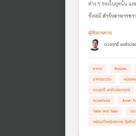
ต่าง ๆ ของในยุคนั้น แ
ซึ่งจะมี
สำรับอาหารชาว
ผู้จัดรายการ
ดวงฤทธิ์ แคล้วปลอ
อาหาร
thaipbs
อาหารชาววัง
หม่อมหลว
ดวงฤทธิ์ แคล้วปลอดทุกข์
AsianFood
Asian F
Taste and Tales
ประ
หม่อมเจ้าหญิงสะบาย นิลรัตน์