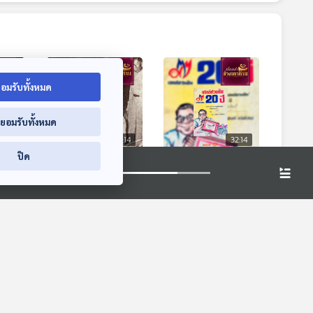
อมรับทั้งหมด
่ยอมรับทั้งหมด
2:14
32:14
32:14
ปิด
ังวล
มื้ออร่อยที่ไกลกังวล
เชลส์ชวนชิม ยิ้มสนุก
ัดดา
กับ“กุ๊ก“ กิตินัดดา
ยุคหม่อมถนัดศรี
ตอนที่ 3
าน
เรื่องเล่าข้างเตาถ่าน
เรื่องเล่าข้างเตาถ่าน