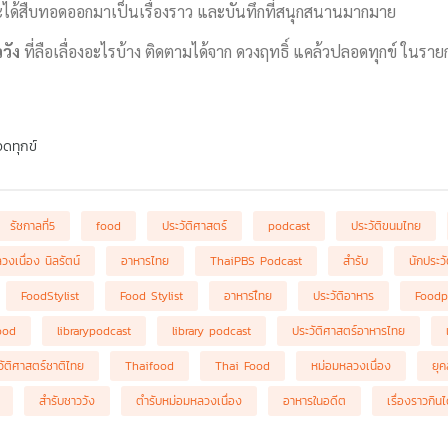
ละได้สืบทอดออกมาเป็นเรื่องราว และบันทึกที่สนุกสนานมากมาย
วัง
ที่ลือเลื่องอะไรบ้าง ติดตามได้จาก ดวงฤทธิ์ แคล้วปลอดทุกข์ ในรา
ดทุกข์
รัชกาลที่5
food
ประวัติศาสตร์
podcast
ประวัติขนมไทย
งเนื่อง นิลรัตน์
อาหารไทย
ThaiPBS Podcast
สำรับ
นักประว
FoodStylist
Food Stylist
อาหารไืทย
ประวัติอาหาร
Foodp
ood
librarypodcast
library podcast
ประวัติศาสตร์อาหารไทย
วัติศาสตร์ชาติไทย
Thaifood
Thai Food
หม่อมหลวงเนื่อง
ยุค
สำรับชาววัง
ตำรับหม่อมหลวงเนื่อง
อาหารในอดีต
เรื่องราวกินไ