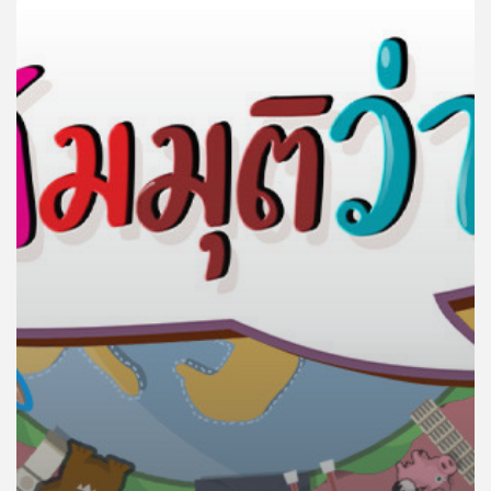
คุณ
เพลง
บทความ
ข่าว
และ
กิจกรรม
เกี่ยว
กับ
เรา