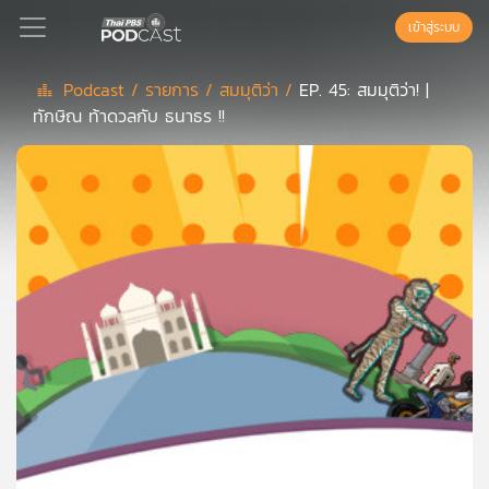
เข้าสู่ระบบ
Podcast /
รายการ /
สมมุติว่า /
EP. 45: สมมุติว่า! |
ทักษิณ ท้าดวลกับ ธนาธร !!
Podcast
เพล
ย์
ลิ
สต์
แนะนำ
เพล
ย์
ลิ
สต์
ของ