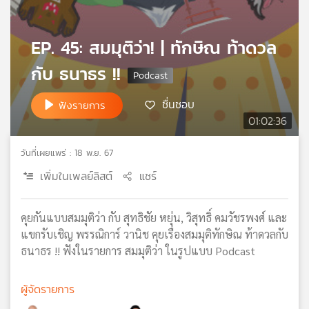
เครือ
ข่าย
EP. 45: สมมุติว่า! | ทักษิณ ท้าดวล
วิทยุ
ไทย
กับ ธนาธร !!
พี
บี
ชื่นชอบ
ฟังรายการ
เอส
01:02:36
วันที่เผยแพร่ : 18 พ.ย. 67
แผนที่
วิทยุ
เพิ่มในเพลย์ลิสต์
แชร์
เครือ
ข่าย
คุยกันแบบสมมุติว่า กับ สุทธิชัย หยุ่น, วิสุทธิ์ คมวัชรพงศ์ และ
แขกรับเชิญ พรรณิการ์ วานิช คุยเรื่องสมมุติทักษิณ ท้าดวลกับ
ธนาธร !! ฟังในรายการ สมมุติว่า ในรูปแบบ Podcast
ผู้จัดรายการ