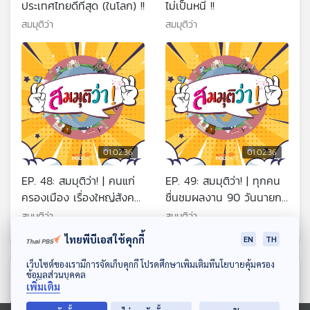
ประเทศไทยดีที่สุด (ในโลก) !!
ไม่เป็นหนี้ !!
สมมุติว่า
สมมุติว่า
01:02:36
01:02:36
EP. 48: สมมุติว่า! | คนแก่
EP. 49: สมมุติว่า! | ทุกคน
ครองเมือง เรื่องใหญ่สังคม
ชื่นชมผลงาน 90 วันนายกฯ
สูงอายุ !!
อุ๊งอิ๊ง !
สมมุติว่า
สมมุติว่า
ไทยพีบีเอสใช้คุกกี้
EN
TH
ดาวน์โหลด Thai PBS Podcast Application
เว็บไซต์ของเรามีการจัดเก็บคุกกี้ โปรดศึกษาเพิ่มเติมที่นโยบายคุ้มครอง
ตอนที่เกี่ยวข้อง
ข้อมูลส่วนบุคคล
เพิ่มเติม