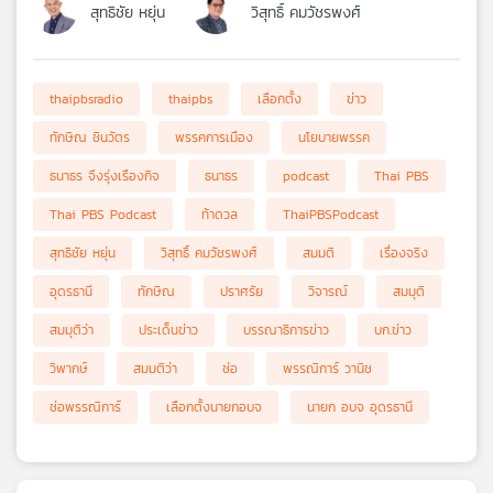
สุทธิชัย หยุ่น
วิสุทธิ์ คมวัชรพงศ์
thaipbsradio
thaipbs
เลือกตั้ง
ข่าว
ทักษิณ ชินวัตร
พรรคการเมือง
นโยบายพรรค
ธนาธร จึงรุ่งเรืองกิจ
ธนาธร
podcast
Thai PBS
Thai PBS Podcast
ท้าดวล
ThaiPBSPodcast
สุทธิชัย หยุ่น
วิสุทธิ์ คมวัชรพงศ์
สมมติ
เรื่องจริง
อุดรธานี
ทักษิณ
ปราศรัย
วิจารณ์
สมมุติ
สมมุติว่า
ประเด็นข่าว
บรรณาธิการข่าว
บก.ข่าว
วิพากษ์
สมมติว่า
ช่อ
พรรณิการ์ วานิช
ช่อพรรณิการ์
เลือกตั้งนายกอบจ
นายก อบจ อุดรธานี