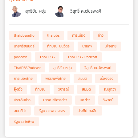
สุทธิชัย หยุ่น
วิสุทธิ์ คมวัชรพงศ์
thaipbsradio
thaipbs
การเมือง
ข่าว
นายกรัฐมนตรี
ทักษิณ ชินวัตร
นายกฯ
เพื่อไทย
podcast
Thai PBS
Thai PBS Podcast
ThaiPBSPodcast
สุทธิชัย หยุ่น
วิสุทธิ์ คมวัชรพงศ์
การเมืองไทย
พรรคเพื่อไทย
สมมติ
เรื่องจริง
อุ๊งอิ๊ง
ทักษิณ
วิจารณ์
สมมุติ
สมมุติว่า
ประเด็นข่าว
บรรณาธิการข่าว
บก.ข่าว
วิพากษ์
สมมติว่า
รัฐบาลแพทองธาร
ประทีป คงสิบ
รัฐบาลทักษิณ