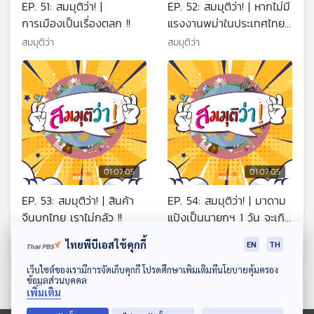
EP. 51: สมมุติว่า! |
EP. 52: สมมุติว่า! | หากไม่มี
การเมืองเป็นเรื่องตลก !!
แรงงานพม่าในประเทศไทย
!!
สมมุติว่า
สมมุติว่า
01:07:05
01:07:05
EP. 53: สมมุติว่า! | สินค้า
EP. 54: สมมุติว่า! | มาดาม
จีนบุกไทย เราไม่กลัว !!
แป้งเป็นนายกฯ 1 วัน จะเกิด
อะไรขึ้น ?
สมมุติว่า
สมมุติว่า
ไทยพีบีเอสใช้คุกกี้
EN
TH
ดาวน์โหลด Thai PBS Podcast Application
เว็บไซต์ของเรามีการจัดเก็บคุกกี้ โปรดศึกษาเพิ่มเติมที่นโยบายคุ้มครอง
ข้อมูลส่วนบุคคล
เพิ่มเติม
ตอนที่เกี่ยวข้อง