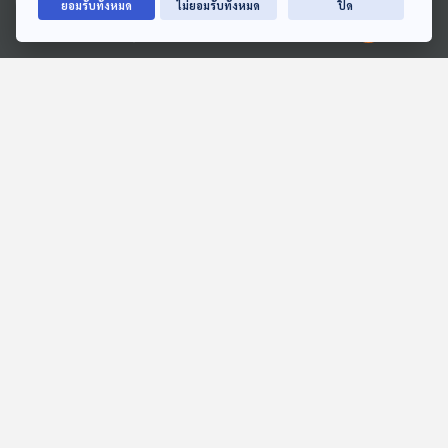
ยอมรับทั้งหมด
ไม่ยอมรับทั้งหมด
ปิด
Ⓒ 2020 องค์การกระจายเสียงและแพร่ภาพสาธารณะแห่งประเทศไทย
01:07:05
01:07:05
EP. 119: ทำไมถึงไม่สามารถ
EP. 9: Kyrgyzstan สุด
ปล่อยผ่านความเดือดร้อน
แร้นแค้นในดินแดนสวยเสียด
ของผู้อื่นได้ ? - โจ ณัฐวุฒิ
ฟ้าที่ปามีร์
Made My Day วันนี้ดีที่สุด
Beyond Chronicles
รำงาม
01:07:05
01:07:05