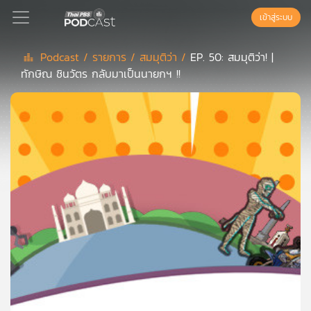
เข้าสู่ระบบ
Podcast /
รายการ /
สมมุติว่า /
EP. 50: สมมุติว่า! |
ทักษิณ ชินวัตร กลับมาเป็นนายกฯ !!
Podcast
เพล
ย์
ลิ
สต์
แนะนำ
เพล
ย์
ลิ
สต์
ของ