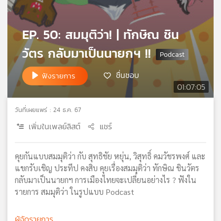
เครือ
ข่าย
EP. 50: สมมุติว่า! | ทักษิณ ชิน
วิทยุ
ไทย
วัตร กลับมาเป็นนายกฯ !!
พี
บี
ชื่นชอบ
ฟังรายการ
เอส
01:07:05
วันที่เผยแพร่ : 24 ธ.ค. 67
แผนที่
วิทยุ
เพิ่มในเพลย์ลิสต์
แชร์
เครือ
ข่าย
คุยกันแบบสมมุติว่า กับ สุทธิชัย หยุ่น, วิสุทธิ์ คมวัชรพงศ์ และ
แขกรับเชิญ ประทีป คงสิบ คุยเรื่องสมมุติว่า ทักษิณ ชินวัตร
กลับมาเป็นนายกฯ การเมืองไทยจะเปลี่ยนอย่างไร ? ฟังใน
รายการ สมมุติว่า ในรูปแบบ Podcast
ผู้จัดรายการ