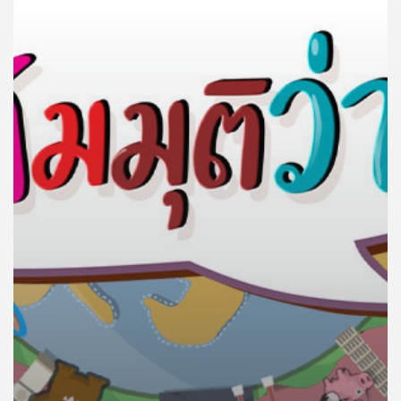
คุณ
เพลง
บทความ
ข่าว
และ
กิจกรรม
เกี่ยว
กับ
เรา