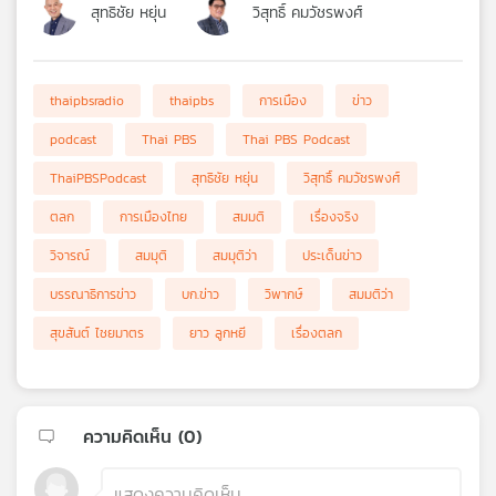
สุทธิชัย หยุ่น
วิสุทธิ์ คมวัชรพงศ์
thaipbsradio
thaipbs
การเมือง
ข่าว
podcast
Thai PBS
Thai PBS Podcast
ThaiPBSPodcast
สุทธิชัย หยุ่น
วิสุทธิ์ คมวัชรพงศ์
ตลก
การเมืองไทย
สมมติ
เรื่องจริง
วิจารณ์
สมมุติ
สมมุติว่า
ประเด็นข่าว
บรรณาธิการข่าว
บก.ข่าว
วิพากษ์
สมมติว่า
สุขสันต์ ไชยมาตร
ยาว ลูกหยี
เรื่องตลก
ความคิดเห็น (
0
)