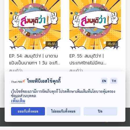
49:56
49:56
EP. 54: สมมุติว่า! | มาดาม
EP. 55: สมมุติว่า! |
แป้งเป็นนายกฯ 1 วัน จะเกิด
ประเทศไทยไม่มีคน
อะไรขึ้น ?
"เฮงซวย" !!
สมมุติว่า
สมมุติว่า
ไทยพีบีเอสใช้คุกกี้
EN
TH
ดาวน์โหลด Thai PBS Podcast Application
เว็บไซต์ของเรามีการจัดเก็บคุกกี้ โปรดศึกษาเพิ่มเติมที่นโยบายคุ้มครอง
ตอนที่เกี่ยวข้อง
ข้อมูลส่วนบุคคล
เพิ่มเติม
ยอมรับทั้งหมด
ไม่ยอมรับทั้งหมด
ปิด
Ⓒ 2020 องค์การกระจายเสียงและแพร่ภาพสาธารณะแห่งประเทศไทย