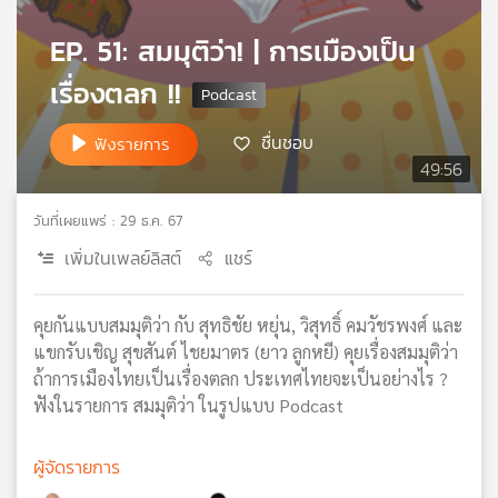
เครือ
EP. 51: สมมุติว่า! | การเมืองเป็น
ข่าย
วิทยุ
เรื่องตลก !!
ไทย
พี
ชื่นชอบ
ฟังรายการ
บี
49:56
เอส
วันที่เผยแพร่ : 29 ธ.ค. 67
แผนที่
เพิ่มในเพลย์ลิสต์
แชร์
วิทยุ
เครือ
คุยกันแบบสมมุติว่า กับ สุทธิชัย หยุ่น, วิสุทธิ์ คมวัชรพงศ์ และ
ข่าย
แขกรับเชิญ สุขสันต์ ไชยมาตร (ยาว ลูกหยี) คุยเรื่องสมมุติว่า
ถ้าการเมืองไทยเป็นเรื่องตลก ประเทศไทยจะเป็นอย่างไร ?
ฟังในรายการ สมมุติว่า ในรูปแบบ Podcast
ผู้จัดรายการ