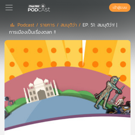
เข้าสู่ระบบ
Podcast /
รายการ /
สมมุติว่า /
EP. 51: สมมุติว่า! |
การเมืองเป็นเรื่องตลก !!
Podcast
เพล
ย์
ลิ
สต์
แนะนำ
เพล
ย์
ลิ
สต์
ของ