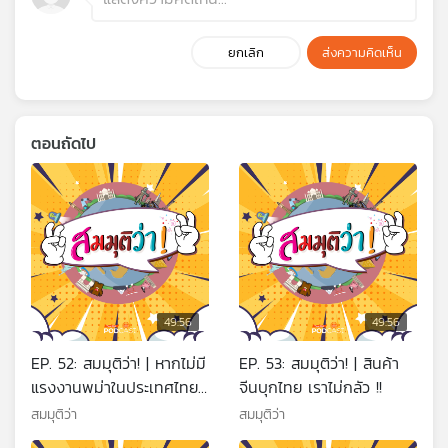
ยกเลิก
ส่งความคิดเห็น
ตอนถัดไป
49:56
49:56
EP. 52: สมมุติว่า! | หากไม่มี
EP. 53: สมมุติว่า! | สินค้า
แรงงานพม่าในประเทศไทย
จีนบุกไทย เราไม่กลัว !!
!!
สมมุติว่า
สมมุติว่า