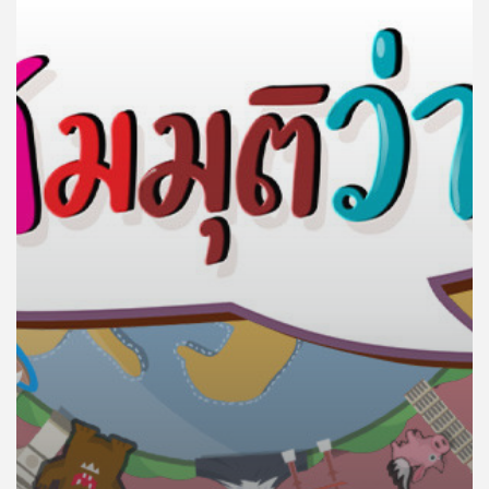
คุณ
เพลง
บทความ
ข่าว
และ
กิจกรรม
เกี่ยว
กับ
เรา