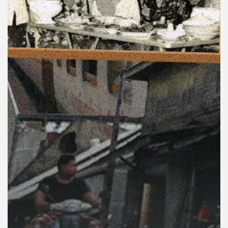
คุณ
เพลง
บทความ
ข่าว
และ
กิจกรรม
เกี่ยว
กับ
เรา