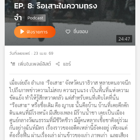
EP. 8: รือเสาะในความทรง
เครือ
ข่าย
จำ
วิทยุ
ไทย
ชื่นชอบ
ฟังรายการ
พี
24:47
บี
เอส
วันที่เผยแพร่ : 23 เม.ย. 69
เพิ่มในเพลย์ลิสต์
แชร์
แผนที่
วิทยุ
เมื่อเอ่ยถึง อำเภอ ‘รือเสาะ’ จังหวัดนราธิวาส หลายคนอาจนึก
เครือ
ไปถึงภาพข่าวความไม่สงบ ความรุนแรง เป็นพื้นที่แห่งความ
ข่าย
ขัดแย้ง ทำให้รู้สึกหวาดกลัว แต่สำหรับคนที่เติบโตที่นั่น
“รือเสาะ” หรือชื่อเดิม คือ ญาบะ นั้นคือบ้าน บ้านที่เคยคึกคัก
ดินแดนที่มีโรงหนัง มีเสียงเพลง มีร้านน้ำชา เคยเป็นเมือง
ศูนย์กลางวัฒนธรรมที่มีชีวิตชีวา มีผู้คนหลากเชื้อชาติอยู่ร่วม
กันอย่างฉันท์มิตร เรื่องราวของอดีตเหล่านี้ยังคงอยู่ เพียงแต่
ต้องรื้อฟื้น ผ่านเรื่องเล่า ผ่านข้าวของเก่า ภาพเก่า และเสียง