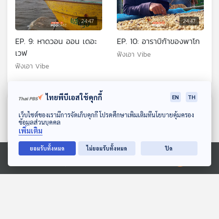
24:47
24:47
EP. 9: หาดวอน ออน เดอะ
EP. 10: อาราบิก้าของพาโก
เวฟ
ฟังเอา Vibe
ฟังเอา Vibe
ไทยพีบีเอสใช้คุกกี้
EN
TH
ตอนที่เกี่ยวข้อง
ดาวน์โหลด Thai PBS Podcast Application
เว็บไซต์ของเรามีการจัดเก็บคุกกี้ โปรดศึกษาเพิ่มเติมที่นโยบายคุ้มครอง
ข้อมูลส่วนบุคคล
เพิ่มเติม
ยอมรับทั้งหมด
ไม่ยอมรับทั้งหมด
ปิด
Ⓒ 2020 องค์การกระจายเสียงและแพร่ภาพสาธารณะแห่งประเทศไทย
24:47
24:47
EP. 263: เที่ยววัดทั่วไทยวิถี
EP. 107: เช็กอำนาจ ผู้ว่าฯ