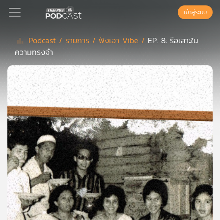
เข้าสู่ระบบ
Podcast /
รายการ /
ฟังเอา Vibe /
EP. 8: รือเสาะใน
ความทรงจำ
Podcast
เพล
ย์
ลิ
สต์
แนะนำ
เพล
ย์
ลิ
สต์
ของ