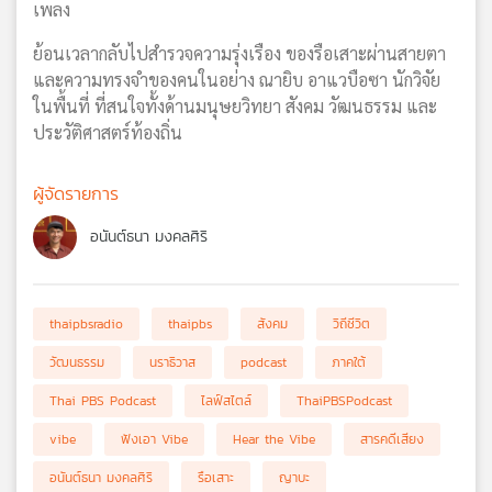
เพลง
ย้อนเวลากลับไปสำรวจความรุ่งเรือง ของรือเสาะผ่านสายตา
และความทรงจำของคนในอย่าง ณายิบ อาแวบือซา นักวิจัย
ในพื้นที่ ที่สนใจทั้งด้านมนุษยวิทยา สังคม วัฒนธรรม และ
ประวัติศาสตร์ท้องถิ่น
ผู้จัดรายการ
อนันต์ธนา มงคลศิริ
thaipbsradio
thaipbs
สังคม
วิถีชีวิต
วัฒนธรรม
นราธิวาส
podcast
ภาคใต้
Thai PBS Podcast
ไลฟ์สไตล์
ThaiPBSPodcast
vibe
ฟังเอา Vibe
Hear the Vibe
สารคดีเสียง
อนันต์ธนา มงคลศิริ
รือเสาะ
ญาบะ