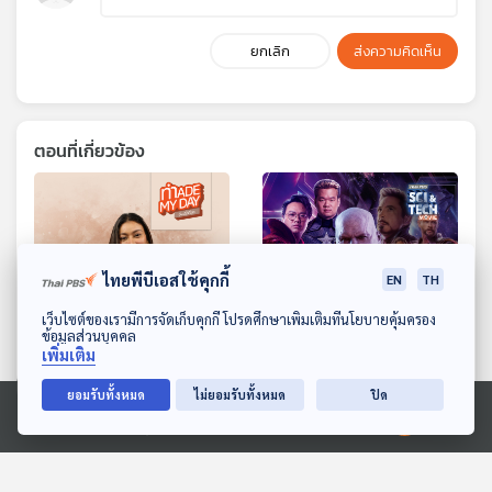
ยกเลิก
ส่งความคิดเห็น
ตอนที่เกี่ยวข้อง
ไทยพีบีเอสใช้คุกกี้
EN
TH
ดาวน์โหลด Thai PBS Podcast Application
เว็บไซต์ของเรามีการจัดเก็บคุกกี้ โปรดศึกษาเพิ่มเติมที่นโยบายคุ้มครอง
ข้อมูลส่วนบุคคล
25:08
25:08
เพิ่มเติม
EP. 115: "บ้านรกรุงรัง"
Sci & Tech Movie | ถอด
ยอมรับทั้งหมด
ไม่ยอมรับทั้งหมด
ปิด
กำลังบอกอะไรกับใจเรา? -
สมการฟิสิกส์ MCU ผ่าน
Ⓒ 2020 องค์การกระจายเสียงและแพร่ภาพสาธารณะแห่งประเทศไทย
แมวบิน นักจัดระเบียบบ้าน
Avengers และ Infinity
Made My Day วันนี้ดีที่สุด
Sci & Tech Movie
Stones