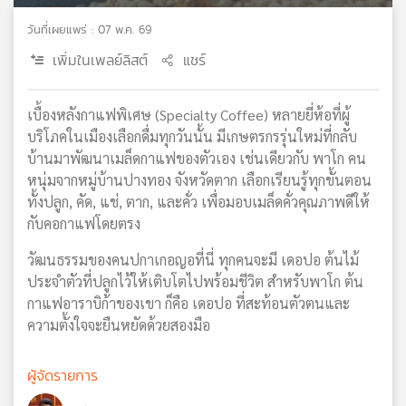
เครือ
วันที่เผยแพร่ : 07 พ.ค. 69
ข่าย
เพิ่มในเพลย์ลิสต์
แชร์
วิทยุ
ไทย
พี
เบื้องหลังกาแฟพิเศษ (Specialty Coffee) หลายยี่ห้อที่ผู้
บี
บริโภคในเมืองเลือกดื่มทุกวันนั้น มีเกษตรกรรุ่นใหม่ที่กลับ
เอส
บ้านมาพัฒนาเมล็ดกาแฟของตัวเอง เช่นเดียวกับ พาโก คน
หนุ่มจากหมู่บ้านปางทอง จังหวัดตาก เลือกเรียนรู้ทุกขั้นตอน
ทั้งปลูก, คัด, แช่, ตาก, และคั่ว เพื่อมอบเมล็ดคั่วคุณภาพดีให้
แผนที่
กับคอกาแฟโดยตรง
วิทยุ
เครือ
วัฒนธรรมของคนปกาเกอญอที่นี่ ทุกคนจะมี เดอปอ ต้นไม้
ข่าย
ประจำตัวที่ปลูกไว้ให้เติบโตไปพร้อมชีวิต สำหรับพาโก ต้น
กาแฟอาราบิก้าของเขา ก็คือ เดอปอ ที่สะท้อนตัวตนและ
ความตั้งใจจะยืนหยัดด้วยสองมือ
ผู้จัดรายการ