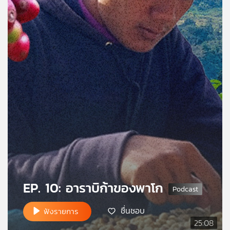
คุณ
เพลง
บทความ
ข่าว
และ
กิจกรรม
เกี่ยว
EP. 10: อาราบิก้าของพาโก
กับ
เรา
ชื่นชอบ
ฟังรายการ
25:08