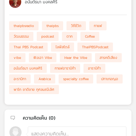
อนันต์ธนา มงคลศิริ
thaipbsradio
thaipbs
วิถีชีวิต
กาแฟ
วัฒนธรรม
podcast
ตาก
Coffee
Thai PBS Podcast
ไลฟ์สไตล์
ThaiPBSPodcast
vibe
ฟังเอา Vibe
Hear the Vibe
สารคดีเสียง
อนันต์ธนา มงคลศิริ
กาแฟอาราบิก้า
อาราบิก้า
อะราบิกา
Arabica
specialty coffee
ปกาเกอญอ
พาโก ชาติชาย กุศลมณีเลิศ
ความคิดเห็น (
0
)