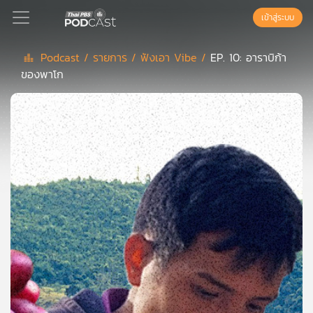
เข้าสู่ระบบ
Podcast /
รายการ /
ฟังเอา Vibe /
EP. 10: อาราบิก้า
ของพาโก
Podcast
เพล
ย์
ลิ
สต์
แนะนำ
เพล
ย์
ลิ
สต์
ของ