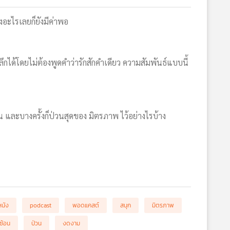
ดงอะไรเลยก็ยังมีค่าพอ
ได้โดยไม่ต้องพูดคำว่ารักสักคำเดียว ความสัมพันธ์แบบนี้
และบางครั้งก็ป่วนสุดของ มิตรภาพ ไว้อย่างไรบ้าง
หนัง
podcast
พอดแคสต์
สนุก
มิตรภาพ
ซ้อน
ป่วน
งดงาม