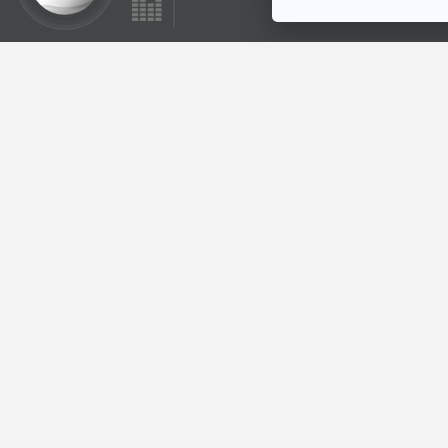
30:08
EP. 14: การถ่ายภาพ
ที่ถูกเล่าในภาพยนตร์
Cine Thought ถอด
ความคิดหนัง
ตอนที่เกี่ยวข้อง
30:08
EP. 1151: เสพข่าวมาก