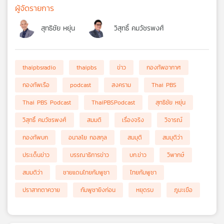
ผู้จัดรายการ
สุทธิชัย หยุ่น
วิสุทธิ์ คมวัชรพงศ์
thaipbsradio
thaipbs
ข่าว
กองทัพอากาศ
กองทัพเรือ
podcast
สงคราม
Thai PBS
Thai PBS Podcast
ThaiPBSPodcast
สุทธิชัย หยุ่น
วิสุทธิ์ คมวัชรพงศ์
สมมติ
เรื่องจริง
วิจารณ์
กองทัพบก
อนาลโย กอสกุล
สมมุติ
สมมุติว่า
ประเด็นข่าว
บรรณาธิการข่าว
บก.ข่าว
วิพากษ์
สมมติว่า
ชายแดนไทยกัมพูชา
ไทยกัมพูชา
ปราสาทตาควาย
กัมพูชายิงก่อน
หยุดรบ
ภูมะเขือ