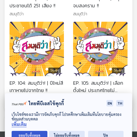
ประชาชนได้ 251 เสียง !!
จบสงคราม !!
สมมุติว่า
สมมุติว่า
56:44
56:44
EP. 104: สมมุติว่า! | ปีใหม่สี
EP. 105: สมมุติว่า! | เลือก
เทาหายไปจากไทย !!
ตั้งใหม่ ประเทศไทยไม่
เหมือนเดิม !!
สมมุติว่า
สมมุติว่า
ไทยพีบีเอสใช้คุกกี้
EN
TH
ดาวน์โหลด Thai PBS Podcast Application
เว็บไซต์ของเรามีการจัดเก็บคุกกี้ โปรดศึกษาเพิ่มเติมที่นโยบายคุ้มครอง
ข้อมูลส่วนบุคคล
ตอนที่เกี่ยวข้อง
เพิ่มเติม
ยอมรับทั้งหมด
ไม่ยอมรับทั้งหมด
ปิด