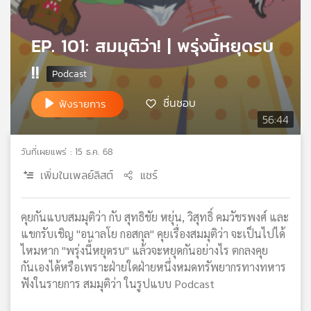
เครือ
ข่าย
EP. 101: สมมุติว่า! | พรุ่งนี้หยุดรบ
วิทยุ
ไทย
!!
พี
บี
ชื่นชอบ
ฟังรายการ
เอส
56:44
วันที่เผยแพร่ : 15 ธ.ค. 68
แผนที่
วิทยุ
เพิ่มในเพลย์ลิสต์
แชร์
เครือ
ข่าย
คุยกันแบบสมมุติว่า กับ สุทธิชัย หยุ่น, วิสุทธิ์ คมวัชรพงศ์ และ
แขกรับเชิญ "อนาลโย กอสกุล" คุยเรื่องสมมุติว่า จะเป็นไปได้
ไหมหาก "พรุ่งนี้หยุดรบ" แล้วจะหยุดกันอย่างไร ตกลงคุย
กันเองได้หรือเพราะฝ่ายใดฝ่ายหนึ่งหมดทรัพยากรทางทหาร
ฟังในรายการ สมมุติว่า ในรูปแบบ Podcast