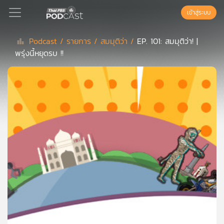
เข้าสู่ระบบ
Podcast /
รายการ /
สมมุติว่า /
EP. 101: สมมุติว่า! |
พรุ่งนี้หยุดรบ !!
Podcast
เพล
ย์
ลิ
สต์
แนะนำ
เพล
ย์
ลิ
สต์
ของ