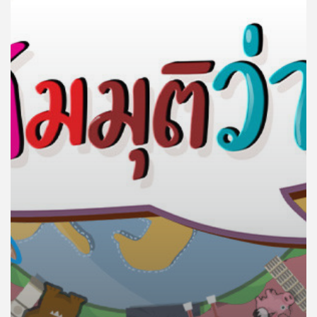
คุณ
เพลง
บทความ
ข่าว
และ
กิจกรรม
เกี่ยว
กับ
เรา