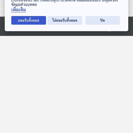
ข้อมูลส่วนบุคคล
เพิ่มเติม
ตอนที่เกี่ยวข้อง
ยอมรับทั้งหมด
ไม่ยอมรับทั้งหมด
ปิด
Ⓒ 2020 องค์การกระจายเสียงและแพร่ภาพสาธารณะแห่งประเทศไทย
26:45
26:45
EP. 156: บทเรียนชีวิต "ฮลุน
EP. 136: แกะรอย "คดีแอร์
โซโล่" การศึกษา "ต้นทุน"
โฮสเตส" ขนเฮโรอีน ไทย
คนยากไร้
"ทางผ่านหลัก" ยาเสพติด ?
ตอบโจทย์
ตอบโจทย์