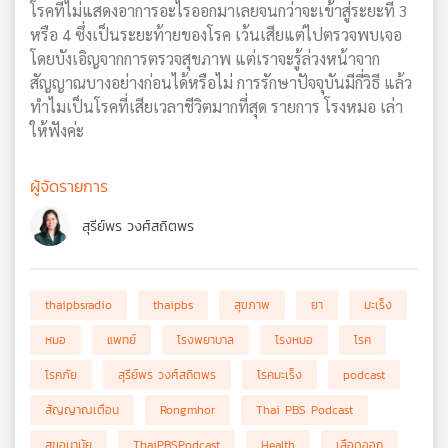
โรคที่ไม่แสดงอาการอะไรออกมาเลยจนกว่าจะเข้าสู่ระยะที่ 3
หรือ 4 ซึ่งเป็นระยะท้ายของโรค เว้นเสียแต่ไปตรวจพบเจอ
โดยบังเอิญจากการตรวจสุขภาพ แต่เราจะรู้ล่วงหน้าจาก
สัญญาณบางอย่างก่อนได้หรือไม่ การรักษาปัจจุบันมีกี่วิธี แล้ว
ทำไมเป็นโรคที่เสียเวลาชีวิตมากที่สุด รายการ โรงหมอ เล่า
ให้ฟังค่ะ
ผู้จัดรายการ
สุรีย์พร วงศ์สถิตพร
thaipbsradio
thaipbs
สุขภาพ
ยา
มะเร็ง
หมอ
แพทย์
โรงพยาบาล
โรงหมอ
โรค
โรคภัย
สุรีย์พร วงศ์สถิตพร
โรคมะเร็ง
podcast
สัญญาณเตือน
Rongmhor
Thai PBS Podcast
สุขอนามัย
ThaiPBSPodcast
Health
เลือดออก