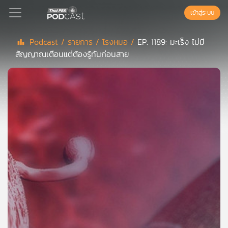
เข้าสู่ระบบ
Podcast /
รายการ /
โรงหมอ /
EP. 1189: มะเร็ง ไม่มี
สัญญาณเตือนแต่ต้องรู้ทันก่อนสาย
Podcast
เพล
ย์
ลิ
สต์
แนะนำ
เพล
ย์
ลิ
สต์
ของ