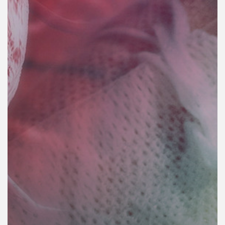
คุณ
เพลง
บทความ
ข่าว
และ
กิจกรรม
เกี่ยว
กับ
เรา