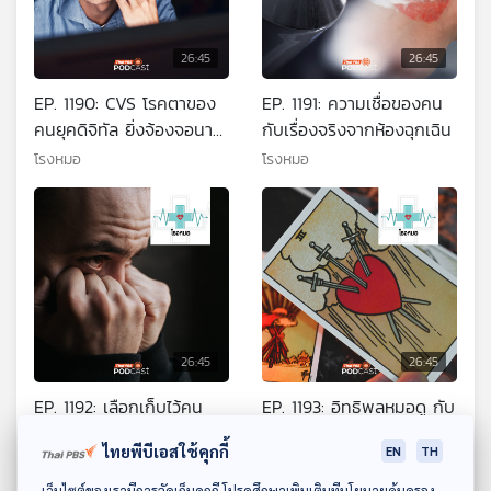
26:45
26:45
EP. 1190: CVS โรคตาของ
EP. 1191: ความเชื่อของคน
คนยุคดิจิทัล ยิ่งจ้องจอนาน
กับเรื่องจริงจากห้องฉุกเฉิน
ยิ่งเสี่ยงเป็นเยอะ
โรงหมอ
โรงหมอ
26:45
26:45
EP. 1192: เลือกเก็บไว้คน
EP. 1193: อิทธิพลหมอดู กับ
เดียว เพราะคนรอบข้างไม่
เนื้อคู่ ความรัก และความ
ไทยพีบีเอสใช้คุกกี้
EN
TH
น่าไว้ใจ ทั้งที่อยากขอความ
สัมพันธ์
โรงหมอ
โรงหมอ
ช่วยเหลือ
ดาวน์โหลด Thai PBS Podcast Application
เว็บไซต์ของเรามีการจัดเก็บคุกกี้ โปรดศึกษาเพิ่มเติมที่นโยบายคุ้มครอง