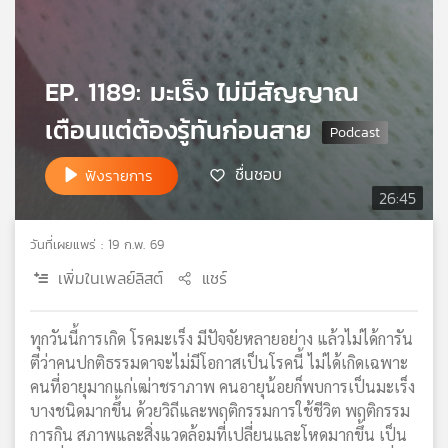
เครือ
ข่าย
วิทยุ
EP. 1189: มะเร็ง ไม่มีสัญญาณ
ไทย
พี
เตือนแต่ต้องรู้ทันก่อนสาย
บี
เอส
ชื่นชอบ
ฟังรายการ
26:45
แผนที่
วันที่เผยแพร่ : 19 ก.พ. 69
วิทยุ
เครือ
เพิ่มในเพลย์ลิสต์
แชร์
ข่าย
ทุกวันนี้การเกิด โรคมะเร็ง มีปัจจัยหลายอย่าง แล้วไม่ได้การัน
ตีว่าคนปกติธรรมดาจะไม่มีโอกาสเป็นโรคนี้ ไม่ได้เกิดเฉพาะ
คนที่อายุมากแก่เฒ่าชราภาพ คนอายุน้อยก็พบการเป็นมะเร็ง
บางชนิดมากขึ้น ด้วยวิถีและพฤติกรรมการใช้ชีวิต พฤติกรรม
การกิน สภาพและสิ่งแวดล้อมที่เปลี่ยนและโหดมากขึ้น เป็น