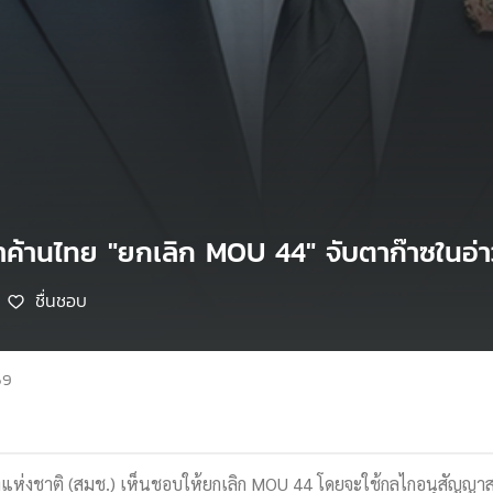
ชาค้านไทย "ยกเลิก MOU 44" จับตาก๊าซในอ่
ชื่นชอบ
69
คงแห่งชาติ (สมช.) เห็นชอบให้ยกเลิก MOU 44 โดยจะใช้กลไกอนุสั