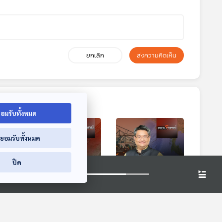
ยกเลิก
ส่งความคิดเห็น
อมรับทั้งหมด
่ยอมรับทั้งหมด
ปิด
9:04
29:04
29:04
EP. 93: ปฏิบัติการ
EP. 94: เมกะโปรเจ
คาะ
Project Freedom
กต์ "แลนด์บริดจ์" กับ
ฝ่า
"ทรัมป์" พาเรือสินค้า
เกมมหาอำนาจโลก