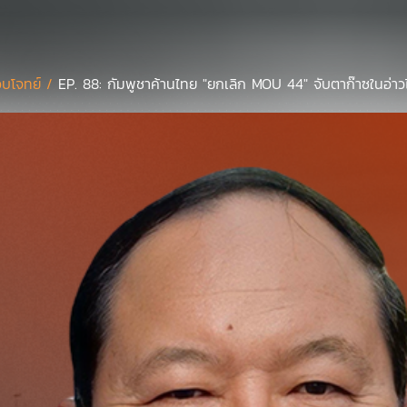
บโจทย์ /
EP. 88: กัมพูชาค้านไทย "ยกเลิก MOU 44" จับตาก๊าซในอ่า