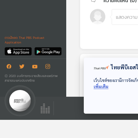
ความคิดเห็น (
0
)
ดาวน์โหลด Thai PBS Podcast
Application
ตอนถัดไป
ไทยพีบีเอสใช
Ⓒ 2020 องค์การกระจายเสียงและแพร่ภาพ
เว็บไซต์ของเรามีการจัดเก็
สาธารณะแห่งประเทศไทย
เพิ่มเติม
29:04
EP. 89: สูตรใหม่ "ค่า
ไฟแบบขั้นบันได" ใคร
ได้ ใครเสีย ?