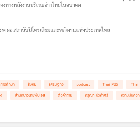
นคงทางพลังงานบริเวณอ่าวไทยในอนาคต
ทรรพ ผอ.สถาบันปิโตรเลียมและพลังงานแห่งประเทศไทย
การศึกษา
สังคม
เศรษฐกิจ
podcast
Thai PBS
Thai
อง
สำนักข่าวไทยพีบีเอส
ตั้งคำถาม
กรุณา บัวคำศรี
ความมั่นคง