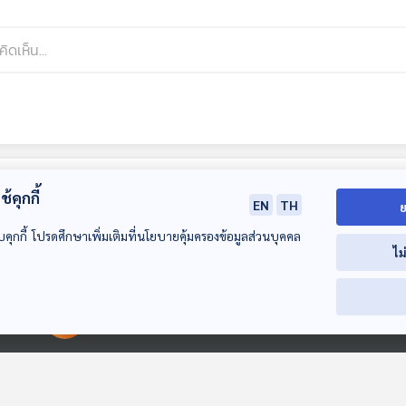
้คุกกี้
EN
TH
ย
บคุกกี้ โปรดศึกษาเพิ่มเติมที่นโยบายคุ้มครองข้อมูลส่วนบุคคล
ไม
00:00:00
00:00:00
29:04
29:04
2
EP. 90: โลกพลังงาน
EP. 91: ปมร้อน "ปลด
EP. 92: คิกออฟ
"สะเทือนครั้งใหญ่" ยู
ฟ้าผ่า" อธิบดีฝน
"ไทยช่วยไทย" เ
เออี "ถอนตัว" กลุ่ม
หลวง "เขย่า" เก้าอี้
"กู้ 4 แสนล้าน" 