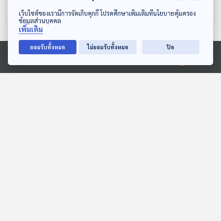
เงินจริงหรือ ?
ญี่ปุ่นแล้วจริงหรือ ?
เศรษฐกิจติดบ้าน
เศรษฐกิจติดบ้าน
ดาวน์โหลด Thai PBS Podcast Application
เว็บไซต์ของเรามีการจัดเก็บคุกกี้ โปรดศึกษาเพิ่มเติมที่นโยบายคุ้มครอง
ข้อมูลส่วนบุคคล
เพิ่มเติม
ตอนที่เกี่ยวข้อง
ยอมรับทั้งหมด
ไม่ยอมรับทั้งหมด
ปิด
Ⓒ 2020 องค์การกระจายเสียงและแพร่ภาพสาธารณะแห่งประเทศไทย
53:34
53:34
EP. 120: โปรเจกต์ "TH-AI
EP. 84: "สหรัฐฯ" ยึด "เรือ
Passport" 1.6 พันล้าน "ไป
อิหร่าน" เจรจาล่ม สงคราม
ต่อหรือพอแค่นี้" ?
ปะทุรอบใหม่ ?
ตอบโจทย์
ตอบโจทย์