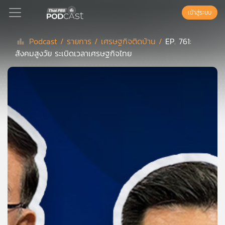
เข้าสู่ระบบ
Podcast /
รายการ /
เศรษฐกิจติดบ้าน /
EP. 761:
สังคมสูงวัย ระเบิดเวลาเศรษฐกิจไทย
Podcast
เพล
ย์
ลิ
สต์
แนะนำ
เพล
ย์
ลิ
สต์
ของ