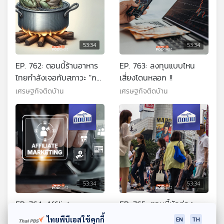
53:34
53:34
EP. 762: ตอนนี้ร้านอาหาร
EP. 763: ลงทุนแบบไหน
ไทยกำลังเจอกับสภาวะ "กบ
เสี่ยงโดนหลอก !!
ต้ม" จริงหรือ ?
เศรษฐกิจติดบ้าน
เศรษฐกิจติดบ้าน
53:34
53:34
EP. 764: Affiliate
EP. 765: ตอนนี้นักท่อง
Marketing แค่แปะลิงก์ก็ได้
เที่ยวต่างชาติ ล้นประเทศ
ไทยพีบีเอสใช้คุกกี้
EN
TH