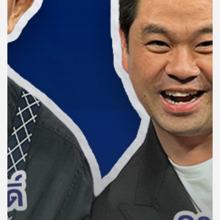
คุณ
เพลง
บทความ
ข่าว
และ
กิจกรรม
เกี่ยว
กับ
เรา