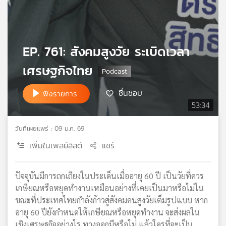
เครือ
ข่าย
วิทยุ
ไทย
EP. 761: สังคมสูงวัย ระเบิดเวลา
พี
เศรษฐกิจไทย
บี
เอส
ชื่นชอบ
ฟังรายการ
53:34
แผนที่
วิทยุ
วันที่เผยแพร่ : 09 ม.ค. 69
เครือ
เพิ่มในเพลย์ลิสต์
แชร์
ข่าย
ปัจจุบันมีการถกเถียงในประเด็นเมื่ออายุ 60 ปี เป็นวัยที่ควร
เกษียณหรือหยุดทำงานเหมือนอย่างที่เคยเป็นมาหรือไม่ใน
ขณะที่ประเทศไทยกำลังก้าวสู่สังคมคนสูงวัยเต็มรูปแบบ หาก
อายุ 60 ปียังกำหนดให้เกษียณหรือหยุดทำงาน จะส่งผลใน
เชิงเศรษฐกิจอย่างไร ทางออกมีหรือไม่ แล้วใครที่จะเป็น