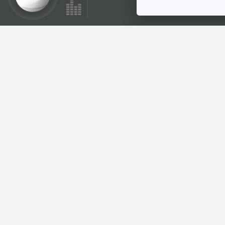
29:37
EP. 1186: เหนื่อยล้า
อ่อนแรง หายใจไม่ทั่ว
ท้อง อาการของคน
โรงหมอ
ยุคนี้
ตอนที่เกี่ยวข้อง
29:37
EP. 1161: โรค ภาวะ
หรืออาการ ที่อาจถูก