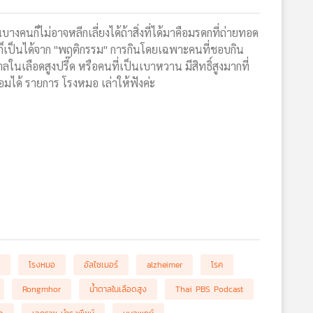
งคนก็ไม่อาจหลีกเลี่ยงได้ถ้าสิ่งที่ได้มาคือมรดกที่ถ่ายทอด
นี้ก็เป็นได้จาก "พฤติกรรม" การกินโดยเฉพาะคนที่ชอบกิน
เลือดสูงปรี๊ด หรือคนที่เป็นเบาหวาน มีสิทธิ์สูงมากที่
มได้ รายการ โรงหมอ เล่าให้ฟังค่ะ
โรงหมอ
อัลไซเมอร์
alzheimer
โรค
Rongmhor
น้ำตาลในเลือดสูง
Thai PBS Podcast