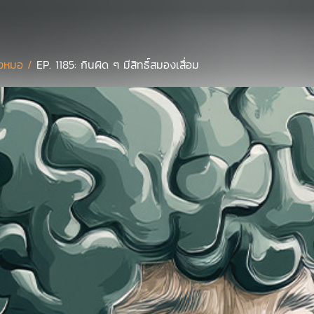
งหมอ /
EP. 1185: กินผิด ๆ มีสิทธิ์สมองเสื่อม