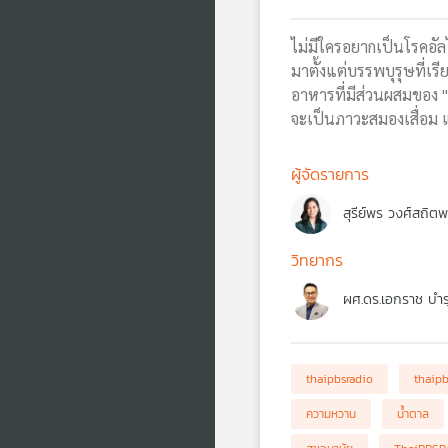
ไม่มีใครอยากเป็นโรคอัลไ
มาตั้งแต่บรรพบุรุษที่เร
อาหารที่มีส่วนผสมของ "
จะเป็นภาวะสมองเสื่อม แ
ผู้จัดรายการ
สุรีย์พร วงศ์สถิต
วิทยากร
ผศ.ดร.เอกราช บำรุ
thaipbsradio
thaip
ความหวาน
น้ำตาล