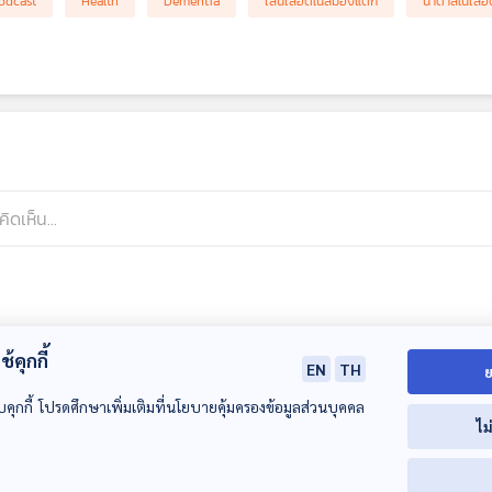
odcast
Health
Dementia
เส้นเลือดในสมองแตก
น้ำตาลในเลือ
้คุกกี้
EN
TH
ย
บคุกกี้ โปรดศึกษาเพิ่มเติมที่นโยบายคุ้มครองข้อมูลส่วนบุคคล
ไม