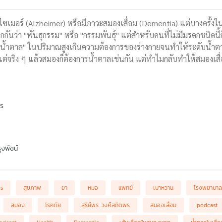
ซเมอร์ (Alzheimer) หรือมีภาวะสมองเสื่อม (Dementia) แต่บางครั้งในบา
ียกกันว่า "พันธุกรรม" หรือ "กรรมพันธุ์" แต่สำหรับคนที่ไม่มีมรดกชนิด
น้ำตาล" ในปริมาณสูงเกินความต้องการของร่างกายจนทำให้ระดับน้ำตาลใน
ต่จริง ๆ แล้วสมองก็ต้องการน้ำตาลเช่นกัน แต่ทำไมกลับทำให้สมองเสื่อ
พร
งพืชน์
bs
สุขภาพ
ยา
หมอ
แพทย์
เบาหวาน
โรงพยาบาล
สมอง
โรคภัย
สุรีย์พร วงศ์สถิตพร
สมองเสื่อม
podcast