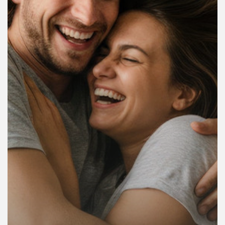
คุณ
เพลง
บทความ
ข่าว
และ
กิจกรรม
เกี่ยว
กับ
เรา