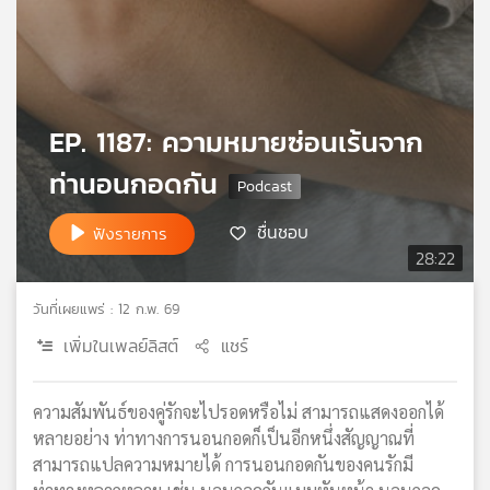
เครือ
ข่าย
วิทยุ
ไทย
พี
EP. 1187: ความหมายซ่อนเร้นจาก
บี
เอส
ท่านอนกอดกัน
ชื่นชอบ
ฟังรายการ
แผนที่
28:22
วิทยุ
เครือ
วันที่เผยแพร่ : 12 ก.พ. 69
ข่าย
เพิ่มในเพลย์ลิสต์
แชร์
ความสัมพันธ์ของคู่รักจะไปรอดหรือไม่ สามารถแสดงออกได้
หลายอย่าง ท่าทางการนอนกอดก็เป็นอีกหนึ่งสัญญาณที่
สามารถแปลความหมายได้ การนอนกอดกันของคนรักมี