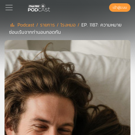
เข้าสู่ระบบ
Podcast /
รายการ /
โรงหมอ /
EP. 1187: ความหมาย
ซ่อนเร้นจากท่านอนกอดกัน
Podcast
เพล
ย์
ลิ
สต์
แนะนำ
เพล
ย์
ลิ
สต์
ของ