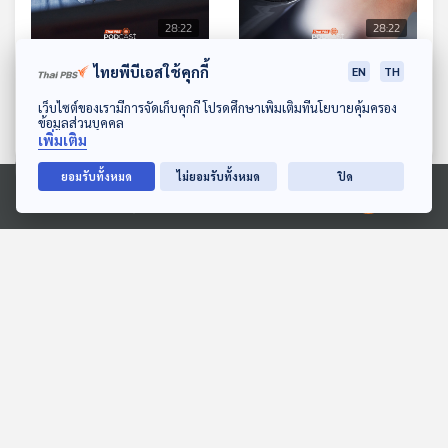
28:22
28:22
EP. 1190: CVS โรคตาของ
EP. 1191: ความเชื่อของคน
ไทยพีบีเอสใช้คุกกี้
EN
TH
คนยุคดิจิทัล ยิ่งจ้องจอนาน
กับเรื่องจริงจากห้องฉุกเฉิน
ดาวน์โหลด Thai PBS Podcast Application
เว็บไซต์ของเรามีการจัดเก็บคุกกี้ โปรดศึกษาเพิ่มเติมที่นโยบายคุ้มครอง
ยิ่งเสี่ยงเป็นเยอะ
โรงหมอ
โรงหมอ
ข้อมูลส่วนบุคคล
เพิ่มเติม
ยอมรับทั้งหมด
ไม่ยอมรับทั้งหมด
ปิด
ตอนที่เกี่ยวข้อง
Ⓒ 2020 องค์การกระจายเสียงและแพร่ภาพสาธารณะแห่งประเทศไทย
28:22
28:22
EP. 127: สมมุติว่า! | ไทยจะ
EP. 1150: 5 เรื่องต้องรู้ เซ็ก
รวยด้วย AI
ส์ที่ดีและปลอดภัย