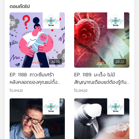
ตอนถัดไป
28:22
28:22
EP. 1188: ภาวะซึมเศร้า
EP. 1189: มะเร็ง ไม่มี
หลังคลอดของคุณแม่ตั้ง
สัญญาณเตือนแต่ต้องรู้ทัน
ครรภ์
ก่อนสาย
โรงหมอ
โรงหมอ