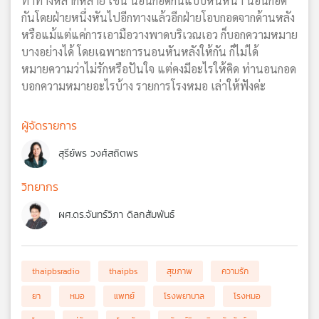
ท่าทางหลากหลาย เช่น นอนกอดกันแบบหันหน้า นอนกอด
กันโดยฝ่ายหนึ่งหันไปอีกทางแล้วอีกฝ่ายโอบกอดจากด้านหลัง
หรือแม้แต่แค่การเอามือวางพาดบริเวณเอว ก็บอกความหมาย
บางอย่างได้ โดยเฉพาะการนอนหันหลังให้กัน ก็ไม่ได้
หมายความว่าไม่รักหรือปันใจ แต่คงมีอะไรให้คิด ท่านอนกอด
บอกความหมายอะไรบ้าง รายการโรงหมอ เล่าให้ฟังค่ะ
ผู้จัดรายการ
สุรีย์พร วงศ์สถิตพร
วิทยากร
ผศ.ดร.จันทร์วิภา ดิลกสัมพันธ์
thaipbsradio
thaipbs
สุขภาพ
ความรัก
ยา
หมอ
แพทย์
โรงพยาบาล
โรงหมอ