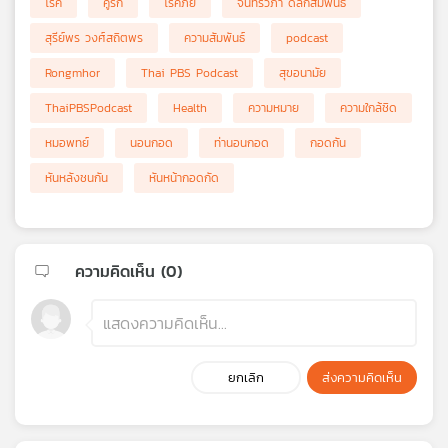
โรค
คู่รัก
โรคภัย
จันทร์วิภา ดิลกสัมพันธ์
สุรีย์พร วงศ์สถิตพร
ความสัมพันธ์
podcast
Rongmhor
Thai PBS Podcast
สุขอนามัย
ThaiPBSPodcast
Health
ความหมาย
ความใกล้ชิด
หมอพทย์
นอนกอด
ท่านอนกอด
กอดกัน
หันหลังชนกัน
หันหน้ากอดกัด
ความคิดเห็น (
0
)
ยกเลิก
ส่งความคิดเห็น