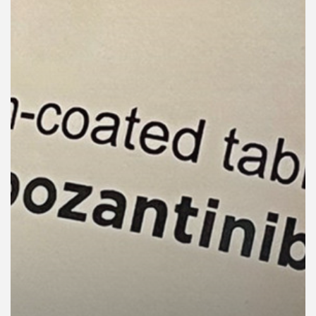
คุณ
เพลง
บทความ
ข่าว
และ
กิจกรรม
เกี่ยว
กับ
เรา