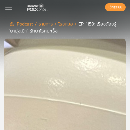
เข้าสู่ระบบ
Podcast /
รายการ /
โรงหมอ /
EP. 1159: เรื่องต้องรู้
"ยามุ่งเป้า" รักษาโรคมะเร็ง
Podcast
เพล
ย์
ลิ
สต์
แนะนำ
เพล
ย์
ลิ
สต์
ของ