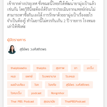
เข้าจากต่างประเทศ ซึ่งขณะนี้ไทยก็ได้พัฒนายามุ่งเป้าแล้ว
เช่นกัน โดยวิธีนี้จะต้องได้รับการประเมินจากแพทย์ก่อนไม่
สามารถหาซื้อกินเองได้ การรักษาด้วยยามุ่งเป้าเรื่องอะไร
จำเป็นต้องรู้ ทำไมยานี้ไม่ควรกินเกิน 2 ปี รายการ โรงหมอ
เล่าให้ฟังค่ะ
ผู้จัดรายการ
สุรีย์พร วงศ์สถิตพร
thaipbsradio
thaipbs
สุขภาพ
ยา
มะเร็ง
หมอ
แพทย์
โรงพยาบาล
โรงหมอ
ผลข้างเคียง
โรค
โรคภัย
สุรีย์พร วงศ์สถิตพร
โรคมะเร็ง
podcast
Rongmhor
Thai PBS Podcast
สุขอนามัย
ThaiPBSPodcast