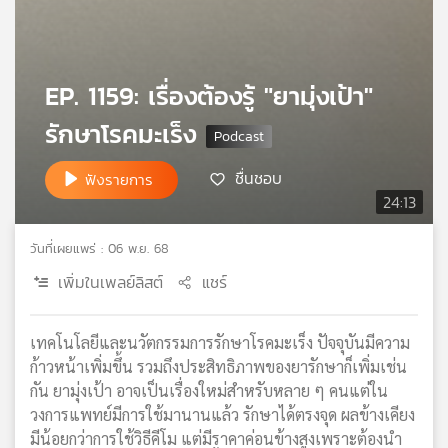
เครือ
ข่าย
วิทยุ
ไทย
EP. 1159: เรื่องต้องรู้ "ยามุ่งเป้า"
พี
รักษาโรคมะเร็ง
บี
เอส
ชื่นชอบ
ฟังรายการ
24:13
แผนที่
วันที่เผยแพร่ : 06 พ.ย. 68
วิทยุ
เครือ
เพิ่มในเพลย์ลิสต์
แชร์
ข่าย
เทคโนโลยีและนวัตกรรมการรักษาโรคมะเร็ง ปัจจุบันมีความ
ก้าวหน้าเพิ่มขึ้น รวมถึงประสิทธิภาพของยารักษาก็เพิ่มเช่น
กัน ยามุ่งเป้า อาจเป็นเรื่องใหม่สำหรับหลาย ๆ คนแต่ใน
วงการแพทย์มีการใช้มานานแล้ว รักษาได้ตรงจุด ผลข้างเคียง
มีน้อยกว่าการใช้วิธีคีโม แต่มีราคาค่อนข้างสูงเพราะต้องนำ