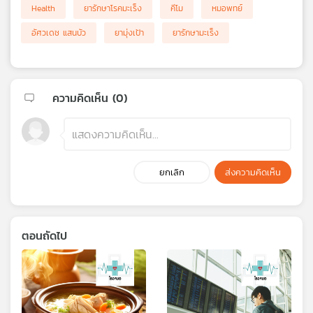
Health
ยารักษาโรคมะเร็ง
คีโม
หมอพทย์
อัศวเดช แสนบัว
ยามุ่งเป้า
ยารักษามะเร็ง
ความคิดเห็น (
0
)
ยกเลิก
ส่งความคิดเห็น
ตอนถัดไป