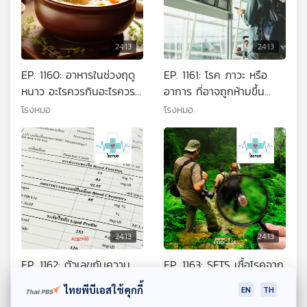
24:13
24:13
EP. 1160: อาหารในช่วงฤดู
EP. 1161: โรค ภาวะ หรือ
หนาว อะไรควรกินอะไรควร
อาการ ที่อาจถูกห้ามขึ้น
เลี่ยง
เครื่องบิน
โรงหมอ
โรงหมอ
24:13
24:13
EP. 1162: ตัวเลขกับความ
EP. 1163: SFTS เชื้อโรคจาก
หมายที่ซ่อนเร้นจากผลตรวจ
เห็บที่ต้องระวัง
ไทยพีบีเอสใช้คุกกี้
EN
TH
สุขภาพ
โรงหมอ
โรงหมอ