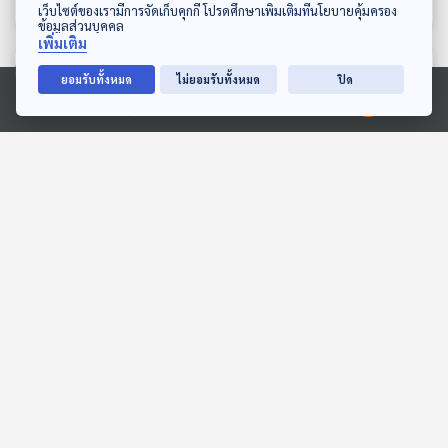
ดาวน์โหลด Thai PBS Podcast Application
เว็บไซต์ของเรามีการจัดเก็บคุกกี้ โปรดศึกษาเพิ่มเติมที่นโยบายคุ้มครอง
ข้อมูลส่วนบุคคล
เพิ่มเติม
ตอนที่เกี่ยวข้อง
ยอมรับทั้งหมด
ไม่ยอมรับทั้งหมด
ปิด
Ⓒ 2020 องค์การกระจายเสียงและแพร่ภาพสาธารณะแห่งประเทศไทย
24:13
24:13
รากฐานแนวคิดผู้นำจีน กับ
ขวากหนาม สกัดซุกสัตว์
โอกาส "แซงสหรัฐฯ" ผงาด
แปลกไทย-อินเดีย
มหาอำนาจเบอร์ 1 ?
Back To Basics
ไม่มีในบท