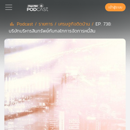
เข้าสู่ระบบ
Podcast /
รายการ /
เศรษฐกิจติดบ้าน /
EP. 738:
บริษัทบริหารสินทรัพย์กับกลไกการจัดการหนี้สิน
Podcast
เพล
ย์
ลิ
สต์
แนะนำ
เพล
ย์
ลิ
สต์
ของ