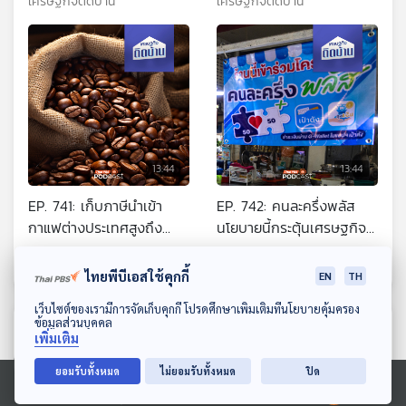
เศรษฐกิจติดบ้าน
เศรษฐกิจติดบ้าน
แบรนด์จีน
13:44
13:44
EP. 741: เก็บภาษีนำเข้า
EP. 742: คนละครึ่งพลัส
กาแฟต่างประเทศสูงถึง
นโยบายนี้กระตุ้นเศรษฐกิจ
90% จะทำให้กาแฟแพงขึ้น
ได้จริงหรือ ?
เศรษฐกิจติดบ้าน
เศรษฐกิจติดบ้าน
หรือไม่ ?
ไทยพีบีเอสใช้คุกกี้
EN
TH
ดาวน์โหลด Thai PBS Podcast Application
เว็บไซต์ของเรามีการจัดเก็บคุกกี้ โปรดศึกษาเพิ่มเติมที่นโยบายคุ้มครอง
ข้อมูลส่วนบุคคล
ตอนที่เกี่ยวข้อง
เพิ่มเติม
ยอมรับทั้งหมด
ไม่ยอมรับทั้งหมด
ปิด
Ⓒ 2020 องค์การกระจายเสียงและแพร่ภาพสาธารณะแห่งประเทศไทย