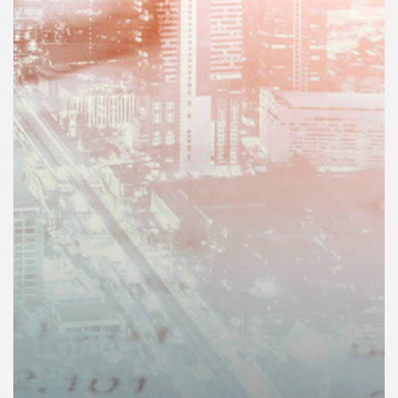
คุณ
เพลง
บทความ
ข่าว
และ
กิจกรรม
เกี่ยว
กับ
เรา