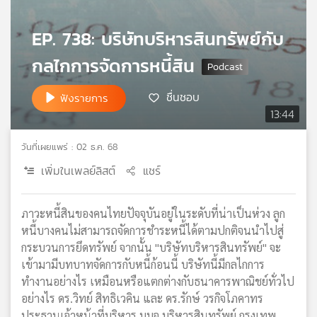
เครือ
ข่าย
EP. 738: บริษัทบริหารสินทรัพย์กับ
วิทยุ
กลไกการจัดการหนี้สิน
ไทย
พี
บี
ชื่นชอบ
ฟังรายการ
เอส
13:44
วันที่เผยแพร่ : 02 ธ.ค. 68
แผนที่
เพิ่มในเพลย์ลิสต์
แชร์
วิทยุ
เครือ
ข่าย
ภาวะหนี้สินของคนไทยปัจจุบันอยู่ในระดับที่น่าเป็นห่วง ลูก
หนี้บางคนไม่สามารถจัดการชำระหนี้ได้ตามปกติจนนำไปสู่
กระบวนการยึดทรัพย์ จากนั้น "บริษัทบริหารสินทรัพย์" จะ
เข้ามามีบทบาทจัดการกับหนี้ก้อนนี้ บริษัทนี้มีกลไกการ
ทำงานอย่างไร เหมือนหรือแตกต่างกับธนาคารพาณิชย์ทั่วไป
อย่างไร ดร.วิทย์ สิทธิเวคิน และ ดร.รักษ์ วรกิจโภคาทร
ประธานเจ้าหน้าที่บริหาร บมจ.บริหารสินทรัพย์ กรุงเทพ