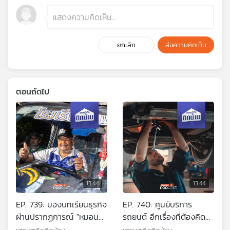
ยกเลิก
ส่งความคิดเห็น
ตอนถัดไป
13:44
13:44
EP. 739: มองบทเรียนธุรกิจ
EP. 740: ศูนย์บริการ
ผ่านปรากฏการณ์ "หมอน
รถยนต์ อีกเรื่องที่ต้องคิด
ทองวิทยา"
ก่อนซื้อ โดยเฉพาะรถยนต์