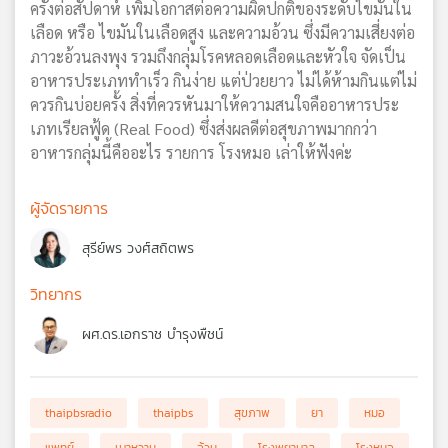
ครั้งต่อสัปดาห์ เพิ่มโอกาสต่อความผิดปกติของระดับไขมันใน
เลือด หรือ ไขมันในเลือดสูง และความอ้วน ซึ่งมีความเสี่ยงต่อ
ภาวะอ้วนลงพุง รวมถึงกลุ่มโรคหลอดเลือดและหัวใจ จัดเป็น
อาหารประเภททำเร็ว กินง่าย แต่ป่วยยาว ไม่ได้ห้ามกินแต่ไม่
ควรกินบ่อยครั้ง สิ่งที่ควรหันมาให้ความสนใจคืออาหารประ
เภทเรียลฟู้ด (Real Food) ซึ่งส่งผลดีต่อสุขภาพมากกว่า
อาหารกลุ่มนี้คืออะไร รายการ โรงหมอ เล่าให้ฟังค่ะ
ผู้จัดรายการ
สุรีย์พร วงศ์สถิตพร
วิทยากร
ผศ.ดร.เอกราช บำรุงพืชน์
thaipbsradio
thaipbs
สุขภาพ
ยา
หมอ