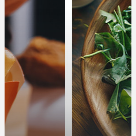
คุณ
เพลง
บทความ
ข่าว
และ
กิจกรรม
เกี่ยว
กับ
เรา