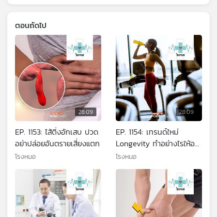
ตอนถัดไป
28:09
28:09
EP. 1153: ไส้ติ่งอักเสบ ปวด
EP. 1154: เทรนด์ใหม่
อย่าปล่อยอันตรายเสี่ยงแตก
Longevity ทำอย่างไรให้อา
ยืนแบบสุขภาพดี ชะลอความ
โรงหมอ
โรงหมอ
เสื่อม