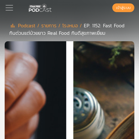
เข้าสู่ระบบ
Podcast /
รายการ /
โรงหมอ /
EP. 1152: Fast Food
กินด่วนแต่ป่วยยาว Real Food กินดีสุขภาพเยี่ยม
Podcast
เพล
ย์
ลิ
สต์
แนะนำ
เพล
ย์
ลิ
สต์
ของ