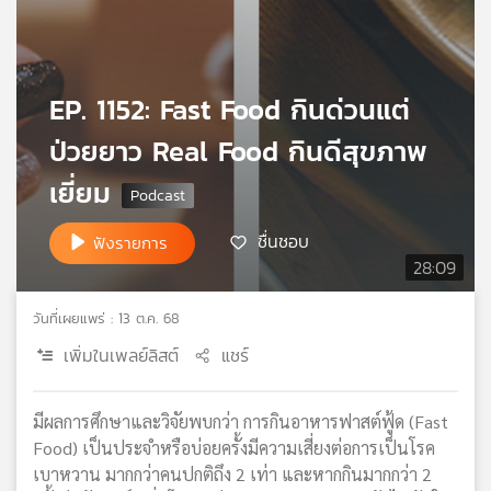
เครือ
ข่าย
วิทยุ
ไทย
EP. 1152: Fast Food กินด่วนแต่
พี
ป่วยยาว Real Food กินดีสุขภาพ
บี
เอส
เยี่ยม
ชื่นชอบ
ฟังรายการ
แผนที่
28:09
วิทยุ
เครือ
วันที่เผยแพร่ : 13 ต.ค. 68
ข่าย
เพิ่มในเพลย์ลิสต์
แชร์
มีผลการศึกษาและวิจัยพบกว่า การกินอาหารฟาสต์ฟู้ด (Fast
Food) เป็นประจำหรือบ่อยครั้งมีความเสี่ยงต่อการเป็นโรค
เบาหวาน มากกว่าคนปกติถึง 2 เท่า และหากกินมากกว่า 2