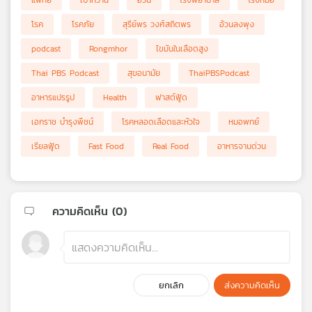
แพทย์
เบาหวาน
อ้วน
โรงพยาบาล
โรงหมอ
โรค
โรคภัย
สุรีย์พร วงศ์สถิตพร
อ้วนลงพุง
podcast
Rongmhor
ไขมันในเลือดสูง
Thai PBS Podcast
สุขอนามัย
ThaiPBSPodcast
อาหารแปรรูป
Health
ฟาสต์ฟู้ด
เอกราช บำรุงพืชน์
โรคหลอดเลือดและหัวใจ
หมอพทย์
เรียลฟู้ด
Fast Food
Real Food
อาหารจานด่วน
ความคิดเห็น (
0
)
ยกเลิก
ส่งความคิดเห็น