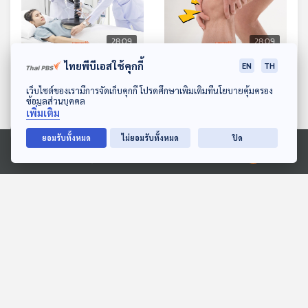
28:09
28:09
ไทยพีบีเอสใช้คุกกี้
EN
TH
EP. 1155: อองโคเทอเมีย
EP. 1156: เสียงดัง
เทคโนโลยีรักษาโรคมะเร็ง
กรอบแกรบตามร่างกาย
ดาวน์โหลด Thai PBS Podcast Application
เว็บไซต์ของเรามีการจัดเก็บคุกกี้ โปรดศึกษาเพิ่มเติมที่นโยบายคุ้มครอง
แบบใหม่
สัญญาณอันตรายหรือเรื่อง
ข้อมูลส่วนบุคคล
โรงหมอ
โรงหมอ
เพิ่มเติม
ปกติ
ยอมรับทั้งหมด
ไม่ยอมรับทั้งหมด
ปิด
ตอนที่เกี่ยวข้อง
Ⓒ 2020 องค์การกระจายเสียงและแพร่ภาพสาธารณะแห่งประเทศไทย
28:09
28:09