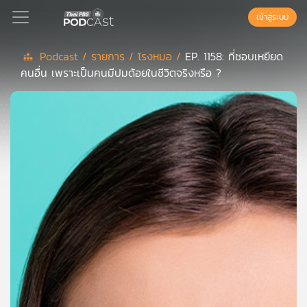
เข้าสู่ระบบ
Podcast /
รายการ /
โรงหมอ /
EP. 1158: ที่ชอบเหยียด
คนอื่น เพราะเป็นคนมีปมด้อยในชีวิตจริงหรือ ?
Podcast
เพล
ย์
ลิ
สต์
แนะนำ
เพล
ย์
ลิ
สต์
ของ