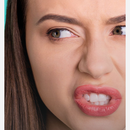
คุณ
เพลง
บทความ
ข่าว
และ
กิจกรรม
เกี่ยว
กับ
เรา