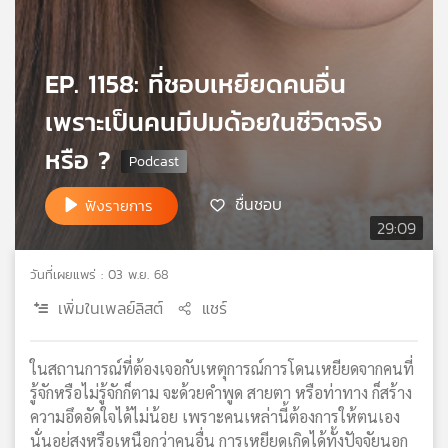
เครือ
ข่าย
วิทยุ
EP. 1158: ที่ชอบเหยียดคนอื่น
ไทย
พี
เพราะเป็นคนมีปมด้อยในชีวิตจริง
บี
หรือ ?
เอส
ชื่นชอบ
ฟังรายการ
29:09
แผนที่
วิทยุ
เครือ
วันที่เผยแพร่ : 03 พ.ย. 68
ข่าย
เพิ่มในเพลย์ลิสต์
แชร์
ในสถานการณ์ที่ต้องเจอกับเหตุการณ์การโดนเหยียดจากคนที่
รู้จักหรือไม่รู้จักก็ตาม จะด้วยคำพูด สายตา หรือท่าทาง ก็สร้าง
ความอึดอัดใจได้ไม่น้อย เพราะคนเหล่านี้ต้องการให้ตนเอง
นั่นอยู่สูงหรือเหนือกว่าคนอื่น การเหยียดเกิดได้ทั้งปัจจัยนอก