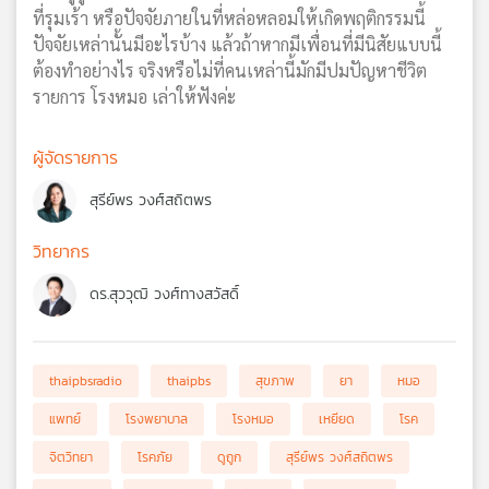
ที่รุมเร้า หรือปัจจัยภายในที่หล่อหลอมให้เกิดพฤติกรรมนี้
ปัจจัยเหล่านั้นมีอะไรบ้าง แล้วถ้าหากมีเพื่อนที่มีนิสัยแบบนี้
ต้องทำอย่างไร จริงหรือไม่ที่คนเหล่านี้มักมีปมปัญหาชีวิต
รายการ โรงหมอ เล่าให้ฟังค่ะ
ผู้จัดรายการ
สุรีย์พร วงศ์สถิตพร
วิทยากร
ดร.สุววุฒิ วงศ์ทางสวัสดิ์
thaipbsradio
thaipbs
สุขภาพ
ยา
หมอ
แพทย์
โรงพยาบาล
โรงหมอ
เหยียด
โรค
จิตวิทยา
โรคภัย
ดูถูก
สุรีย์พร วงศ์สถิตพร