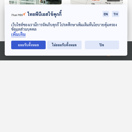
EP. 1161: โรค ภาวะ หรือ
EP. 1162: ตัวเลขกับความ
ไทยพีบีเอสใช้คุกกี้
EN
TH
อาการ ที่อาจถูกห้ามขึ้น
หมายที่ซ่อนเร้นจากผลตรวจ
ดาวน์โหลด Thai PBS Podcast Application
เครื่องบิน
สุขภาพ
เว็บไซต์ของเรามีการจัดเก็บคุกกี้ โปรดศึกษาเพิ่มเติมที่นโยบายคุ้มครอง
โรงหมอ
โรงหมอ
ข้อมูลส่วนบุคคล
เพิ่มเติม
ยอมรับทั้งหมด
ไม่ยอมรับทั้งหมด
ปิด
ตอนที่เกี่ยวข้อง
Ⓒ 2020 องค์การกระจายเสียงและแพร่ภาพสาธารณะแห่งประเทศไทย
29:09
29:09
EP. 70: ย้อนเส้นทางชีวิต
EP. 1200: ลดเครียดก่อน
จริงที่ยิ่งกว่าละครของ
เกิดโรค เทคนิคง่าย ๆ ทำได้
“มนต์สิทธิ์ คำสร้อย”
ทุกคน
นักผจญเพลง Podcast
โรงหมอ