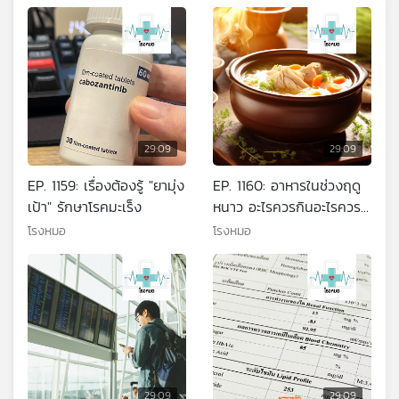
29:09
29:09
EP. 1159: เรื่องต้องรู้ "ยามุ่ง
EP. 1160: อาหารในช่วงฤดู
เป้า" รักษาโรคมะเร็ง
หนาว อะไรควรกินอะไรควร
เลี่ยง
โรงหมอ
โรงหมอ
29:09
29:09