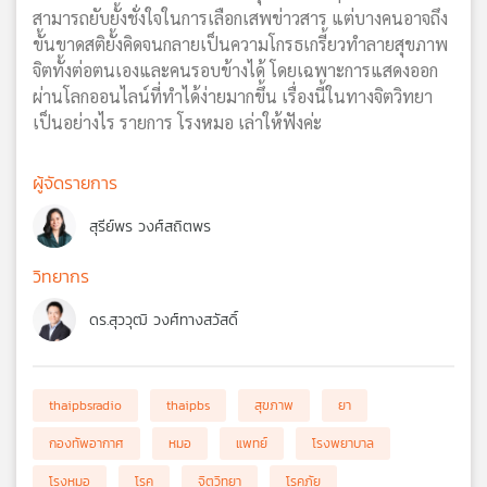
สามารถยับยั้งชั่งใจในการเลือกเสพข่าวสาร แต่บางคนอาจถึง
ขั้นขาดสติยั้งคิดจนกลายเป็นความโกรธเกรี้ยวทำลายสุขภาพ
จิตทั้งต่อตนเองและคนรอบข้างได้ โดยเฉพาะการแสดงออก
ผ่านโลกออนไลน์ที่ทำได้ง่ายมากขึ้น เรื่องนี้ในทางจิตวิทยา
เป็นอย่างไร รายการ โรงหมอ เล่าให้ฟังค่ะ
ผู้จัดรายการ
สุรีย์พร วงศ์สถิตพร
วิทยากร
ดร.สุววุฒิ วงศ์ทางสวัสดิ์
thaipbsradio
thaipbs
สุขภาพ
ยา
กองทัพอากาศ
หมอ
แพทย์
โรงพยาบาล
โรงหมอ
โรค
จิตวิทยา
โรคภัย