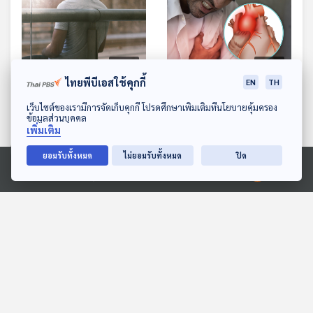
27:06
27:06
ไทยพีบีเอสใช้คุกกี้
EN
TH
EP. 1136: เปลี่ยนจากคน
EP. 1137: หลอดเลือดแดง
ดาวน์โหลด Thai PBS Podcast Application
ธรรมดา ให้เป็นคนมีเสน่ห์
โป่งพอง ภัยเงียบเสี่ยงชีวิต
เว็บไซต์ของเรามีการจัดเก็บคุกกี้ โปรดศึกษาเพิ่มเติมที่นโยบายคุ้มครอง
ข้อมูลส่วนบุคคล
โรงหมอ
โรงหมอ
เพิ่มเติม
ยอมรับทั้งหมด
ไม่ยอมรับทั้งหมด
ปิด
Ⓒ 2020 องค์การกระจายเสียงและแพร่ภาพสาธารณะแห่งประเทศไทย
ตอนที่เกี่ยวข้อง
27:06
27:06