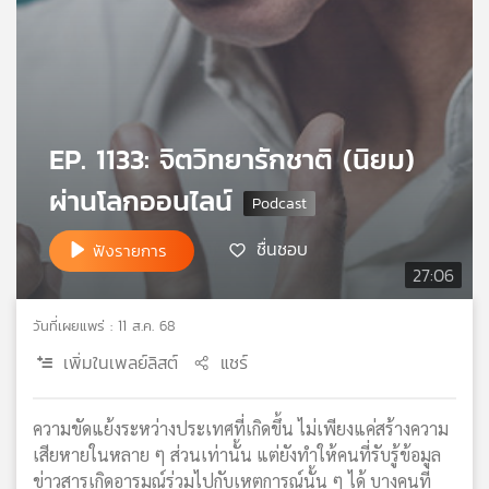
เครือ
ข่าย
วิทยุ
ไทย
พี
บี
EP. 1133: จิตวิทยารักชาติ (นิยม)
เอส
ผ่านโลกออนไลน์
ชื่นชอบ
แผนที่
ฟังรายการ
วิทยุ
27:06
เครือ
ข่าย
วันที่เผยแพร่ : 11 ส.ค. 68
เพิ่มในเพลย์ลิสต์
แชร์
ความขัดแย้งระหว่างประเทศที่เกิดขึ้น ไม่เพียงแค่สร้างความ
เสียหายในหลาย ๆ ส่วนเท่านั้น แต่ยังทำให้คนที่รับรู้ข้อมูล
ข่าวสารเกิดอารมณ์ร่วมไปกับเหตุการณ์นั้น ๆ ได้ บางคนที่