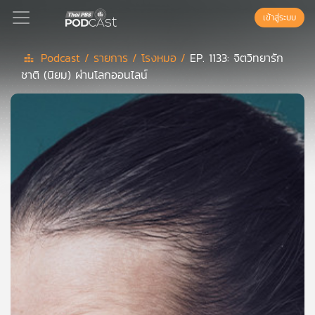
เข้าสู่ระบบ
Podcast /
รายการ /
โรงหมอ /
EP. 1133: จิตวิทยารัก
ชาติ (นิยม) ผ่านโลกออนไลน์
Podcast
เพล
ย์
ลิ
สต์
แนะนำ
เพล
ย์
ลิ
สต์
ของ