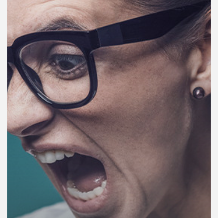
คุณ
เพลง
บทความ
ข่าว
และ
กิจกรรม
เกี่ยว
กับ
เรา