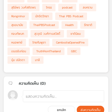
สุรีย์พร วงศ์สถิตพร
โกรธ
podcast
สงคราม
Rongmhor
นักจิตวิทยา
Thai PBS Podcast
สุขอนามัย
ThaiPBSPodcast
Health
รักชาติ
กองทัพบก
สุววุฒิ วงศ์ทางสวัสดิ์
ชาตินิยม
หมอพทย์
ไทยกัมพูชา
CambodiaOpenedFire
เขมรยิงก่อน
TruthFromThailand
GBC
บุ๋ม ปนัดดา
มาลี
ความคิดเห็น (
0
)
ยกเลิก
ส่งความคิดเห็น