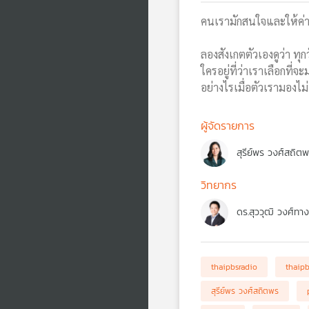
คนเรามักสนใจและให้ค่าค
ลองสังเกตตัวเองดูว่า ทุ
ใครอยู่ที่ว่าเราเลือกที
อย่างไรเมื่อตัวเรามองไ
ผู้จัดรายการ
สุรีย์พร วงศ์สถิต
วิทยากร
ดร.สุววุฒิ วงศ์ทางส
thaipbsradio
thaip
สุรีย์พร วงศ์สถิตพร