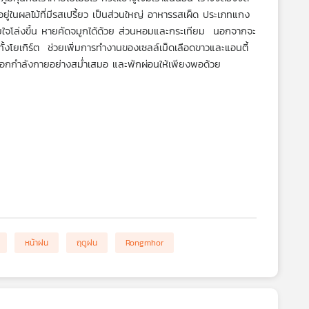
ยู่ในผลไม้ที่มีรสเปรี้ยว เป็นส่วนใหญ่ อาหารรสเผ็ด ประเภทแกง
ายใจโล่งขึ้น หายคัดจมูกได้ด้วย ส่วนหอมและกระเทียม  นอกจากจะ
ั้งโยเกิร์ต  ช่วยเพิ่มการทำงานของเซลล์เม็ดเลือดขาวและแอนตี้
อกกำลังกาย
อย่างสม่ำเสมอ และพักผ่อนให้เพียงพอด้วย
หน้าฝน
ฤดูฝน
Rongmhor