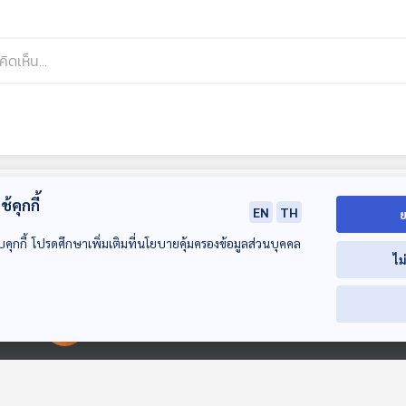
้คุกกี้
EN
TH
ย
บคุกกี้ โปรดศึกษาเพิ่มเติมที่นโยบายคุ้มครองข้อมูลส่วนบุคคล
ไม
00:00:00
00:00:00
28:09
28:09
2
EP. 162: รังสียูวี
EP. 163: รับมือ
EP. 164: สิ่งที่
(UV) ฆ่าเชื้อไวรัสได้
อย่างไร ถ้าคบคนขี้หึง
หากต้องการสุข