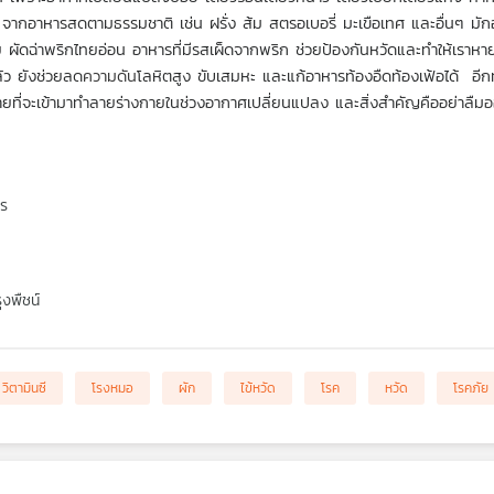
จากอาหารสดตามธรรมชาติ เช่น ฝรั่ง ส้ม สตรอเบอรี่ มะเขือเทศ และอื่นๆ มักอ
ทย ผัดฉ่าพริกไทยอ่อน อาหารที่มีรสเผ็ดจากพริก ช่วยป้องกันหวัดและทำให้เราห
ล้ว ยังช่วยลด
ความดัน
โลหิตสูง ขับเสมหะ และแก้อาหารท้องอืดท้องเฟ้อได้  อีกท
โรคร้ายที่จะเข้ามาทำลายร่างกายในช่วงอากาศเปลี่ยนแปลง และสิ่งสำคัญคืออย่าลืม
อ
พร
งพืชน์
วิตามินซี
โรงหมอ
ผัก
ไข้หวัด
โรค
หวัด
โรคภัย