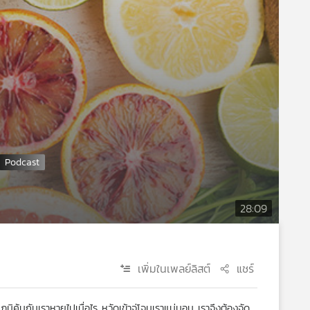
28:09
เพิ่มในเพลย์ลิสต์
แชร์
มิคุ้นกันเราหายไปเมื่อไร หวัดเข้าจู่โจมเราแน่นอน เราจึงต้องจัด