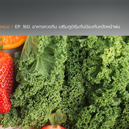
งหมอ /
EP. 160: อาหารควรกิน เสริมภูมิคุ้มกันป้องกันหวัดหน้าฝน