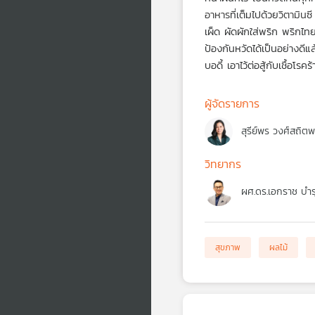
อาหาร
ที่เต็มไปด้วย
วิตามินซี
เผ็ด ผัดผักใส่พริก พริกไ
ป้องกันหวัดได้เป็นอย่างดีแ
บอดี้ เอาไว้ต่อสู้กับเชื้อ
ผู้จัดรายการ
สุรีย์พร วงศ์สถิต
วิทยากร
ผศ.ดร.เอกราช บำรุ
สุขภาพ
ผลไม้