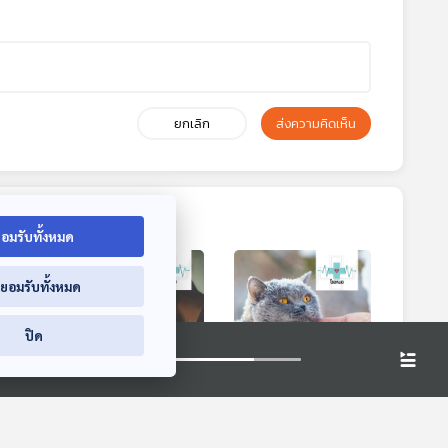
ยกเลิก
ส่งความคิดเห็น
อมรับทั้งหมด
่ยอมรับทั้งหมด
ปิด
8:09
28:09
28:09
ควรทำ
EP. 165: ทำไมคน
EP. 166: สัตว์เลี้ยง
ภาพดี
เครียด ถึงแก้ปัญหา
และการดูแล