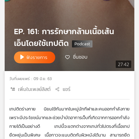
เครือ
ข่าย
วิทยุ
ไทย
EP. 161: การรักษากล้ามเนื้อเส้น
พี
เอ็นโดยใช้เทปติด
บี
เอส
ชื่นชอบ
ฟังรายการ
27:42
แผนที่
วิทยุ
วันที่เผยแพร่ : 09 มิ.ย. 63
เครือ
เพิ่มในเพลย์ลิสต์
แชร์
ข่าย
เทปติดร่างกาย นิยมใช้กันมากในหมู่นักกีฬาและคนออกกำลังกาย 
เพราะมีประโยชน์มากและช่วยบำบัดอาการเจ็บที่เกิดจากการออกกำลัง
กายได้เป็นอย่างดี เทปนี้จะแตกต่างจากเทปทั่วไปตรงที่เนื้อเทป
ยืดหยุ่นเป็นพิเศษ เนื้อกาวจะแนบติดกับผิวหนังได้นาน สามารถยืด