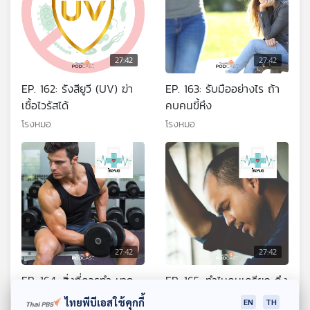
27:42
27:42
EP. 162: รังสียูวี (UV) ฆ่า
EP. 163: รับมืออย่างไร ถ้า
เชื้อไวรัสได้
คบคนขี้หึง
โรงหมอ
โรงหมอ
27:42
27:42
EP. 164: สิ่งที่ควรทำ หาก
EP. 165: ทำไมคนเครียด ถึง
ต้องการสุขภาพดี
แก้ปัญหาไม่ได้
ไทยพีบีเอสใช้คุกกี้
EN
TH