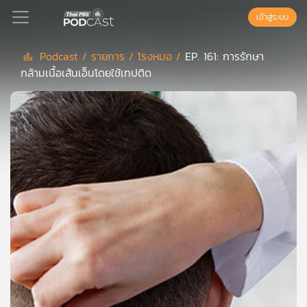
เข้าสู่ระบบ
Podcast /
รายการ /
โรงหมอ /
EP. 161: การรักษา
กล้ามเนื้อเส้นเอ็นโดยใช้เทปติด
Podcast
เพล
ย์
ลิ
สต์
แนะนำ
เพล
ย์
ลิ
สต์
ของ