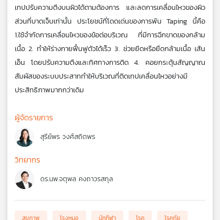
เทปปรับความตึงบนผิวได้ตามต้องการ และลดการเคลื่อนไหวของผิว
ส่วนที่บาดเจ็บเท่านั้น ประโยชน์ที่โดดเด่นของการพัน Taping นี้คือ 
1.ใช้จำกัดการเคลื่อนไหวของข้อต่อบริเวณ ที่มีการฉีกขาดของกล้าม
เนื้อ 2. ทำให้ร่างกายฟื้นฟูตัวได้เร็ว 3. ช่วยยึดหรือยืดกล้ามเนื้อ เส้น
เอ็น โดยปรับความตึงและทิศทางการติด 4. คอยกระตุ้นสัญญาณ
สัมผัสของระบบประสาททำให้บริเวณที่ติดเทปเคลื่อนไหวอย่างมี
ประสิทธิภาพมากกว่าเดิม
ผู้จัดรายการ
สุรีย์พร วงศ์สถิตพร
วิทยากร
ดร.นพ.จตุพล คงถาวรสกุล
สุขภาพ
โรงหมอ
นักกีฬา
โรค
โรคภัย