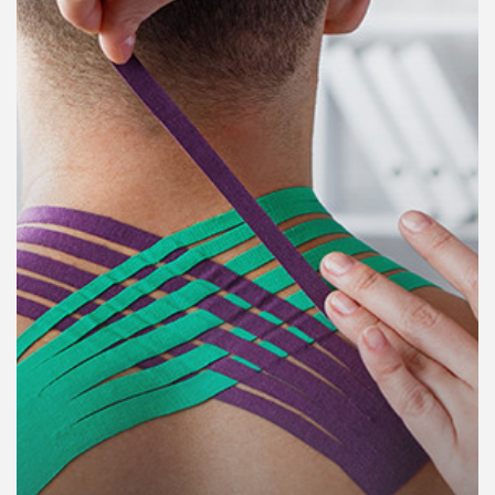
คุณ
เพลง
บทความ
ข่าว
และ
กิจกรรม
เกี่ยว
กับ
เรา