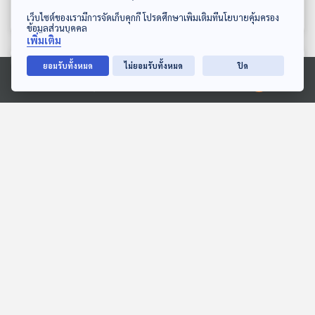
โรงหมอ
โรงหมอ
ดาวน์โหลด Thai PBS Podcast Application
เว็บไซต์ของเรามีการจัดเก็บคุกกี้ โปรดศึกษาเพิ่มเติมที่นโยบายคุ้มครอง
ข้อมูลส่วนบุคคล
เพิ่มเติม
ตอนที่เกี่ยวข้อง
ยอมรับทั้งหมด
ไม่ยอมรับทั้งหมด
ปิด
Ⓒ 2020 องค์การกระจายเสียงและแพร่ภาพสาธารณะแห่งประเทศไทย
27:42
27:42
EP. 1208: คนบูลลี่ก็พัง
EP. 1137: หลอดเลือดแดง
เหยื่อเองก็ช้ำ! บาดแผลสุด
โป่งพอง ภัยเงียบเสี่ยงชีวิต
ลึกที่มองไม่เห็น
โรงหมอ
โรงหมอ