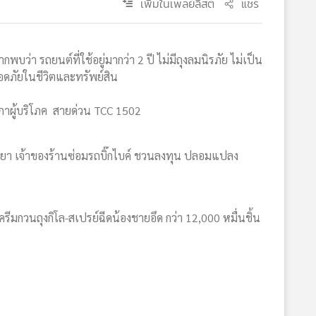
เพิ่มในเพลย์ลิสต์
แชร์
พบว่า รถยนต์ที่ใช้อยู่มากว่า 2 ปี ไม่มีถุงลมนิรภัย ไม่เป็น
ลอดภัยในชีวิตและทรัพย์สิน
 สภาผู้บริโภค สายด่วน TCC 1502
รยา เจ้าของร้านซ่อมรถบิ๊กไบค์ ชวนลงทุน ปลอมแปลง
มกวนถุงกิโล-สเปรย์ฉีดน้องชายอึด กว่า 12,000 หมื่นชิ้น