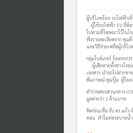
ผู้บริโภคร้อง! รถไฟฟ้า(
ผู้ใช้รถไฟฟ้า EV ยี่ห้อห
ไปตามที่โฆษณาไว้ในโบว์
ฟังรายละเอียดจาก คุณติ่ง
และวิธีช่วยเหลือผู้บริโ
กลุ่มไบค์เกอร์ ร้องกอง
ผู้เสียหายทั้งชาวไทยแ
เอกสาร นำรถไปฝากขายกลั
สัมภาษณ์ คุณปุ้ม ผู้ร้อง
ตำรวจสอบสวนกลาง (CIB) 
มูลค่ากว่า 2 ล้านบาท
คิดก่อนเชื่อ กับ ดร.แก้
ตอน ทำไมท่อระบายน้ำที่น