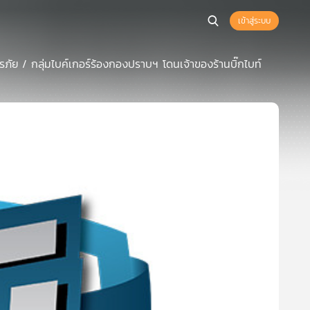
เข้าสู่ระบบ
ิรภัย / กลุ่มไบค์เกอร์ร้องกองปราบฯ โดนเจ้าของร้านบิ๊กไบท์