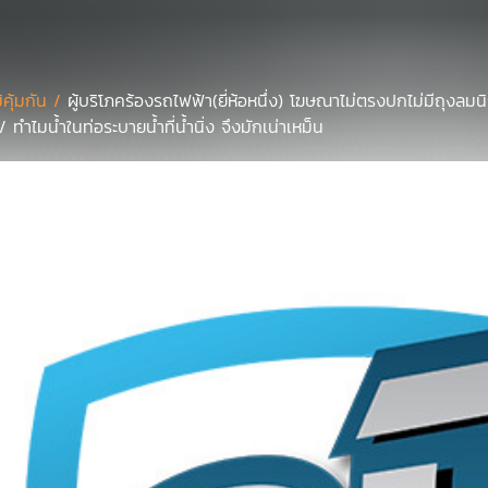
มิคุ้มกัน /
ผู้บริโภคร้องรถไฟฟ้า(ยี่ห้อหนึ่ง) โฆษณาไม่ตรงปกไม่มีถุงลมน
ทำไมน้ำในท่อระบายน้ำที่น้ำนิ่ง จึงมักเน่าเหม็น