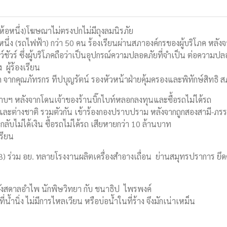
ยี่ห้อหนึ่ง)โฆษณาไม่ตรงปกไม่มีถุงลมนิรภัย
นึ่ง (รถไฟฟ้า) กว่า 50 คน ร้องเรียนผ่านสภาองค์กรของผู้บริโภค หลังจาก
ชัวร์ ซึ่งผู้บริโภคถือว่าเป็นอุปกรณ์ความปลอดภัยที่จำเป็น ต่อความป
 ผู้ร้องเรียน
ภค จากคุณภัทรกร ทีปบุญรัตน์ รองหัวหน้าฝ่ายคุ้มครองและพิทักษ์สิทธิ
ปราบฯ หลังจากโดนเจ้าของร้านบิ๊กไบท์หลอกลงทุนและซื้อรถไม่ได้รถ
ละต่างชาติ รวมตัวกัน เข้าร้องกองปราบปราม หลังจากถูกสองสามี-ภร
บไม่ได้เงิน ซื้อรถไม่ได้รถ เสียหายกว่า 10 ล้านบาท
เรียน
ร่วม อย. ทลายโรงงานผลิตเครื่องสำอางเถื่อน ย่านสมุทรปราการ ยึดครี
ว กังสดาลอำไพ นักพิษวิทยา กับ ชนาธิป ไพรพงค์
้ำนิ่ง ไม่มีการไหลเวียน หรือบ่อน้ำในที่ร้าง จึงมักเน่าเหม็น