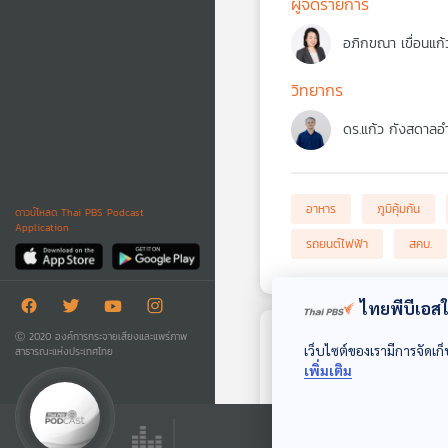
ผู้จัดรายการ
อภิกขณา เขื่อนแก้
วิทยากร
ดร.แก้ว กังสดาลอ
อาหาร
ภูมิคุ้มกัน
ดาวน์โหลด Thai PBS Podcast
Application
รถยนต์ไฟฟ้า
สคบ.
ไทยพีบีเอสใช
Ⓒ 2020 องค์การกระจายเสียงและแพร่ภาพ
ตอนถัดไป
เว็บไซต์ของเรามีการจัดเก็
สาธารณะแห่งประเทศไทย
เพิ่มเติม