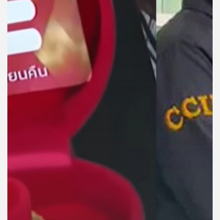
คุณ
เพลง
บทความ
ข่าว
และ
กิจกรรม
เกี่ยว
กับ
เรา