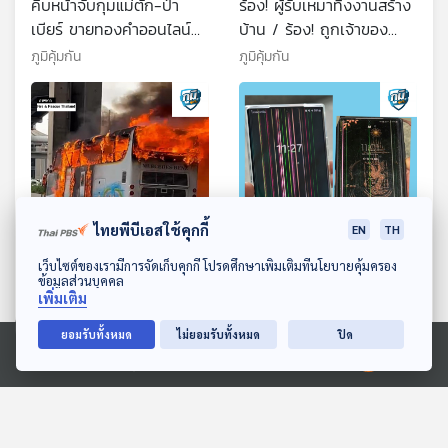
คืบหน้าจับกุมแม่ตั๊ก-ป๋า
ร้อง! ผู้รับเหมาทิ้งงานสร้าง
เบียร์ ขายทองคำออนไลน์
บ้าน / ร้อง! ถูกเจ้าของ
ข้อหาร่วมกันฉ้อโกง
คลินิกชื่อดังฉีดหน้าเกินกว่า
ภูมิคุ้มกัน
ภูมิคุ้มกัน
ประชาชน /น้ำสะอาดมีผลดี
ปริมาณทำให้หน้าเบี้ยว /
ต่อเราอย่างไร นอกเหนือไป
อาหารที่เหม็นหืนอันตราย
จากลดความกระหาย
หรือไม่
ไทยพีบีเอสใช้คุกกี้
EN
TH
50:23
50:23
ดาวน์โหลด Thai PBS Podcast Application
เว็บไซต์ของเรามีการจัดเก็บคุกกี้ โปรดศึกษาเพิ่มเติมที่นโยบายคุ้มครอง
เสนอยกเลิกรถบัสสองชั้น
คืบหน้า การยื่นฟ้องคดีแบบ
ข้อมูลส่วนบุคคล
เพิ่มเติม
เพิ่มวงเงินประกันภาคบังคับ
กลุ่ม มือถือซัมซุงจอเป็นเส้น
เป็น 30 ล้านบาท และ
/ สคบ. เผยผลตรวจทองแม่
ภูมิคุ้มกัน
ภูมิคุ้มกัน
ยอมรับทั้งหมด
ไม่ยอมรับทั้งหมด
ปิด
ปรับปรุงการตรวจสภาพรถ
ตั๊กไม่ตรงปก / ฝุ่น PM 2.5
Ⓒ 2020 องค์การกระจายเสียงและแพร่ภาพสาธารณะแห่งประเทศไทย
เพื่อรถโดยสารที่ปลอดภัย /
เพิ่มความเสี่ยงเป็นโรคความ
สารกันหืนอันตรายไหม
จำเสื่อมจริงหรือ
ตอนที่เกี่ยวข้อง