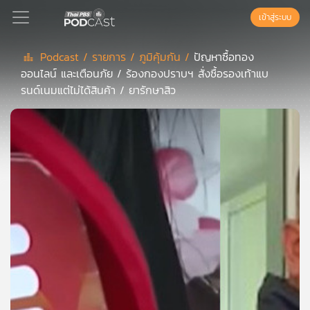
เข้าสู่ระบบ
Podcast /
รายการ /
ภูมิคุ้มกัน /
ปัญหาซื้อทอง
ออนไลน์ และเตือนภัย / ร้องกองปราบฯ สั่งซื้อรองเท้าแบ
Podcast
รนด์เนมแต่ไม่ได้สินค้า / ยารักษาสิว
เพล
ย์
ลิ
สต์
แนะนำ
เพล
ย์
ลิ
สต์
ของ