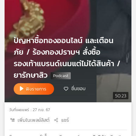
เครือ
ข่าย
วิทยุ
ไทย
พี
ปัญหาซื้อทองออนไลน์ และเตือน
บี
เอส
ภัย / ร้องกองปราบฯ สั่งซื้อ
รองเท้าแบรนด์เนมแต่ไม่ได้สินค้า /
แผนที่
ยารักษาสิว
วิทยุ
เครือ
ชื่นชอบ
ฟังรายการ
ข่าย
50:23
วันที่เผยแพร่ : 27 ก.ย. 67
เพิ่มในเพลย์ลิสต์
แชร์