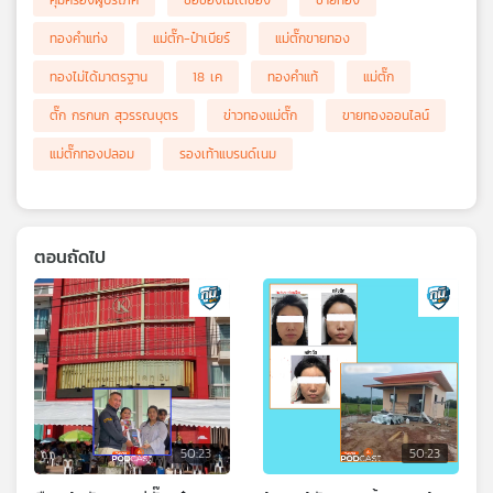
คุ้มครองผู้บริโภค
ซื้อของไม่ได้ของ
ขายทอง
ทองคำแท่ง
แม่ตั๊ก-ป๋าเบียร์
แม่ตั๊กขายทอง
ทองไม่ได้มาตรฐาน
18 เค
ทองคำแท้
แม่ตั๊ก
ตั๊ก กรกนก สุวรรณบุตร
ข่าวทองแม่ตั๊ก
ขายทองออนไลน์
แม่ตั๊กทองปลอม
รองเท้าแบรนด์เนม
ตอนถัดไป
50:23
50:23