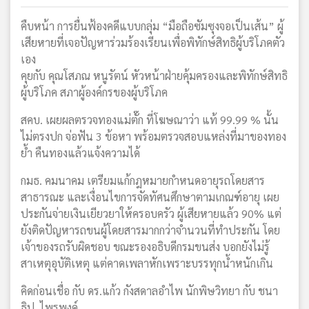
คืบหน้า การยื่นฟ้องคดีแบบกลุ่ม “มือถือซัมซุงจอเป็นเส้น” ผู้
เสียหายที่เจอปัญหาร่วมร้องเรียนเพื่อพิทักษ์สิทธิผู้บริโภคตัว
เอง
คุยกับ คุณโสภณ หนูรัตน์ หัวหน้าฝ่ายคุ้มครองและพิทักษ์สิทธิ
ผู้บริโภค สภาผู้องค์กรของผู้บริโภค
สคบ. เผยผลตรวจทองแม่ตั๊ก ที่โฆษณาว่า แท้ 99.99 % นั้น
ไม่ตรงปก จ่อฟัน 3 ข้อหา พร้อมตรวจสอบแหล่งที่มาของทอง
ย้ำ คืนทองแล้วแจ้งความได้
กมธ. คมนาคม เตรียมแก้กฎหมายกำหนดอายุรถโดยสาร
สาธารณะ และเงื่อนไขการจัดทัศนศึกษาตามเกณฑ์อายุ เผย
ประกันจ่ายเงินเยียวยาให้ครอบครัว ผู้เสียหายแล้ว 90% แต่
ยังติดปัญหารถขนผู้โดยสารมากกว่าจำนวนที่ทำประกัน โดย
เจ้าของรถรับผิดชอบ ขณะรองอธิบดีกรมขนส่ง บอกยังไม่รู้
สาเหตุอุบัติเหตุ แต่คาดเพลาหักเพราะบรรทุกน้ำหนักเกิน
คิดก่อนเชื่อ กับ ดร.แก้ว กังสดาลอำไพ นักพิษวิทยา กับ ชนา
ธิป ไพรพงค์