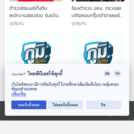
ตำรวจไซเบอร์ตั้งทีม
ร้องตำรวจ ปคบ. ตรวจสอ
พนักงานสอบสวน รับแจ้ง
บดิไอคอนกรุ๊ปเข้าข่ายแชร์
ความดำเนินคดีซื้อขายทอง
ลูกโซ่หรือไม่ / บทบาทคน
ภูมิคุ้มกัน
ภูมิคุ้มกัน
ออนไลน์ แต่ไม่ได้ทองตามที่
มีชื่อเสียงที่ไม่ควรรับงานที่
ตกลง เบื้องต้นพบผู้เสียหาย
หลอกผู้บริโภค /ความเสี่ยง
500 คน / ปวดหลังเพราะ
ของมะเร็งลำไส้ใหญ่และไส้
สูบบุหรี่จัด จริงหรือ
ตรงเนื่องจากพฤติกรรม
การกินอาหาร
ไทยพีบีเอสใช้คุกกี้
EN
TH
50:20
50:20
ดาวน์โหลด Thai PBS Podcast Application
เว็บไซต์ของเรามีการจัดเก็บคุกกี้ โปรดศึกษาเพิ่มเติมที่นโยบายคุ้มครอง
ข้อมูลส่วนบุคคล
ความคืบหน้าคดีดิไอคอน
ผู้มีชื่อเสียงและความรับผิด
เพิ่มเติม
กรุ๊ป เป็นแชร์ลูกโซ่หรือไม่ ผู้
ชอบต่อสังคม ก่อนทำธุรกิจ
เสียหายจะได้เงินคืนหรือไม่ /
ที่มีเค้าโครงแชร์ลูกโซ่ /
ยอมรับทั้งหมด
ไม่ยอมรับทั้งหมด
ปิด
ภูมิคุ้มกัน
ภูมิคุ้มกัน
เตาไมโครเวฟไม่ได้ปลอดเชื้อ
เตือนภัย หลอกซื้ออุปกรณ์
Ⓒ 2020 องค์การกระจายเสียงและแพร่ภาพสาธารณะแห่งประเทศไทย
ทางการแพทย์ รักษาเบา
หวาน /ใช้น้ำยาปรับผ้านุ่ม
ตอนที่เกี่ยวข้อง
เพื่ออะไรในการซักผ้า