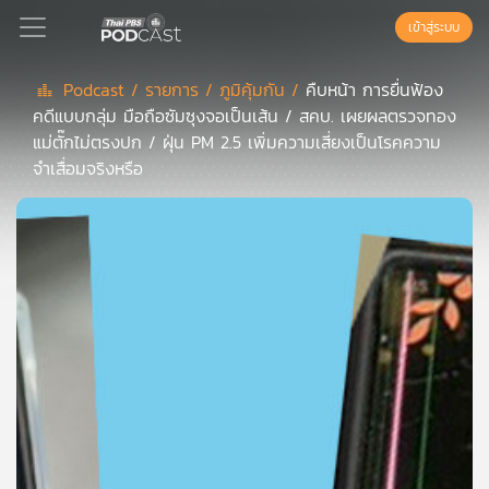
เข้าสู่ระบบ
Podcast /
รายการ /
ภูมิคุ้มกัน /
คืบหน้า การยื่นฟ้อง
คดีแบบกลุ่ม มือถือซัมซุงจอเป็นเส้น / สคบ. เผยผลตรวจทอง
Podcast
แม่ตั๊กไม่ตรงปก / ฝุ่น PM 2.5 เพิ่มความเสี่ยงเป็นโรคความ
จำเสื่อมจริงหรือ
เพล
ย์
ลิ
สต์
แนะนำ
เพล
ย์
ลิ
สต์
ของ