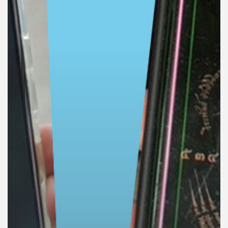
คุณ
เพลง
บทความ
ข่าว
และ
กิจกรรม
เกี่ยว
กับ
เรา