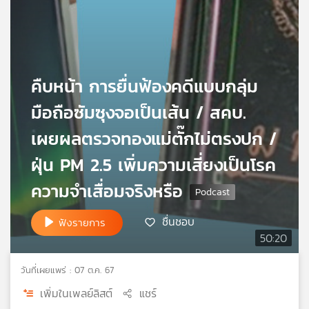
เครือ
ข่าย
วิทยุ
ไทย
พี
คืบหน้า การยื่นฟ้องคดีแบบกลุ่ม
บี
เอส
มือถือซัมซุงจอเป็นเส้น / สคบ.
เผยผลตรวจทองแม่ตั๊กไม่ตรงปก /
แผนที่
ฝุ่น PM 2.5 เพิ่มความเสี่ยงเป็นโรค
วิทยุ
ความจำเสื่อมจริงหรือ
เครือ
ข่าย
ชื่นชอบ
ฟังรายการ
50:20
วันที่เผยแพร่ : 07 ต.ค. 67
เพิ่มในเพลย์ลิสต์
แชร์