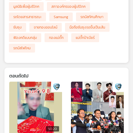
มูลนิธิเพื่อผู้บริโภค
สภาองค์กรของผู้บริโภค
รถโดยสารสาธารณะ
Samsung
รถบัสทัศนศึกษา
ซัมซุง
ขายทองออนไลน์
มือถือซัมซุงจอขึ้นเป็นเส้น
ฟ้องคดีแบบกลุ่ม
ทองแม่ตั๊ก
แม่ตั๊กป๋าเบียร์
รถบัสไฟไหม
ตอนถัดไป
50:20
50:20