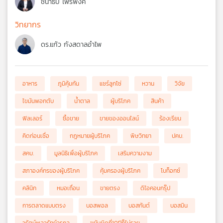
ชนาธิป ไพรพงค์
วิทยากร
ดร.แก้ว กังสดาลอำไพ
อาหาร
ภูมิคุ้มกัน
แชร์ลูกโซ่
หวาน
วิจัย
ไขมันพอกตับ
น้ำตาล
ผู้บริโภค
สินค้า
ฟิลเลอร์
ซื้อขาย
ขายของออนไลน์
ร้องเรียน
คิดก่อนเชื่อ
กฎหมายผู้บริโภค
พิษวิทยา
ปคบ.
สคบ.
มูลนิธิเพื่อผู้บริโภค
เสริมความงาม
สภาองค์กรของผู้บริโภค
คุ้มครองผู้บริโภค
โบท็อกซ์
คลินิก
หมอเถื่อน
ขายตรง
ดิไอคอนกรุ๊ป
การตลาดแบบตรง
บอสพอล
บอสกันต์
บอสมิน