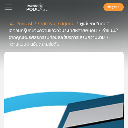
เข้าสู่ระบบ
Podcast /
รายการ /
ภูมิคุ้มกัน /
ผู้เสียหายในคดีดิ
ไอคอนกรุ๊ปที่แจ้งความแล้วทั่วประเทศหลายพันคน / คำแนะนำ
Podcast
จากคุณหมอศัลยกรรมก่อนไปใช้บริการเสริมความงาม /
หวานแบบไหนอันตรายต่อตับ
เพล
ย์
ลิ
สต์
แนะนำ
เพล
ย์
ลิ
สต์
ของ