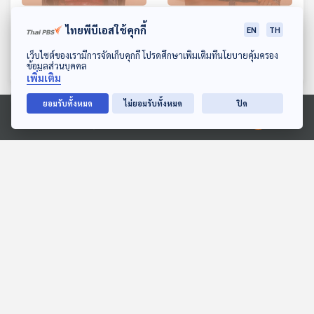
EP. 59: รำมาซิมารำไปกับ
EP. 60: วันนี้วันดีกับ “รัศมี
ไทยพีบีเอสใช้คุกกี้
EN
TH
"ออม วริศรา" - วริศรา สุร
แข” - รัศมีแข ฟ้าเกื้อล้น
พนาวัลย์เวช
ดาวน์โหลด Thai PBS Podcast Application
เว็บไซต์ของเรามีการจัดเก็บคุกกี้ โปรดศึกษาเพิ่มเติมที่นโยบายคุ้มครอง
Made My Day วันนี้ดีที่สุด
Made My Day วันนี้ดีที่สุด
ข้อมูลส่วนบุคคล
เพิ่มเติม
ยอมรับทั้งหมด
ไม่ยอมรับทั้งหมด
ปิด
ตอนที่เกี่ยวข้อง
Ⓒ 2020 องค์การกระจายเสียงและแพร่ภาพสาธารณะแห่งประเทศไทย
22:55
22:55
เบื้องหลังความร่ำรวย "ชาติ
EP. 1206: กลั้นฉี่ กินน้ำน้อย
อาหรับ-พ่อค้าน้ำมัน"
มีเพศสัมพันธ์บ่อย ระวัง !!
กระเพาะปัสสาวะอักเสบ ภัย
Back To Basics
โรงหมอ