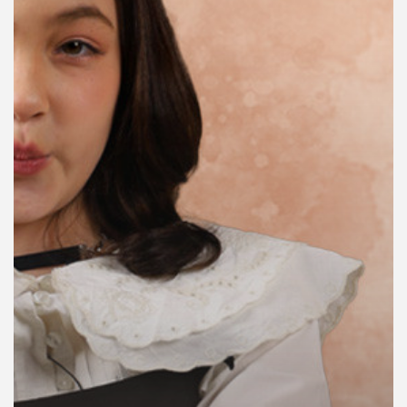
คุณ
เพลง
บทความ
ข่าว
และ
กิจกรรม
เกี่ยว
กับ
เรา