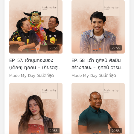
22:55
22:55
EP. 57: เจ้าขุนทองของ
EP. 58: เต๋า ภูศิลป์ ศิลปิน
(เด็กๆ) ทุกคน - เกียรติสุดา
สร้างศิลปะ - ภูศิลป์ วาริน
- ผาล ภิรมย์
รักษ์
Made My Day วันนี้ดีที่สุด
Made My Day วันนี้ดีที่สุด
22:55
22:55