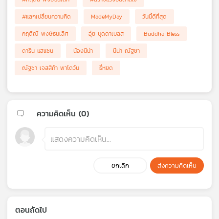
#แลกเปลี่ยนความคิด
MadeMyDay
วันนี้ดีที่สุด
กฤติณี พงษ์ธนเลิศ
อุ๋ย บุดดาเบลส
Buddha Bless
ดาริน แฮแซน
น้องนีน่า
นีน่า ณัฐชา
ณัฐชา เจสสิก้า พาโดวัน
ธี่หยด
ความคิดเห็น (
0
)
ยกเลิก
ส่งความคิดเห็น
ตอนถัดไป