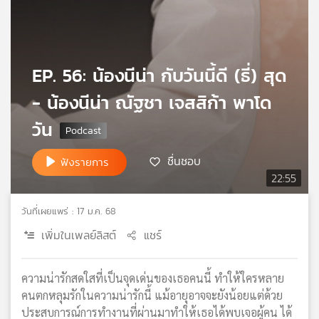
เครือ
ข่าย
วิทยุ
ไทย
EP. 56: น้องนีน่า กับวันนี้ดี (ธี่) สุด
พี
บี
- น้องนีน่า ณัฐชา เจสสิก้า พาโด
เอส
วัน
ชื่นชอบ
ฟังรายการ
แผนที่
22:55
วิทยุ
เครือ
ข่าย
วันที่เผยแพร่ : 17 ม.ค. 68
เพิ่มในเพลย์ลิสต์
แชร์
ความน่ารักสดใสที่เป็นจุดเด่นของเธอคนนี้ ทำให้ใครหลาย
คนตกหลุมรักในความน่ารักนี้ แม้อายุอาจจะยังน้อยแต่ด้วย
ประสบการณ์การทำงานที่ผ่านมาทำให้เธอได้พบเจอผู้คน ได้