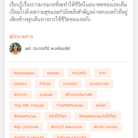
เรียนรู้เรื่องราวมากมายที่จะทำให้ชีวิตในอนาคตของเธอเต็ม
เปี่ยมไปด้วยความสุขและกำลังหลักสำคัญอย่างครอบครัวที่อยู่
เคียงข้างทุกเส้นทางการใช้ชีวิตของเธอกับ
ผู้จัดรายการ
ผศ. ดร.กฤตินี พงษ์ธนเลิศ
thaipbsradio
thaipbs
ครอบครัว
ดารา
นักแสดง
กำลังใจ
ความหวัง
แรงบันดาลใจ
พลังบวก
podcast
สร้างแรงบันดาลใจ
Thai PBS Podcast
ThaiPBSPodcast
พลังใจ
#MadeMyDay
#วันนี้ดีที่สุด
#MadeMyDayวันนี้ดีที่สุด
#อุ๋ย บุดดาเบลส
#เกตุวดี Marumura
#ดาริน แฮนเซน
#กฤตินี พงษ์ธนเลิศ
#สร้างแรงบันดาลใจ