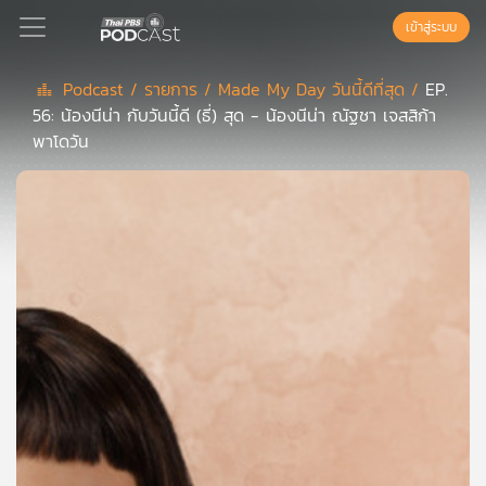
เข้าสู่ระบบ
Podcast /
รายการ /
Made My Day วันนี้ดีที่สุด /
EP.
56: น้องนีน่า กับวันนี้ดี (ธี่) สุด - น้องนีน่า ณัฐชา เจสสิก้า
Podcast
พาโดวัน
เพล
ย์
ลิ
สต์
แนะนำ
เพล
ย์
ลิ
สต์
ของ