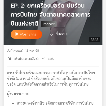
EP. 2: ยกเครื่องบอร์ด ปมร้อน
เครือ
ข่าย
การบินไทย จับตาอนาคตสายการ
วิทยุ
ไทย
บินแห่งชาติ
พี
บี
ชื่นชอบ
ฟังรายการ
เอส
28:18
วันที่เผยแพร่ : 12 พ.ย. 68
แผนที่
เพิ่มในเพลย์ลิสต์
แชร์
วิทยุ
เครือ
ข่าย
การปรับโครงสร้างคณะกรรมการบริษัท (บอร์ด) การบินไทย
จำกัด (มหาชน) ข้อสังเกตเกี่ยวกับความเป็นมืออาชีพของ
บอร์ด และปัจจัยวัดความสำเร็จในการฟื้นฟูการบินไทย
ผู้ร่วมรายการ
บรรยง พงษ์พานิช อดีตกรรมการบริษัท การบินไทย