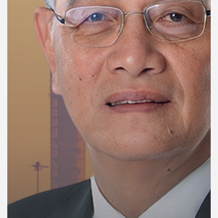
คุณ
เพลง
บทความ
ข่าว
และ
กิจกรรม
เกี่ยว
กับ
เรา