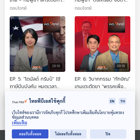
ปะทะทางอาวุธ ?
"ยกระดับทางทหาร"
ตอบโจทย์
ตอบโจทย์
28:18
28:18
EP. 5: "โดนัลด์ ทรัมป์" ใช้
EP. 6: วิบากกรรม "ทักษิณ"
ภาษีบีบบังคับ หมดเวลา
เกมเตะตัดขา "พรรคเพื่อ
ทวิภาคี "ไทย - กัมพูชา"
ไทย" ศึกเลือกตั้ง ?
ตอบโจทย์
ตอบโจทย์
ไทยพีบีเอสใช้คุกกี้
EN
TH
ดาวน์โหลด Thai PBS Podcast Application
เว็บไซต์ของเรามีการจัดเก็บคุกกี้ โปรดศึกษาเพิ่มเติมที่นโยบายคุ้มครอง
ข้อมูลส่วนบุคคล
ตอนที่เกี่ยวข้อง
เพิ่มเติม
ยอมรับทั้งหมด
ไม่ยอมรับทั้งหมด
ปิด