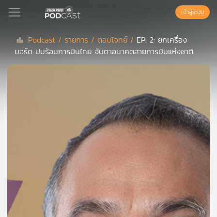
เข้าสู่ระบบ
Podcast /
รายการ /
ตอบโจทย์ /
EP. 2: ยกเครื่อง
บอร์ด ปมร้อนการบินไทย จับตาอนาคตสายการบินแห่งชาติ
Podcast
เพล
ย์
ลิ
สต์
แนะนำ
เพล
ย์
ลิ
สต์
ของ